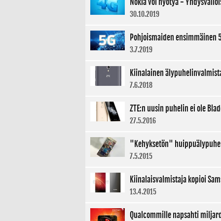
Nokia voi hyötyä - Yhdysvallo
30.10.2019
Pohjoismaiden ensimmäinen 5
3.7.2019
Kiinalainen älypuhelinvalmist
7.6.2018
ZTE:n uusin puhelin ei ole Blad
27.5.2016
"Kehyksetön" huippuälypuheli
7.5.2015
Kiinalaisvalmistaja kopioi S
13.4.2015
Qualcommille napsahti miljard