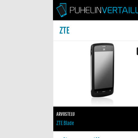
ZTE
us julki
iin uutta potkua: ZTE K2 Pro myyntiin Suomessa
HU: Vain yksi Suomen 5G-verkoista toimii ilman kiinalais
1
ARVOSTELU
ysvalloissa ehdotetaan
ZTE Blade
emien korvaamiseksi