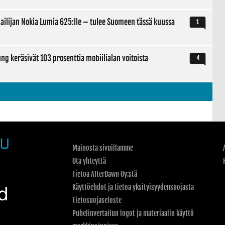
ilpailijan Nokia Lumia 625:lle – tulee Suomeen tässä kuussa
1
g keräsivät 103 prosenttia mobiilialan voitoista
4
Mainosta sivuillamme
Ota yhteyttä
Tietoa AfterDawn Oy:stä
Käyttöehdot ja tietoa yksityisyydensuojasta
Tietosuojaseloste
Puhelinvertailun logot ja materiaalin käyttö