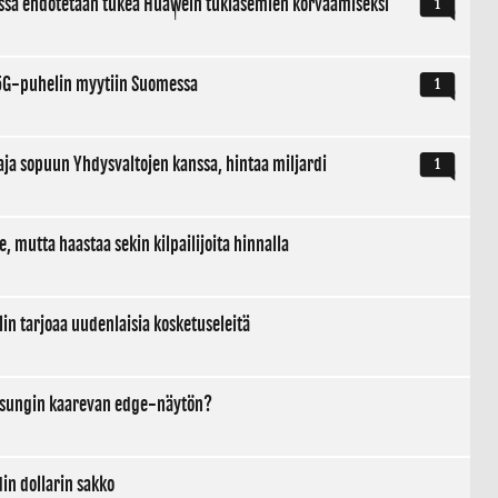
issa ehdotetaan tukea Huawein tukiasemien korvaamiseksi
1
G-puhelin myytiin Suomessa
1
aja sopuun Yhdysvaltojen kanssa, hintaa miljardi
1
e, mutta haastaa sekin kilpailijoita hinnalla
n tarjoaa uudenlaisia kosketuseleitä
amsungin kaarevan edge-näytön?
in dollarin sakko