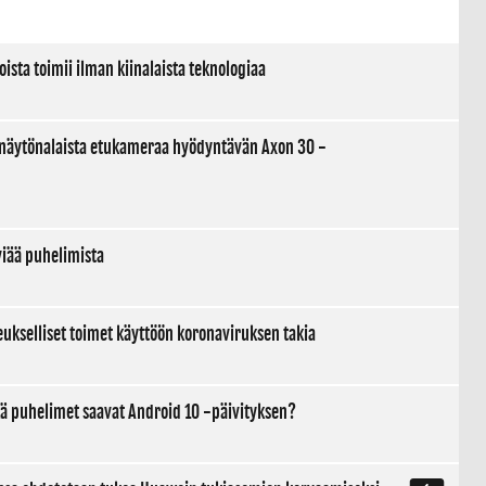
jälleenmyyntisopimus julki
sta toimii ilman kiinalaista teknologiaa
n näytönalaista etukameraa hyödyntävän Axon 30 -
viää puhelimista
kselliset toimet käyttöön koronaviruksen takia
kä puhelimet saavat Android 10 -päivityksen?