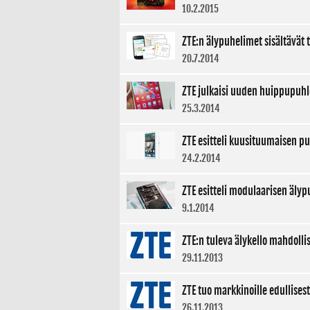
10.2.2015
ZTE:n älypuhelimet sisältävät
20.7.2014
ZTE julkaisi uuden huippupuh
25.3.2014
ZTE esitteli kuusituumaisen pu
24.2.2014
ZTE esitteli modulaarisen äly
9.1.2014
ZTE:n tuleva älykello mahdollis
29.11.2013
ZTE tuo markkinoille edullisest
26.11.2013