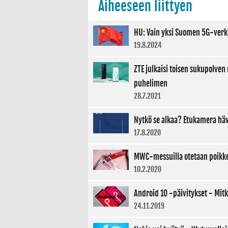
Aiheeseen liittyen
HU: Vain yksi Suomen 5G-verkoi
19.8.2024
ZTE julkaisi toisen sukupolve
puhelimen
28.7.2021
Nytkö se alkaa? Etukamera hä
17.8.2020
MWC-messuilla otetaan poikkeu
10.2.2020
Android 10 -päivitykset - Mit
24.11.2019