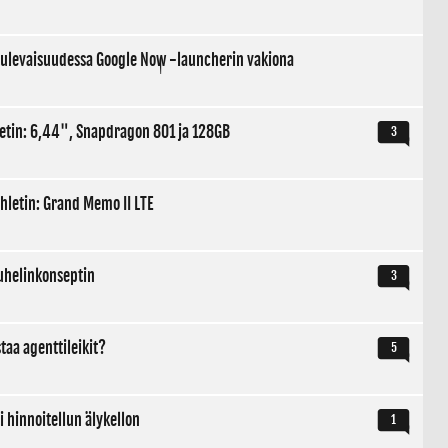
 tulevaisuudessa Google Now -launcherin vakiona
letin: 6,44", Snapdragon 801 ja 128GB
3
hletin: Grand Memo II LTE
puhelinkonseptin
3
taa agenttileikit?
5
i hinnoitellun älykellon
1