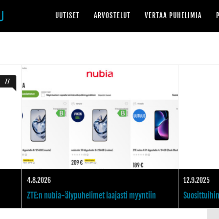
UUTISET
ARVOSTELUT
VERTAA PUHELIMIA
ta teknologiaa
ZTE julkaisi toisen sukupolven näytönalaista etukameraa hyödyntävän Axon 30 
Nytkö se alkaa? Etuka
77
4.8.2026
12.9.2025
ZTE:n nubia-älypuhelimet laajasti myyntiin
Suosittuihin
Pohjoismaissa – merkittävä
ZTE K2 Pro 