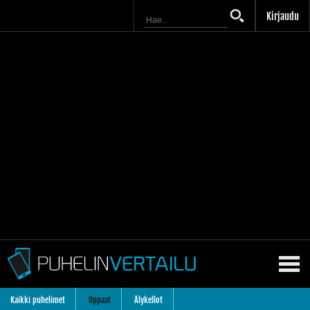
Kirjaudu
Kaikki puhelimet
Oppaat
Älykellot