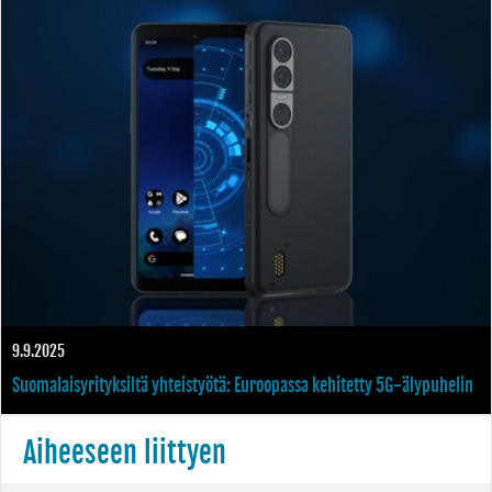
9.9.2025
Suomalaisyrityksiltä yhteistyötä: Euroopassa kehitetty 5G-älypuhelin
äärimmäisiin tietoturvatarpeisiin
Aiheeseen liittyen