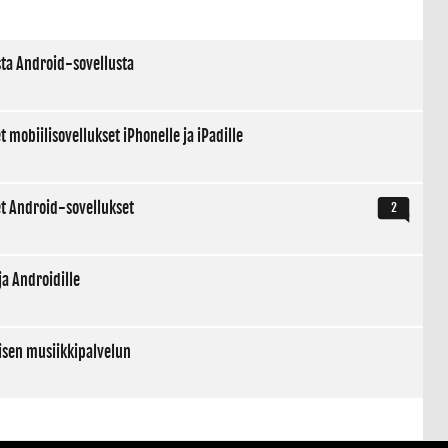
a Android-sovellusta
mobiilisovellukset iPhonelle ja iPadille
t Android-sovellukset
2
ja Androidille
tisen musiikkipalvelun