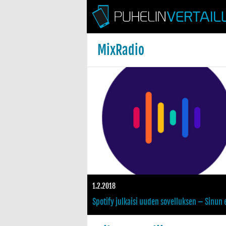
MixRadio
ettaa toimintansa
Vuoden 2015 kymmenen parasta Android-sovellusta
1.2.2018
kian entisen
Spotify julkaisi uuden sovelluksen – Sinun 
tarvitse tietää mitä musiikkia haluat kuunn