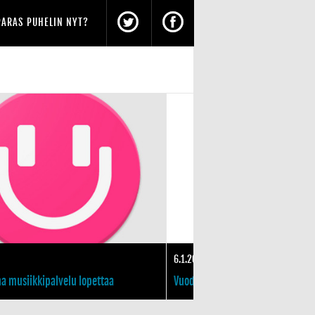
PARAS PUHELIN NYT?
aat uudet Android-sovellukset
MixRadio julkaistiin iPhonelle ja Androidille
6.1.2016
a musiikkipalvelu lopettaa
Vuoden 2015 kymmenen parasta
sovellusta