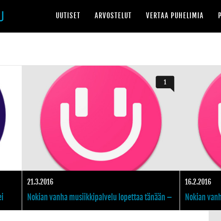
UUTISET
ARVOSTELUT
VERTAA PUHELIMIA
Tässä toukokuun parhaat uudet mobiilisovellukset iPhonelle ja iPadille
Tässä toukokuun parh
1
21.3.2016
16.2.2016
ei
Nokian vanha musiikkipalvelu lopettaa tänään –
Nokian vanh
ella
Microsoft hyökkäsi apajille
toimintansa