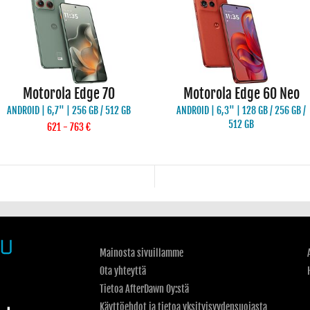
Motorola Edge 70
Motorola Edge 60 Neo
ANDROID | 6,7" | 256 GB / 512 GB
ANDROID | 6,3" | 128 GB / 256 GB /
512 GB
621 - 763 €
Mainosta sivuillamme
Ota yhteyttä
Tietoa AfterDawn Oy:stä
Käyttöehdot ja tietoa yksityisyydensuojasta