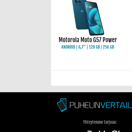
Motorola Moto G57 Power
ANDROID | 6,7" | 128 GB / 256 GB
Yhteytemme tarjoaa: