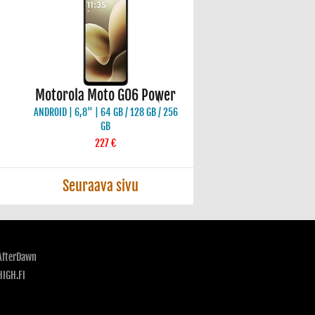
Motorola Moto G06 Power
ANDROID | 6,8" | 64 GB / 128 GB / 256
GB
227 €
Seuraava sivu
AfterDawn
HIGH.FI