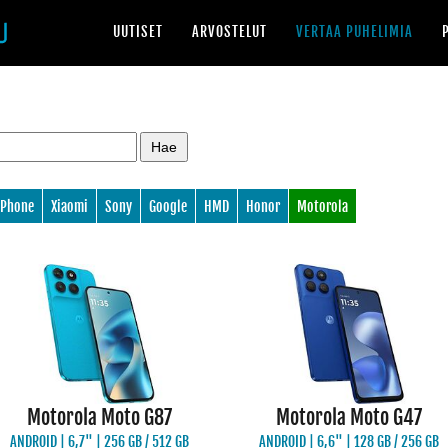
UUTISET
ARVOSTELUT
VERTAA PUHELIMIA
iPhone
Xiaomi
Sony
Google
HMD
Honor
Motorola
Motorola Moto G87
Motorola Moto G47
ANDROID | 6,7" | 256 GB / 512 GB
ANDROID | 6,6" | 128 GB / 256 GB