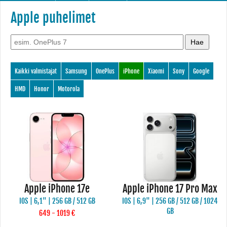
Apple puhelimet
Kaikki valmistajat
Samsung
OnePlus
iPhone
Xiaomi
Sony
Google
HMD
Honor
Motorola
Apple iPhone 17e
Apple iPhone 17 Pro Max
IOS | 6,1" | 256 GB / 512 GB
IOS | 6,9" | 256 GB / 512 GB / 1024
GB
649 - 1019 €