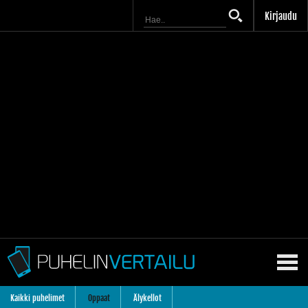
Kirjaudu
Kaikki puhelimet
Oppaat
Älykellot