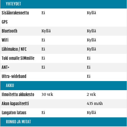
YHTEYDET
Sisäänrakennettu
Ei
Kyllä
GPS
Bluetooth
Kyllä
Kyllä
WiFi
Ei
Kyllä
Lähimaksu / NFC
Ei
Kyllä
Tuki omalle SIMmille
Ei
Ei
ANT+
Ei
Ei
Ultra-wideband
Ei
AKKU
Ilmoitettu akkukesto
30 vrk
2 vrk
Akun kapasiteetti
435 mAh
Langaton lataus
Ei
Kyllä
RUNKO JA MITAT