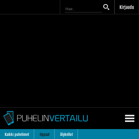
Kirjaudu
Kaikki puhelimet
Oppaat
Älykellot