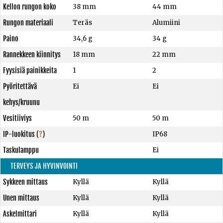
Kellon rungon koko
38 mm
44 mm
Rungon materiaali
Teräs
Alumiini
Paino
34,6 g
34 g
Rannekkeen kiinnitys
18 mm
22 mm
Fyysisiä painikkeita
1
2
Pyöritettävä
Ei
Ei
kehys/kruunu
Vesitiiviys
50 m
50 m
IP-luokitus
(
?
)
IP68
Taskulamppu
Ei
TERVEYS JA HYVINVOINTI
Sykkeen mittaus
Kyllä
Kyllä
Unen mittaus
Kyllä
Kyllä
Askelmittari
Kyllä
Kyllä