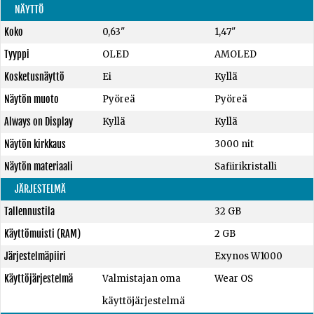
NÄYTTÖ
Koko
0,63"
1,47"
Tyyppi
OLED
AMOLED
Kosketusnäyttö
Ei
Kyllä
Näytön muoto
Pyöreä
Pyöreä
Always on Display
Kyllä
Kyllä
Näytön kirkkaus
3000 nit
Näytön materiaali
Safiirikristalli
JÄRJESTELMÄ
Tallennustila
32 GB
Käyttömuisti (RAM)
2 GB
Järjestelmäpiiri
Exynos W1000
Käyttöjärjestelmä
Valmistajan oma
Wear OS
käyttöjärjestelmä