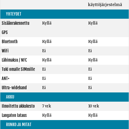
käyttöjärjestelmä
YHTEYDET
Sisäänrakennettu
Kyllä
Kyllä
GPS
Bluetooth
Kyllä
Kyllä
WiFi
Ei
Ei
Lähimaksu / NFC
Kyllä
Kyllä
Tuki omalle SIMmille
Ei
Ei
ANT+
Ei
Ei
Ultra-wideband
Ei
Ei
AKKU
Ilmoitettu akkukesto
7 vrk
10 vrk
Langaton lataus
Kyllä
Kyllä
RUNKO JA MITAT