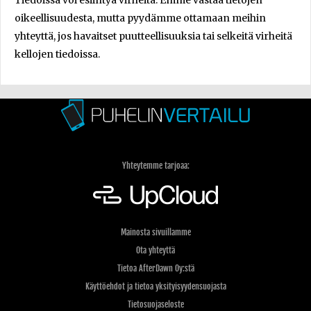
Tiedoissa voi esiintyä virheitä. Emme vastaa tietojen
oikeellisuudesta, mutta pyydämme ottamaan meihin
yhteyttä, jos havaitset puutteellisuuksia tai selkeitä virheitä
kellojen tiedoissa.
Yhteytemme tarjoaa:
Mainosta sivuillamme
Ota yhteyttä
Tietoa AfterDawn Oy:stä
Käyttöehdot ja tietoa yksityisyydensuojasta
Tietosuojaseloste