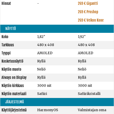
Hinnat
-
269 € Gigantti
269 € Proshop
269 € Veikon Kone
NÄYTTÖ
Koko
1,82"
1,92"
Tarkkuus
480 x 408
480 x 408
Tyyppi
AMOLED
AMOLED
Kosketusnäyttö
Kyllä
Kyllä
Näytön muoto
Neliö
Neliö
Always on Display
Kyllä
Kyllä
Näytön kirkkaus
3000 nit
3000 nit
Näytön materiaali
Safiiri
Safiirikristalli
JÄRJESTELMÄ
Käyttöjärjestelmä
HarmonyOS
Valmistajan oma