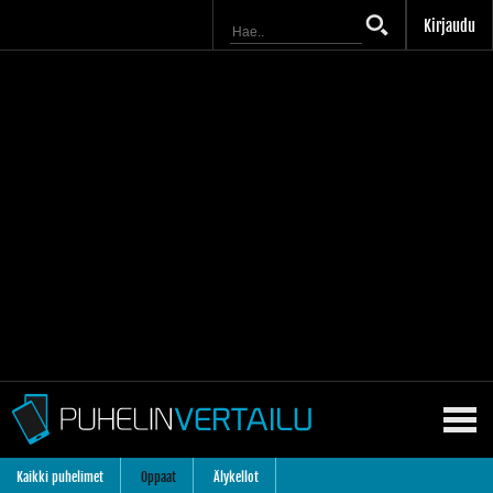
Kirjaudu
Kaikki puhelimet
Oppaat
Älykellot