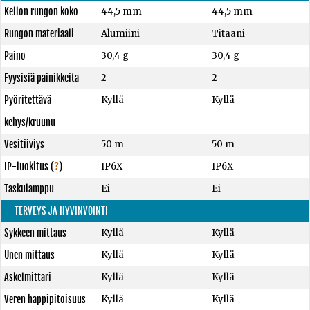
Kellon rungon koko
44,5 mm
44,5 mm
Rungon materiaali
Alumiini
Titaani
Paino
30,4 g
30,4 g
Fyysisiä painikkeita
2
2
Pyöritettävä
Kyllä
Kyllä
kehys/kruunu
Vesitiiviys
50 m
50 m
IP-luokitus
(
?
)
IP6X
IP6X
Taskulamppu
Ei
Ei
TERVEYS JA HYVINVOINTI
Sykkeen mittaus
Kyllä
Kyllä
Unen mittaus
Kyllä
Kyllä
Askelmittari
Kyllä
Kyllä
Veren happipitoisuus
Kyllä
Kyllä