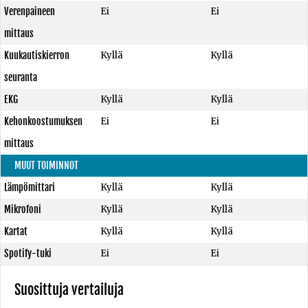
Verenpaineen
Ei
Ei
mittaus
Kuukautiskierron
Kyllä
Kyllä
seuranta
EKG
Kyllä
Kyllä
Kehonkoostumuksen
Ei
Ei
mittaus
MUUT TOIMINNOT
Lämpömittari
Kyllä
Kyllä
Mikrofoni
Kyllä
Kyllä
Kartat
Kyllä
Kyllä
Spotify-tuki
Ei
Ei
Suosittuja vertailuja