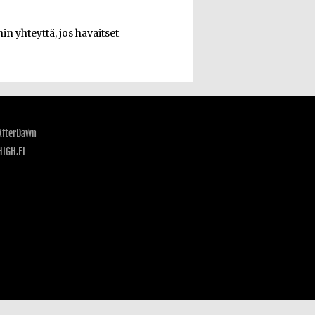
n yhteyttä, jos havaitset
AfterDawn
HIGH.FI