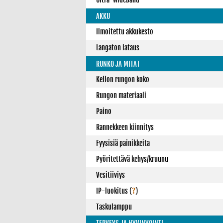
AKKU
Ilmoitettu akkukesto
Langaton lataus
RUNKO JA MITAT
Kellon rungon koko
Rungon materiaali
Paino
Rannekkeen kiinnitys
Fyysisiä painikkeita
Pyöritettävä kehys/kruunu
Vesitiiviys
IP-luokitus
(
?
)
Taskulamppu