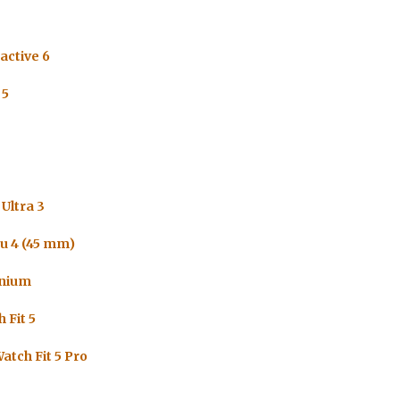
active 6
 5
Ultra 3
u 4 (45 mm)
anium
 Fit 5
atch Fit 5 Pro