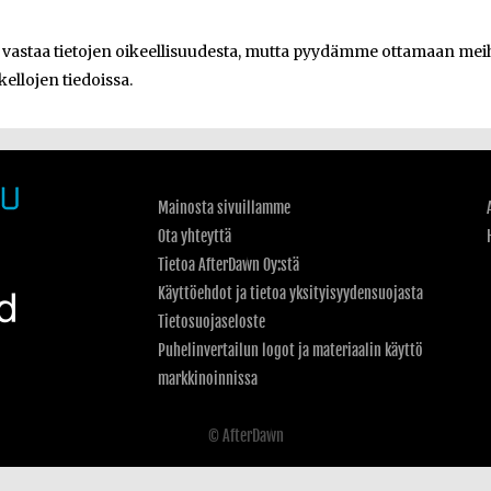
e vastaa tietojen oikeellisuudesta, mutta pyydämme ottamaan meihi
kellojen tiedoissa.
Mainosta sivuillamme
Ota yhteyttä
Tietoa AfterDawn Oy:stä
Käyttöehdot ja tietoa yksityisyydensuojasta
Tietosuojaseloste
Puhelinvertailun logot ja materiaalin käyttö
markkinoinnissa
© AfterDawn