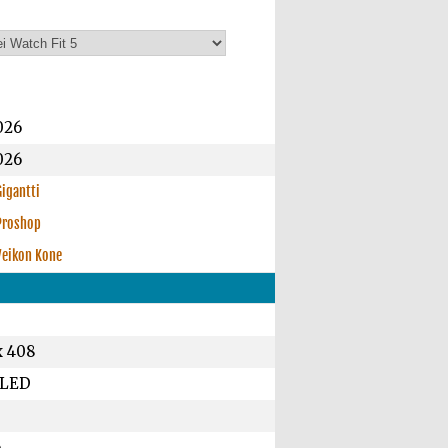
026
026
Gigantti
Proshop
Veikon Kone
x 408
LED
ö