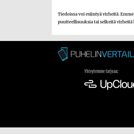
Tiedoissa voi esiintyä virheitä. Emm
puutteellisuuksia tai selkeitä virheitä 
Yhteytemme tarjoaa: