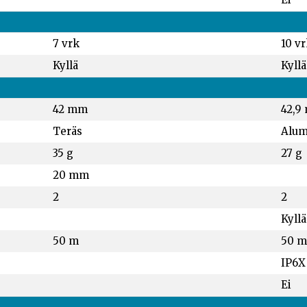
7 vrk
10 vr
Kyllä
Kyllä
42 mm
42,9
Teräs
Alum
35 g
27 g
20 mm
2
2
Kyllä
50 m
50 m
IP6X
Ei