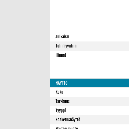
Julkaisu
Tuli myyntiin
Hinnat
NÄYTTÖ
Koko
Tarkkuus
Tyyppi
Kosketusnäyttö
Näytön muoto