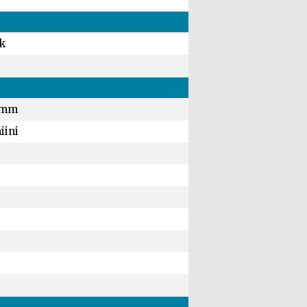
k
 mm
iini