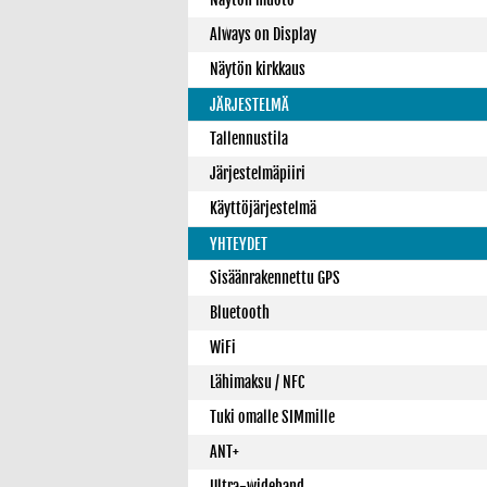
Always on Display
Näytön kirkkaus
JÄRJESTELMÄ
Tallennustila
Järjestelmäpiiri
Käyttöjärjestelmä
YHTEYDET
Sisäänrakennettu GPS
Bluetooth
WiFi
Lähimaksu / NFC
Tuki omalle SIMmille
ANT+
Ultra-wideband