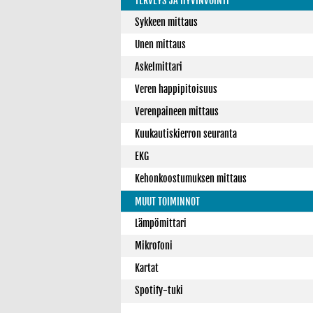
TERVEYS JA HYVINVOINTI
Sykkeen mittaus
Unen mittaus
Askelmittari
Veren happipitoisuus
Verenpaineen mittaus
Kuukautiskierron seuranta
EKG
Kehonkoostumuksen mittaus
MUUT TOIMINNOT
Lämpömittari
Mikrofoni
Kartat
Spotify-tuki