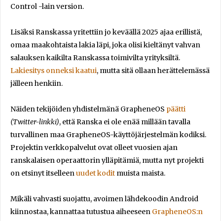
Control -lain version.
Lisäksi Ranskassa yritettiin jo keväällä 2025 ajaa erillistä,
omaa maakohtaista lakia läpi, joka olisi kieltänyt vahvan
salauksen kaikilta Ranskassa toimivilta yrityksiltä.
Lakiesitys onneksi kaatui
, mutta sitä ollaan herättelemässä
jälleen henkiin.
Näiden tekijöiden yhdistelmänä GrapheneOS
päätti
(Twitter-linkki)
, että Ranska ei ole enää millään tavalla
turvallinen maa GrapheneOS-käyttöjärjestelmän kodiksi.
Projektin verkkopalvelut ovat olleet vuosien ajan
ranskalaisen operaattorin ylläpitämiä, mutta nyt projekti
on etsinyt itselleen
uudet kodit
muista maista.
Mikäli vahvasti suojattu, avoimen lähdekoodin Android
kiinnostaa, kannattaa tutustua aiheeseen
GrapheneOS:n