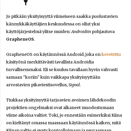
Jo pitkään yksityisyyttä viimeiseen saakka puolustavien
kännykkäkäyttäjien keskuudessa on ollut yksi
käyttöjärjestelmä ylitse muiden:
Androidiin
pohjautuva
GrapheneOS
.
GrapheneOS on käytännössä Android, joka on
kovetettu
käsityönä merkittävästi tavallista Androidia
turvallisemmaksi. Eli se kuuluu tavallaan hyvin vahvasti
samaan "koriin" kuin vaikkapa yksityisyyttään
arvostavien pikaviestisovellus,
Signal
.
Tiukkaa yksityisyyttä tarjoavien avoimen lähdekoodin
projektien ongelmaksi ovat alkaneet muodostumaan
viime aikoina valtiot. Toki, jo ennestään esimerkiksi Kiina
on kieltänyt omassa maassaan käytännössä kaiken, mitä
Kiinan valtio ei pysty kontrolloimaan ja seuraamaan.