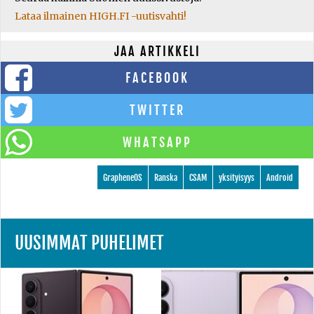
Lataa ilmainen HIGH.FI -uutisvahti!
JAA ARTIKKELI
FACEBOOK
TWITTER
WHATSAPP
GrapheneOS
Ranska
CSAM
yksityisyys
Android
UUSIMMAT PUHELIMET