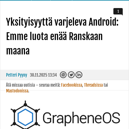
1
Yksityisyyttä varjeleva Android:
Emme luota enää Ranskaan
maana
Petteri Pyyny
30.11.2025 13:34
Älä missaa uutisia – seuraa meitä:
Facebookissa
,
Threadsissa
tai
Mastodonissa
.