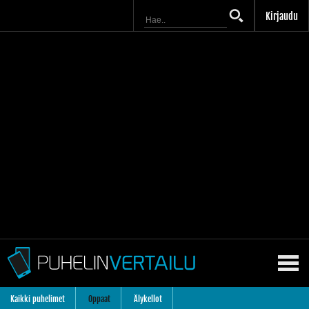
Kirjaudu
Kaikki puhelimet
Oppaat
Älykellot