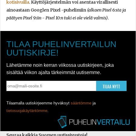
kotisivuilla
. Käyttöjärjestelmän voi asentaa virallisesti
ainoastaan Googlen Pixel -puhelimiin
(alkaen Pixel 6:sta ja
päätyen Pixel 9:iin - Pixel 10:n tuki ei ole vielä valmis)
.
TILAA PUHELINVERTAILUN
UUTISKIRJE!
Lähetämme noin kerran viikossa uutiskirjeen, joka
sisältää viikon ajalta tärkeimmät uutisemme.
TILAA NYT!
Tilaamalla uutiskirjeemme hyväksyt
sääntömme
ja
tietosuojakäytäntömme
.
Seuraa kaikkia Suomen uutissivustoja!