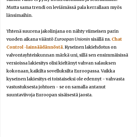
Mutta sama trendi on leviämässä pala kerrallaan myös
länsimaihin.
Yhtenä suurena jakolinjana on nähty viimeisen parin
vuoden aikana vääntö
Euroopan Unionin
sisällä ns.
Chat
Control -lainsäädännöstä
. Kyseinen lakiehdotus on
valvontayhteiskunnan märkä uni, sillä sen ensimmäisissä
versioissa lakiesitys olisi kieltänyt vahvan salauksen
kokonaan, kaikilta sovelluksilta Euroopassa. Vaikka
kyseinen lakiesitys ei toistaiseksi ole edennyt - vahvasta
vastustuksesta johtuen - se on samalla antanut
suuntaviivoja Euroopan sisäisestä jaosta.