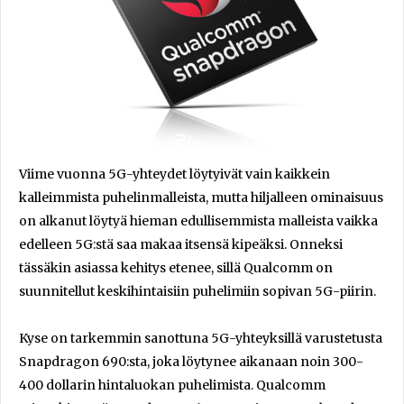
Viime vuonna 5G-yhteydet löytyivät vain kaikkein
kalleimmista puhelinmalleista, mutta hiljalleen ominaisuus
on alkanut löytyä hieman edullisemmista malleista vaikka
edelleen 5G:stä saa makaa itsensä kipeäksi. Onneksi
tässäkin asiassa kehitys etenee, sillä Qualcomm on
suunnitellut keskihintaisiin puhelimiin sopivan 5G-piirin.
Kyse on tarkemmin sanottuna 5G-yhteyksillä varustetusta
Snapdragon 690:sta, joka löytynee aikanaan noin 300-
400 dollarin hintaluokan puhelimista. Qualcomm