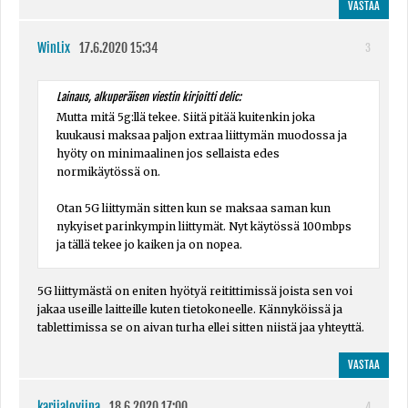
VASTAA
WinLix
17.6.2020 15:34
3
Lainaus, alkuperäisen viestin kirjoitti delic:
Mutta mitä 5g:llä tekee. Siitä pitää kuitenkin joka
kuukausi maksaa paljon extraa liittymän muodossa ja
hyöty on minimaalinen jos sellaista edes
normikäytössä on.
Otan 5G liittymän sitten kun se maksaa saman kun
nykyiset parinkympin liittymät. Nyt käytössä 100mbps
ja tällä tekee jo kaiken ja on nopea.
5G liittymästä on eniten hyötyä reitittimissä joista sen voi
jakaa useille laitteille kuten tietokoneelle. Kännyköissä ja
tablettimissa se on aivan turha ellei sitten niistä jaa yhteyttä.
VASTAA
karijaloviina
18.6.2020 17:00
4