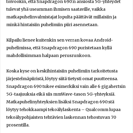
toivookin, että Snapdragon 690:n ansiosta 5G-yhteydet
tulevat yhä useamman ihmisen saataville, vaikka
matkapuhelinvalmistajat lopulta päättävät millaisiin ja
minkä hintaisiin puhelimiin piiri asennetaan.
Kilpailu lienee kuitenkin sen verran kovaa Android-
puhelimissa, että Snapdragon 690 puristetaan kyllä
mahdollisimman halpaan perusrunkoon.
Koska kyse on keskihintaisiin puhelimiin tarkoitetusta
järjestelmäpiiristä, löytyy siitä tietysti omat puutteensa.
Snapdragon 690 tukee esimerkiksi vain alle 6 gigahertsin
5G-taajuuksia eikä siis mmWave-tason 5G-yhteyksiä.
Matkapuhelinyhteyksien lisäksi Snapdragon 690:stä
löytyy tehokkaampi tekoälylaskenta – Qualcomm lupaa
tekoälypohjaisten tehtävien laskennan tehostuvan 70
prosentilla.