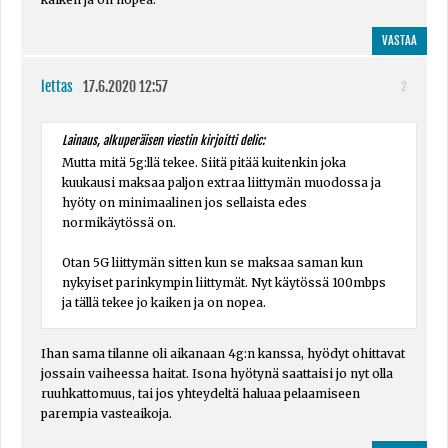
VASTAA
lettas
17.6.2020 12:57
2
Lainaus, alkuperäisen viestin kirjoitti delic:
Mutta mitä 5g:llä tekee. Siitä pitää kuitenkin joka
kuukausi maksaa paljon extraa liittymän muodossa ja
hyöty on minimaalinen jos sellaista edes
normikäytössä on.
Otan 5G liittymän sitten kun se maksaa saman kun
nykyiset parinkympin liittymät. Nyt käytössä 100mbps
ja tällä tekee jo kaiken ja on nopea.
Ihan sama tilanne oli aikanaan 4g:n kanssa, hyödyt ohittavat
jossain vaiheessa haitat. Isona hyötynä saattaisi jo nyt olla
ruuhkattomuus, tai jos yhteydeltä haluaa pelaamiseen
parempia vasteaikoja.