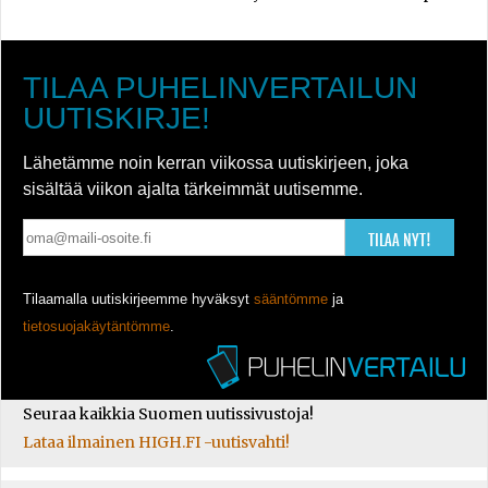
TILAA PUHELINVERTAILUN
UUTISKIRJE!
Lähetämme noin kerran viikossa uutiskirjeen, joka
sisältää viikon ajalta tärkeimmät uutisemme.
TILAA NYT!
Tilaamalla uutiskirjeemme hyväksyt
sääntömme
ja
tietosuojakäytäntömme
.
Seuraa kaikkia Suomen uutissivustoja!
Lataa ilmainen HIGH.FI -uutisvahti!