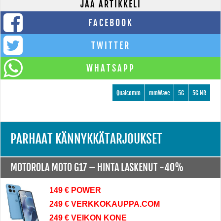
JAA ARTIKKELI
FACEBOOK
TWITTER
WHATSAPP
Qualcomm
mmWave
5G
5G NR
PARHAAT KÄNNYKKÄTARJOUKSET
MOTOROLA MOTO G17 –
HINTA LASKENUT -40%
149 € POWER
249 € VERKKOKAUPPA.COM
249 € VEIKON KONE