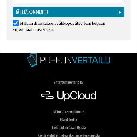
Haluan ilmoituksen sähköpostitse, kun ketjuun
kirjoitetaan uusi viesti.
Yhteytemme tarjoaa:
Mainosta sivuillamme
Ota yhteyttä
Tietoa AfterDawn Oy:stä
Käyttöehdot ja tietoa yksityisyydensuojasta