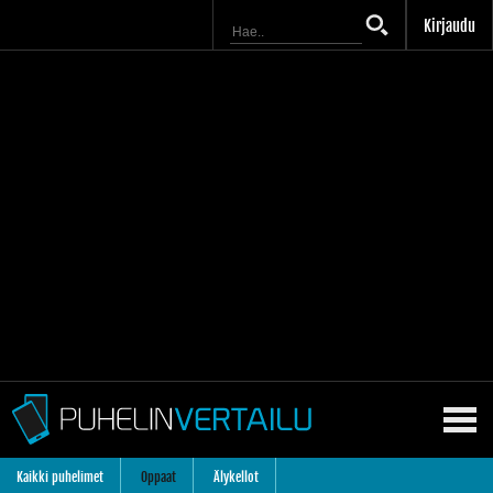
Kirjaudu
Kaikki puhelimet
Oppaat
Älykellot