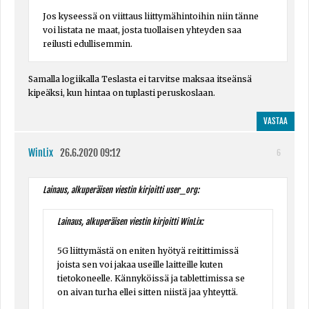
Jos kyseessä on viittaus liittymähintoihin niin tänne
voi listata ne maat, josta tuollaisen yhteyden saa
reilusti edullisemmin.
Samalla logiikalla Teslasta ei tarvitse maksaa itseänsä
kipeäksi, kun hintaa on tuplasti peruskoslaan.
VASTAA
WinLix
26.6.2020 09:12
6
Lainaus, alkuperäisen viestin kirjoitti user_org:
Lainaus, alkuperäisen viestin kirjoitti WinLix:
5G liittymästä on eniten hyötyä reitittimissä
joista sen voi jakaa useille laitteille kuten
tietokoneelle. Kännyköissä ja tablettimissa se
on aivan turha ellei sitten niistä jaa yhteyttä.