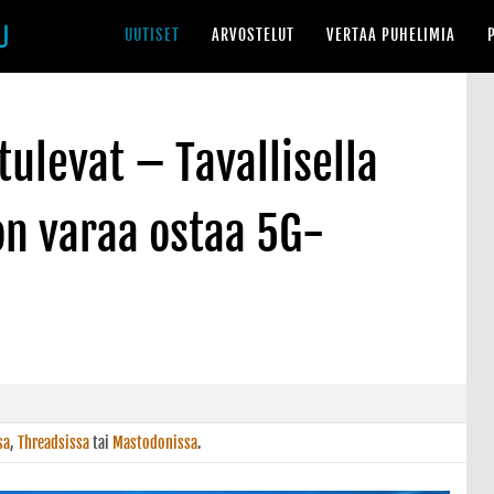
UUTISET
ARVOSTELUT
VERTAA PUHELIMIA
tulevat – Tavallisella
 on varaa ostaa 5G-
sa
,
Threadsissa
tai
Mastodonissa
.