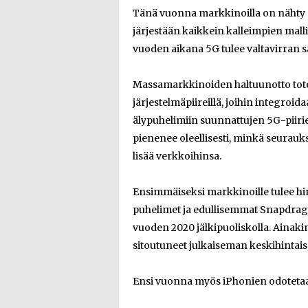
Tänä vuonna markkinoilla on nähty e
järjestään kaikkein kalleimpien malli
vuoden aikana 5G tulee valtavirran sa
Massamarkkinoiden haltuunotto tot
järjestelmäpiireillä, joihin integro
älypuhelimiin suunnattujen 5G-piiri
pienenee oleellisesti, minkä seurauk
lisää verkkoihinsa.
Ensimmäiseksi markkinoille tulee hi
puhelimet ja edullisemmat Snapdragon
vuoden 2020 jälkipuoliskolla. Ainaki
sitoutuneet julkaiseman keskihinta
Ensi vuonna myös iPhonien odotetaa