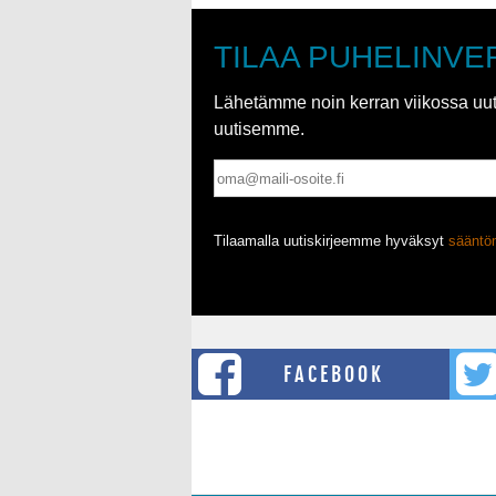
TILAA PUHELINVE
Lähetämme noin kerran viikossa uutis
uutisemme.
Tilaamalla uutiskirjeemme hyväksyt
säänt
FACEBOOK