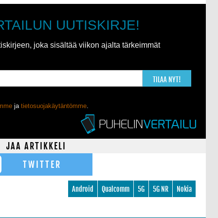
RTAILUN UUTISKIRJE!
kirjeen, joka sisältää viikon ajalta tärkeimmät
TILAA NYT!
ömme
ja
tietosuojakäytäntömme
.
JAA ARTIKKELI
TWITTER
Android
Qualcomm
5G
5G NR
Nokia