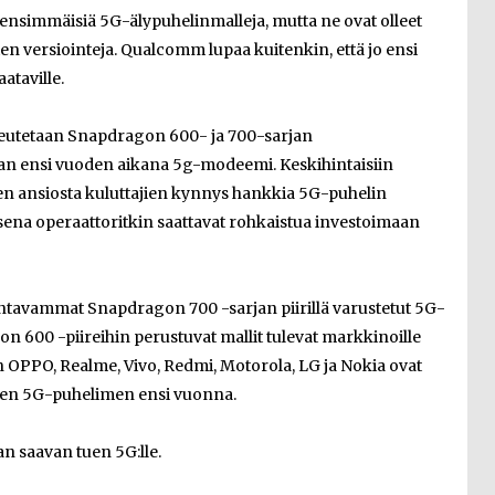
nsimmäisiä 5G-älypuhelinmalleja, mutta ne ovat olleet
en versiointeja. Qualcomm lupaa kuitenkin, että jo ensi
ataville.
eutetaan Snapdragon 600- ja 700-sarjan
idaan ensi vuoden aikana 5g-modeemi. Keskihintaisiin
en ansiosta kuluttajien kynnys hankkia 5G-puhelin
sena operaattoritkin saattavat rohkaistua investoimaan
ntavammat Snapdragon 700 -sarjan piirillä varustetut 5G-
 600 -piireihin perustuvat mallit tulevat markkinoille
n OPPO, Realme, Vivo, Redmi, Motorola, LG ja Nokia ovat
isen 5G-puhelimen ensi vuonna.
n saavan tuen 5G:lle.