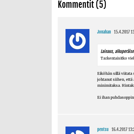
Kommentit (5)
Jonahan
15.4.2017 1
Lainaus, alkuperäisen
Tarkentaisitko viel
Eiköhän sillä viitata
johtanut siihen, ett
minimitaksa. Hintakil
Ei ihan puhdasoppine
pentsu
16.4.2017 13: