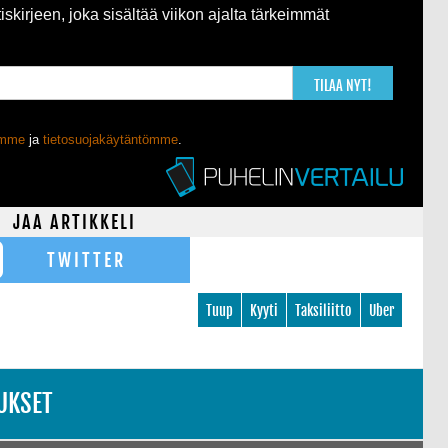
kirjeen, joka sisältää viikon ajalta tärkeimmät
TILAA NYT!
ömme
ja
tietosuojakäytäntömme
.
JAA ARTIKKELI
TWITTER
Tuup
Kyyti
Taksiliitto
Uber
UKSET