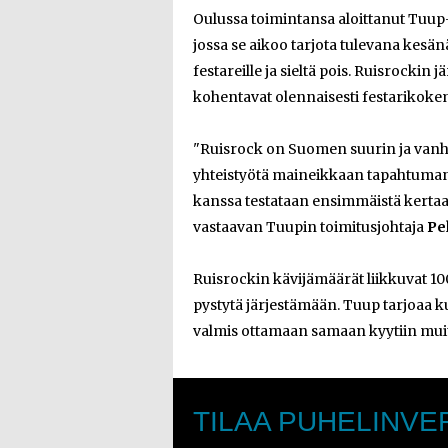
Oulussa toimintansa aloittanut Tuu
jossa se aikoo tarjota tulevana kesän
festareille ja sieltä pois. Ruisrockin
kohentavat olennaisesti festarikoke
"Ruisrock on Suomen suurin ja vanhi
yhteistyötä maineikkaan tapahtuman 
kanssa testataan ensimmäistä kertaa 
vastaavan Tuupin toimitusjohtaja
Pe
Ruisrockin kävijämäärät liikkuvat 100
pystytä järjestämään. Tuup tarjoaa k
valmis ottamaan samaan kyytiin muitak
TILAA PUHELINVE