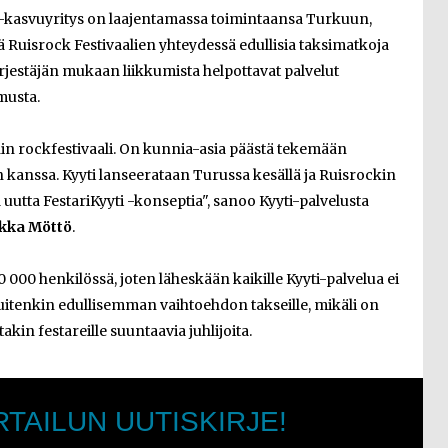
p-kasvuyritys on laajentamassa toimintaansa Turkuun,
ä Ruisrock Festivaalien yhteydessä edullisia taksimatkoja
 järjestäjän mukaan liikkumista helpottavat palvelut
musta.
n rockfestivaali. On kunnia-asia päästä tekemään
kanssa. Kyyti lanseerataan Turussa kesällä ja Ruisrockin
uutta FestariKyyti -konseptia", sanoo Kyyti-palvelusta
kka Möttö
.
 000 henkilössä, joten läheskään kaikille Kyyti-palvelua ei
uitenkin edullisemman vaihtoehdon takseille, mikäli on
in festareille suuntaavia juhlijoita.
RTAILUN UUTISKIRJE!