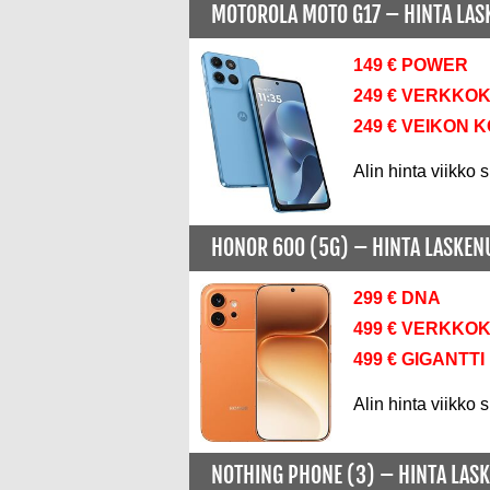
MOTOROLA MOTO G17 –
HINTA LA
149 € POWER
249 € VERKKO
249 € VEIKON 
Alin hinta viikko s
HONOR 600 (5G) –
HINTA LASKE
299 € DNA
499 € VERKKO
499 € GIGANTTI
Alin hinta viikko s
NOTHING PHONE (3) –
HINTA LAS