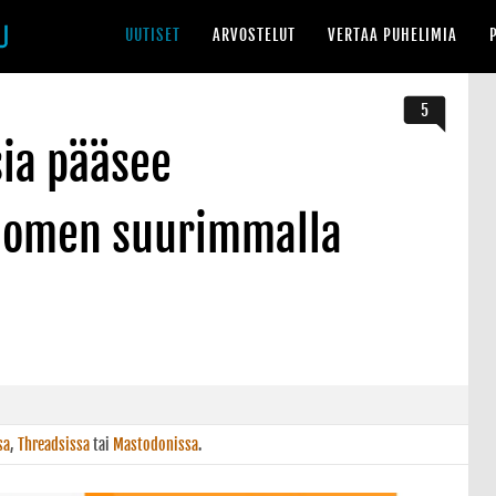
UUTISET
ARVOSTELUT
VERTAA PUHELIMIA
5
sia pääsee
uomen suurimmalla
sa
,
Threadsissa
tai
Mastodonissa
.