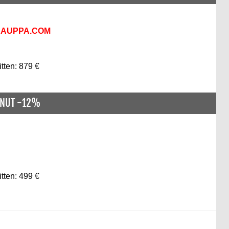
KAUPPA.COM
itten: 879 €
ENUT -12%
itten: 499 €