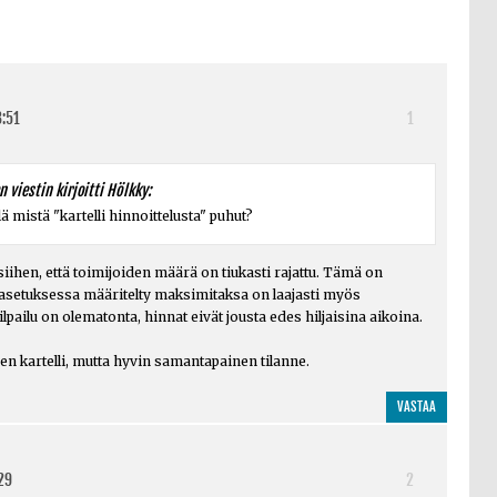
3:51
1
 viestin kirjoitti Hölkky:
ä mistä "kartelli hinnoittelusta" puhut?
 siihen, että toimijoiden määrä on tiukasti rajattu. Tämä on
ä asetuksessa määritelty maksimitaksa on laajasti myös
pailu on olematonta, hinnat eivät jousta edes hiljaisina aikoina.
n kartelli, mutta hyvin samantapainen tilanne.
VASTAA
29
2