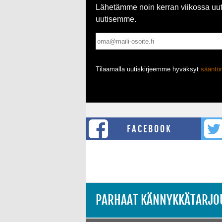
Lähetämme noin kerran viikossa uutis
uutisemme.
Tilaamalla uutiskirjeemme hyväksyt
säänt
FACEBOOK
PARHAAT KÄNNYKKÄTARJO