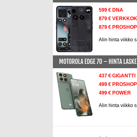
599 € DNA
879 € VERKKO
879 € PROSHOP
Alin hinta viikko s
MOTOROLA EDGE 70 –
HINTA LASK
437 € GIGANTTI
499 € PROSHOP
499 € POWER
Alin hinta viikko s