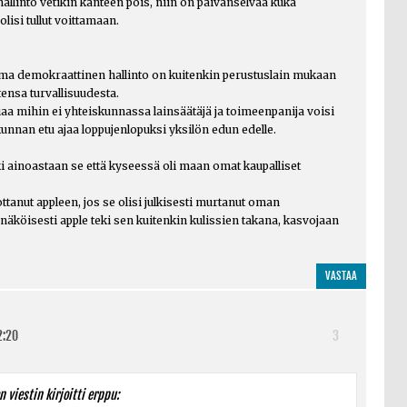
allinto vetikin kanteen pois, niin on päivänselvää kuka
lisi tullut voittamaan.
ema demokraattinen hallinto on kuitenkin perustuslain mukaan
ensa turvallisuudesta.
siaa mihin ei yhteiskunnassa lainsäätäjä ja toimeenpanija voisi
kunnan etu ajaa loppujenlopuksi yksilön edun edelle.
i ainoastaan se että kyseessä oli maan omat kaupalliset
ttanut appleen, jos se olisi julkisesti murtanut oman
köisesti apple teki sen kuitenkin kulissien takana, kasvojaan
VASTAA
2:20
3
 viestin kirjoitti erppu: