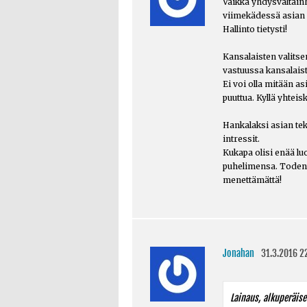
Vaikka yhdysvaltainh
viimekädessä asian o
Hallinto tietysti!
Kansalaisten valits
vastuussa kansalaist
Ei voi olla mitään a
puuttua. Kyllä yhteis
Hankalaksi asian tek
intressit.
Kukapa olisi enää luo
puhelimensa. Todennä
menettämättä!
Jonahan
31.3.2016 2
Lainaus, alkuperäisen