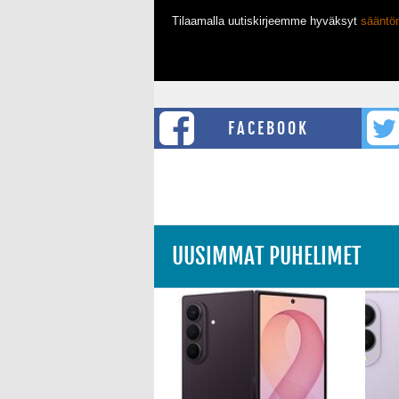
Tilaamalla uutiskirjeemme hyväksyt
säänt
FACEBOOK
UUSIMMAT PUHELIMET