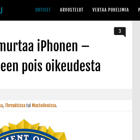
UUTISET
ARVOSTELUT
VERTAA PUHELIMIA
3
 murtaa iPhonen –
een pois oikeudesta
sa
,
Threadsissa
tai
Mastodonissa
.