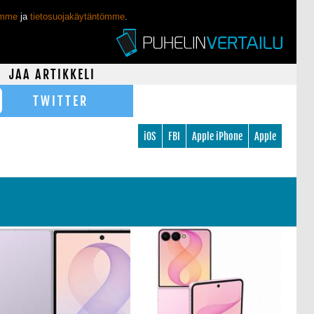
ömme
ja
tietosuojakäytäntömme
.
JAA ARTIKKELI
TWITTER
iOS
FBI
Apple iPhone
Apple