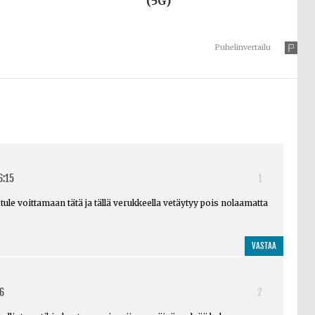
(5G)
Puhelinvertailu
6:15
1
i tule voittamaan tätä ja tällä verukkeella vetäytyy pois nolaamatta
VASTAA
6
2