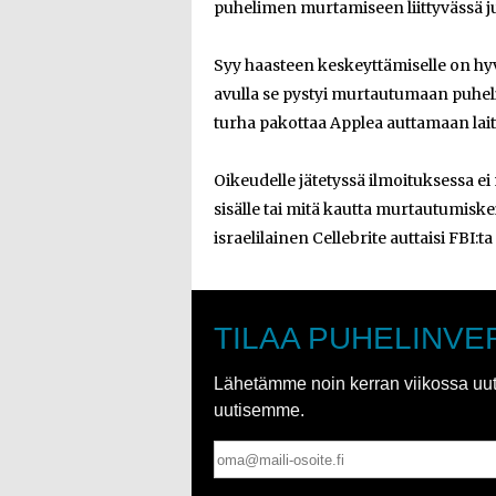
puhelimen murtamiseen liittyvässä j
Syy haasteen keskeyttämiselle on hy
avulla se pystyi murtautumaan puhel
turha pakottaa Applea auttamaan lai
Oikeudelle jätetyssä ilmoituksessa e
sisälle tai mitä kautta murtautumiskein
israelilainen Cellebrite auttaisi FBI:t
TILAA PUHELINVE
Lähetämme noin kerran viikossa uutis
uutisemme.