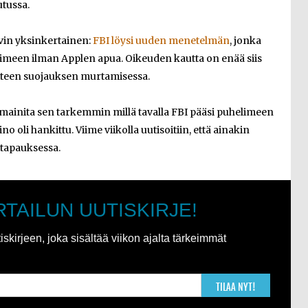
utussa.
vin yksinkertainen:
FBI löysi uuden menetelmän
, jonka
imeen ilman Applen apua. Oikeuden kautta on enää siis
tteen suojauksen murtamisessa.
i mainita sen tarkemmin millä tavalla FBI pääsi puhelimeen
o oli hankittu. Viime viikolla uutisoitiin, että ainakin
a tapauksessa.
RTAILUN UUTISKIRJE!
kirjeen, joka sisältää viikon ajalta tärkeimmät
TILAA NYT!