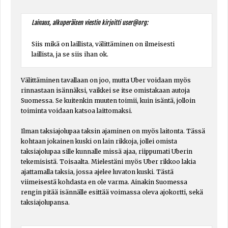
Lainaus, alkuperäisen viestin kirjoitti user@org:
Siis mikä on laillista, välittäminen on ilmeisesti
laillista, ja se siis ihan ok.
Välittäminen tavallaan on joo, mutta Uber voidaan myös
rinnastaan isännäksi, vaikkei se itse omistakaan autoja
Suomessa. Se kuitenkin muuten toimii, kuin isäntä, jolloin
toiminta voidaan katsoa laittomaksi.
Ilman taksiajolupaa taksin ajaminen on myös laitonta. Tässä
kohtaan jokainen kuski on lain rikkoja, jollei omista
taksiajolupaa sille kunnalle missä ajaa, riippumati Uberin
tekemisistä. Toisaalta. Mielestäni myös Uber rikkoo lakia
ajattamalla taksia, jossa ajelee luvaton kuski. Tästä
viimeisestä kohdasta en ole varma. Ainakin Suomessa
rengin pitää isännälle esittää voimassa oleva ajokortti, sekä
taksiajolupansa.