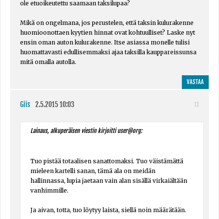
ole etuoikeutettu saamaan taksilupaa?
Mikä on ongelmana, jos perustelen, että taksin kulurakenne
huomioonottaen kyytien hinnat ovat kohtuulliset? Laske nyt
ensin oman auton kulurakenne. Itse asiassa monelle tulisi
huomattavasti edullisemmaksi ajaa taksilla kauppareissunsa
mitä omalla autolla.
VASTAA
Giis
2.5.2015 10:03
11
Lainaus, alkuperäisen viestin kirjoitti user@org:
Tuo pistää totaalisen sanattomaksi. Tuo väistämättä
mieleen kartelli sanan, tämä ala on meidän
hallinnassa, lupia jaetaan vain alan sisällä virkaiältään
vanhimmille.
Ja aivan, totta, tuo löytyy laista, siellä noin määrätään.