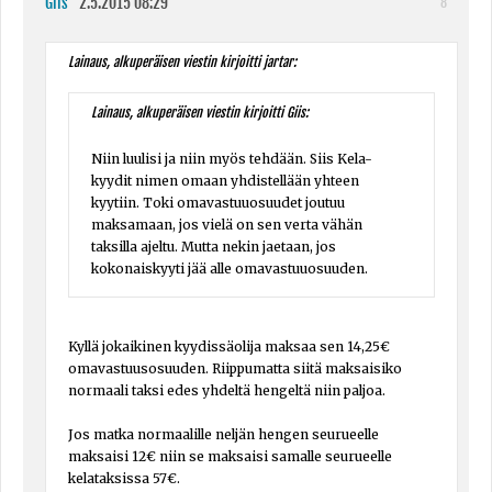
Giis
2.5.2015 08:29
8
Lainaus, alkuperäisen viestin kirjoitti jartar:
Lainaus, alkuperäisen viestin kirjoitti Giis:
Niin luulisi ja niin myös tehdään. Siis Kela-
kyydit nimen omaan yhdistellään yhteen
kyytiin. Toki omavastuuosuudet joutuu
maksamaan, jos vielä on sen verta vähän
taksilla ajeltu. Mutta nekin jaetaan, jos
kokonaiskyyti jää alle omavastuuosuuden.
Kyllä jokaikinen kyydissäolija maksaa sen 14,25€
omavastuusosuuden. Riippumatta siitä maksaisiko
normaali taksi edes yhdeltä hengeltä niin paljoa.
Jos matka normaalille neljän hengen seurueelle
maksaisi 12€ niin se maksaisi samalle seurueelle
kelataksissa 57€.