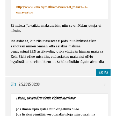
http://www.kela.fi/matkakorvaukset_maara-ja-
omavastuu
Ei maksa. Ja vaikka maksaisikin, niin se on Kelan juttuja, ei
taksin.
Ise asiassa, kun riisut asenteesi pois, niin linkissäsikin
sanotaan nimen omaan, että asiakas maksaa
omavastuuSEEN asti kyydin, jonka ylittävän hinnan maksaa
Kela. Sielä ei lue missään, että asiakas maksaisi AINA
kyydistä tuon reilun 14 euroa. Sehän olisikin täysin absurdia.
VASTAA
Giis
2.5.2015 08:39
9
Lainaus, alkuperäisen viestin kirjoitti user@org:
Jos ilman lupia ajalee niin ongelmia tulee.
Jos lisäksi pimittää verottajalta tuloja niin ongelmia