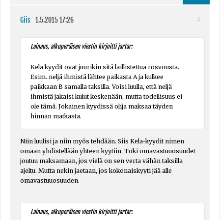
Giis
1.5.2015 17:26
4
Lainaus, alkuperäisen viestin kirjoitti jartar:
Kela kyydit ovat juurikin sitä laillistettua rosvousta.
Esim. neljä ihmistä lähtee paikasta A ja kulkee
paikkaan B samalla taksilla. Voisi luulla, että neljä
ihmistä jakaisi kulut keskenään, mutta todellisuus ei
ole tämä. Jokainen kyydissä olija maksaa täyden
hinnan matkasta.
Niin luulisi ja niin myös tehdään. Siis Kela-kyydit nimen
omaan yhdistellään yhteen kyytiin. Toki omavastuuosuudet
joutuu maksamaan, jos vielä on sen verta vähän taksilla
ajeltu. Mutta nekin jaetaan, jos kokonaiskyyti jää alle
omavastuuosuuden.
Lainaus, alkuperäisen viestin kirjoitti jartar: