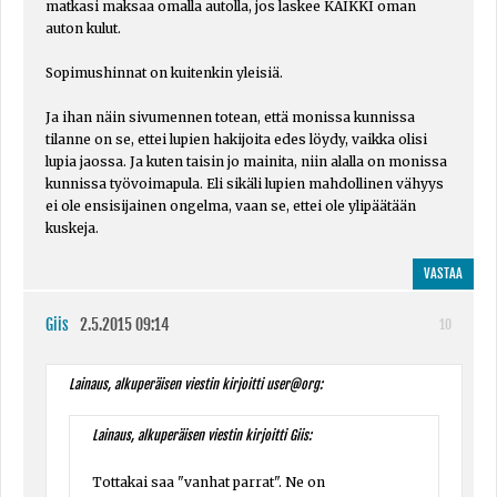
matkasi maksaa omalla autolla, jos laskee KAIKKI oman
auton kulut.
Sopimushinnat on kuitenkin yleisiä.
Ja ihan näin sivumennen totean, että monissa kunnissa
tilanne on se, ettei lupien hakijoita edes löydy, vaikka olisi
lupia jaossa. Ja kuten taisin jo mainita, niin alalla on monissa
kunnissa työvoimapula. Eli sikäli lupien mahdollinen vähyys
ei ole ensisijainen ongelma, vaan se, ettei ole ylipäätään
kuskeja.
VASTAA
Giis
2.5.2015 09:14
10
Lainaus, alkuperäisen viestin kirjoitti user@org:
Lainaus, alkuperäisen viestin kirjoitti Giis:
Tottakai saa "vanhat parrat". Ne on