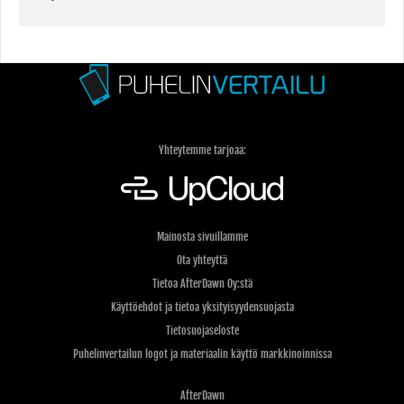
Yhteytemme tarjoaa:
Mainosta sivuillamme
Ota yhteyttä
Tietoa AfterDawn Oy:stä
Käyttöehdot ja tietoa yksityisyydensuojasta
Tietosuojaseloste
Puhelinvertailun logot ja materiaalin käyttö markkinoinnissa
AfterDawn