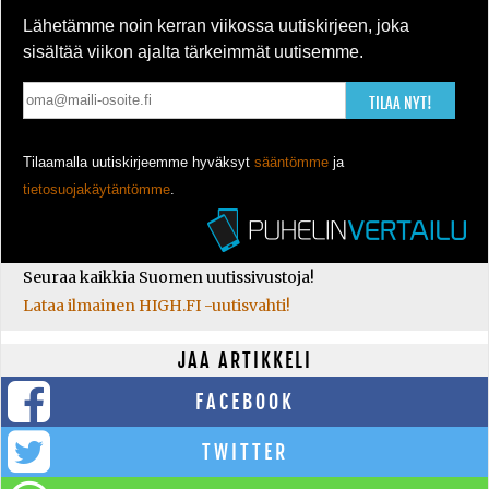
Lähetämme noin kerran viikossa uutiskirjeen, joka
sisältää viikon ajalta tärkeimmät uutisemme.
TILAA NYT!
Tilaamalla uutiskirjeemme hyväksyt
sääntömme
ja
tietosuojakäytäntömme
.
Seuraa kaikkia Suomen uutissivustoja!
Lataa ilmainen HIGH.FI -uutisvahti!
JAA ARTIKKELI
FACEBOOK
TWITTER