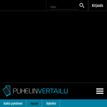
Kirjaudu
Kaikki puhelimet
Oppaat
Älykellot