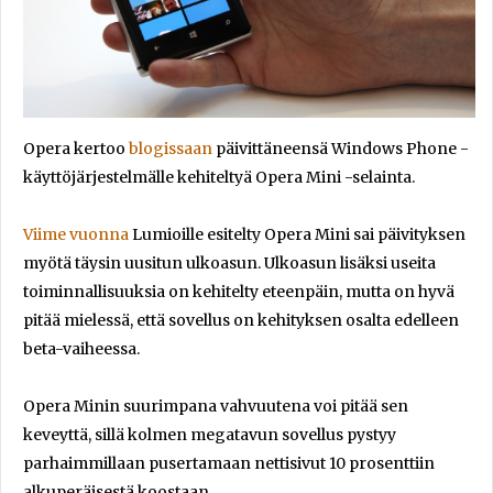
Opera kertoo
blogissaan
päivittäneensä Windows Phone -
käyttöjärjestelmälle kehiteltyä Opera Mini -selainta.
Viime vuonna
Lumioille esitelty Opera Mini sai päivityksen
myötä täysin uusitun ulkoasun. Ulkoasun lisäksi useita
toiminnallisuuksia on kehitelty eteenpäin, mutta on hyvä
pitää mielessä, että sovellus on kehityksen osalta edelleen
beta-vaiheessa.
Opera Minin suurimpana vahvuutena voi pitää sen
keveyttä, sillä kolmen megatavun sovellus pystyy
parhaimmillaan pusertamaan nettisivut 10 prosenttiin
alkuperäisestä koostaan.