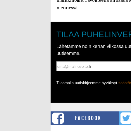
markkinoille. Tavoitteena on saada 
mennessä.
TILAA PUHELINVE
Lähetämme noin kerran viikossa uutis
uutisemme.
Tilaamalla uutiskirjeemme hyväksyt
säänt
FACEBOOK