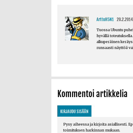
ArttuH5N1
20.2.2014
Tuossa Ubuntu puheli
hyvällä toteutuksella
alkuperäinen keräys 
runsaasti näyttöä valm
Kommentoi artikkelia
KIRJAUDU SISÄÄN
Pysy aiheessa ja kirjoita asiallisesti. E
toimituksen harkinnan mukaan.