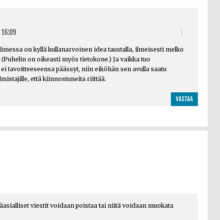
 16:09
1
messa on kyllä kullanarvoinen idea taustalla, ilmeisesti melko
. (Puhelin on oikeasti myös tietokone.) Ja vaikka tuo
ei tavoitteeseensa päässyt, niin eiköhän sen avulla saatu
istajille, että kiinnostuneita riittää.
VASTAA
päasialliset viestit voidaan poistaa tai niitä voidaan muokata