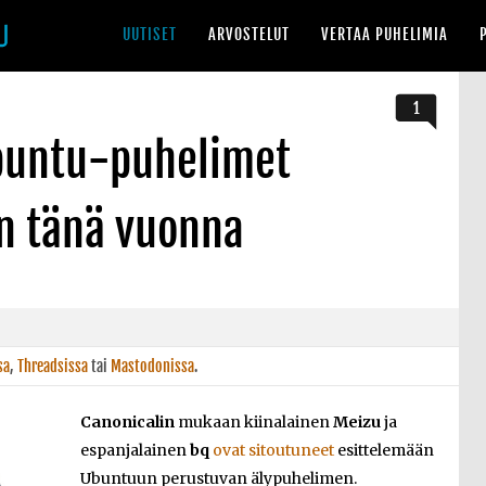
UUTISET
ARVOSTELUT
VERTAA PUHELIMIA
1
buntu-puhelimet
in tänä vuonna
sa
,
Threadsissa
tai
Mastodonissa
.
Canonicalin
mukaan kiinalainen
Meizu
ja
espanjalainen
bq
ovat sitoutuneet
esittelemään
Ubuntuun perustuvan älypuhelimen.