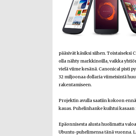
pääsivät käsiksi siihen. Toistaiseksi
olla nähty markkinoilla, vaikka yht
vielä viime kesänä. Canonical pisti p
32 miljoonaa dollaria viimeisintä hu
rakentamiseen.
Projektin avulla saatiin kokoon ennät
kauas. Puhelinhanke kuihtui kasaan 
Epäonnisesta alusta huolimatta valoa
Ubuntu-puhelimensa tänä vuonna. Li