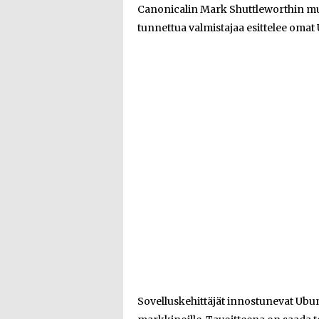
Canonicalin Mark Shuttleworthin muka
tunnettua valmistajaa esittelee oma
Sovelluskehittäjät innostunevat Ubu