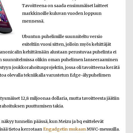
Tavoitteena on saada ensimmäiset laitteet
markkinoille kuluvan vuoden loppuun
mennessä.
Ubuntun puhelimille suunniteltu versio
esiteltiin vuosi sitten, jolloin myös kehittäjät
 Canonicalin kehittämään alustaan perustuvaa puhelinta ei
iön suunnitelmissa olikin oman puhelimen lanseeraaminen
ystyyn joukkorahoitusprojektin, jossa oli tavoitteena kerätä
utoa olevalla tekniikalla varustetun Edge-älypuhelimen
ysmäiset 12,8 miljoonaa dollaria, mutta tavoitteesta jäätiin
rahoituksen puuttumisen takia.
 näkyy tunnelin päässä, kun Meizu ja bq esittelevät
sää tietoa kerrotaan
Engadgetin mukaan
MWC-messuilla.