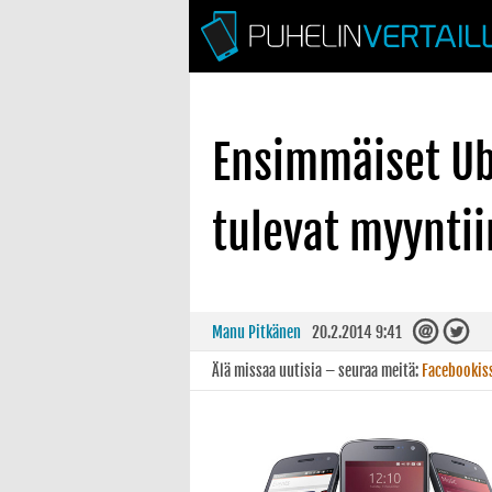
Ensimmäiset U
tulevat myynti
Manu Pitkänen
20.2.2014 9:41
Älä missaa uutisia – seuraa meitä:
Facebookis