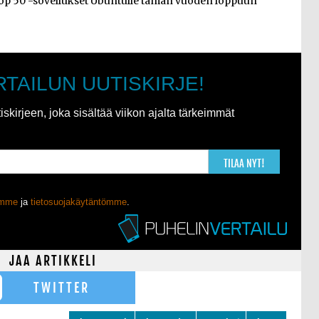
top 50 -sovellukset Ubuntulle tämän vuoden loppuun
RTAILUN UUTISKIRJE!
kirjeen, joka sisältää viikon ajalta tärkeimmät
TILAA NYT!
ömme
ja
tietosuojakäytäntömme
.
JAA ARTIKKELI
TWITTER