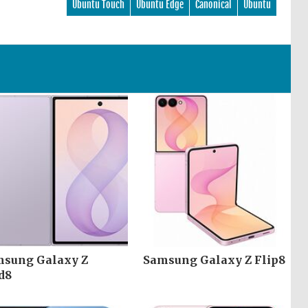
Ubuntu Touch
Ubuntu Edge
Canonical
Ubuntu
sung Galaxy Z
Samsung Galaxy Z Flip8
d8