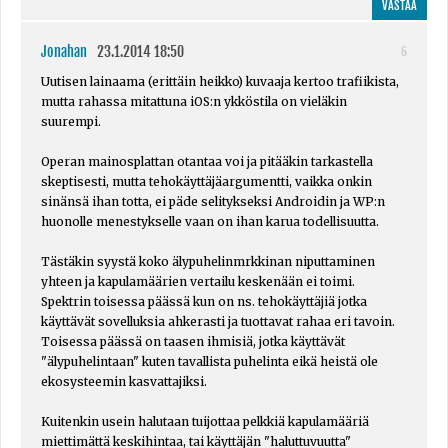
VASTAA
Jonahan
23.1.2014 18:50
6
Uutisen lainaama (erittäin heikko) kuvaaja kertoo trafiikista,
mutta rahassa mitattuna iOS:n ykköstila on vieläkin
suurempi.
Operan mainosplattan otantaa voi ja pitääkin tarkastella
skeptisesti, mutta tehokäyttäjäargumentti, vaikka onkin
sinänsä ihan totta, ei päde selitykseksi Androidin ja WP:n
huonolle menestykselle vaan on ihan karua todellisuutta.
Tästäkin syystä koko älypuhelinmrkkinan niputtaminen
yhteen ja kapulamäärien vertailu keskenään ei toimi.
Spektrin toisessa päässä kun on ns. tehokäyttäjiä jotka
käyttävät sovelluksia ahkerasti ja tuottavat rahaa eri tavoin.
Toisessa päässä on taasen ihmisiä, jotka käyttävät
"älypuhelintaan" kuten tavallista puhelinta eikä heistä ole
ekosysteemin kasvattajiksi.
Kuitenkin usein halutaan tuijottaa pelkkiä kapulamääriä
miettimättä keskihintaa, tai käyttäjän "haluttuvuutta"