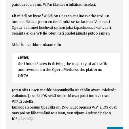
painoarvoa esim. WP:n tilanteen tulkitsemiseksi.
Eli mistä on kyse? Mikä on Operan-mainosverkosto? En
tunne sellaista, joten en tiedä mitä se tarkoittaa. Varmasti
Opera-selaimet kuuluvat siihen joka tapauksessa vahvasti.
Selainta ei ole WP:lle joten heti puolet jutusta putoo siihen.
Mikä ko. verkko onkaan niin
Lainaus:
the United States is driving the majority of ad traffic
and revenue on the Opera Mediaworks platform.
(48%)
Joten siis USA:n markkinaosuuksilla on tähän aivan mieletön
vaikutus. Ja sielä iOS sekä Android ovat juuri tuon verran
WP:tä edellä.
Euroopan osuus Operalla on 15%. Euroopassa WP ja iOS ovat
taas paljon lähempänä toisiaan, sen sijaan Android paljon
iOS:ää edellä.