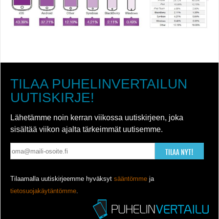
TILAA PUHELINVERTAILUN
UUTISKIRJE!
Lähetämme noin kerran viikossa uutiskirjeen, joka
sisältää viikon ajalta tärkeimmät uutisemme.
TILAA NYT!
Tilaamalla uutiskirjeemme hyväksyt
sääntömme
ja
tietosuojakäytäntömme
.