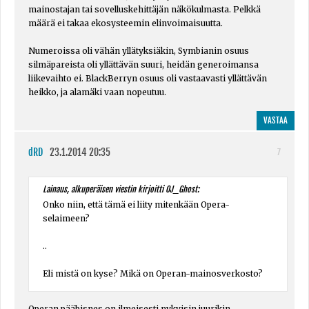
mainostajan tai sovelluskehittäjän näkökulmasta. Pelkkä
määrä ei takaa ekosysteemin elinvoimaisuutta.
Numeroissa oli vähän yllätyksiäkin, Symbianin osuus
silmäpareista oli yllättävän suuri, heidän generoimansa
liikevaihto ei. BlackBerryn osuus oli vastaavasti yllättävän
heikko, ja alamäki vaan nopeutuu.
VASTAA
dRD
23.1.2014 20:35
7
Lainaus, alkuperäisen viestin kirjoitti OJ_Ghost:
Onko niin, että tämä ei liity mitenkään Opera-
selaimeen?
..
Eli mistä on kyse? Mikä on Operan-mainosverkosto?
Operan pääbisnes on ilmeisesti nykyisin juurikin