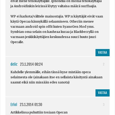
eivät mene tehokäyttäjille. Iphonella on monia tehokäyttäjiä
ja Androidinkin leirissä löytyy valtaisa määrä surffaajia.
WP ei karkota/välttele mainostajia. WP:n käyttäjät eivät vaan
käytä Operaa kännykällä selaamiseen. Otheriin menee
varmaan android spin offit kuten SyanoGen Mod yms.
Symbian oma selain on kauheaa kuraa ja Blackberryllä on
varmaan jenkkikäyttäjien keskuudessa suuri huuto juuri
Operalle.
VASTAA
delic
23.1.2014 00:24
2
Kahdelle ylemmälle, eihän tässä kyse mistään opera
selaimesta ole (ainakaan itse en sellaista käsitystä ainakaan
saanut eikä niin missään edes sanota)
VASTAA
Eriol
23.1.2014 01:30
3
Artikkelissa puhuttiin tosiaan Operan