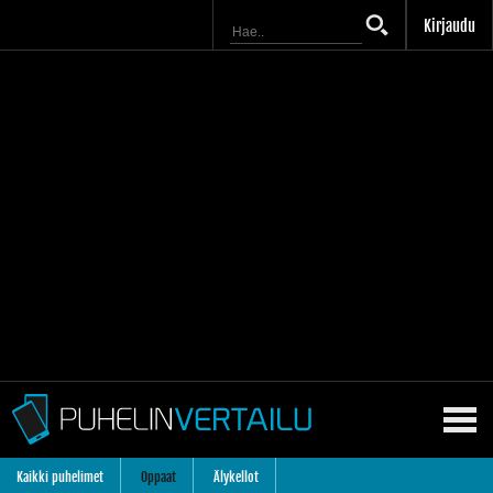
Kirjaudu
Kaikki puhelimet
Oppaat
Älykellot