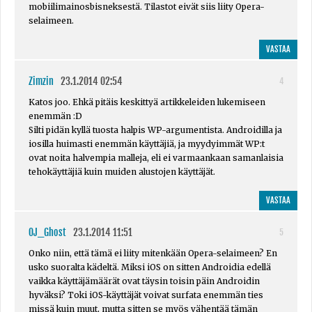
mobiilimainosbisneksestä. Tilastot eivät siis liity Opera-
selaimeen.
VASTAA
Zimzin
23.1.2014 02:54
4
Katos joo. Ehkä pitäis keskittyä artikkeleiden lukemiseen
enemmän :D
Silti pidän kyllä tuosta halpis WP-argumentista. Androidilla ja
iosilla huimasti enemmän käyttäjiä, ja myydyimmät WP:t
ovat noita halvempia malleja, eli ei varmaankaan samanlaisia
tehokäyttäjiä kuin muiden alustojen käyttäjät.
VASTAA
OJ_Ghost
23.1.2014 11:51
5
Onko niin, että tämä ei liity mitenkään Opera-selaimeen? En
usko suoralta kädeltä. Miksi iOS on sitten Androidia edellä
vaikka käyttäjämäärät ovat täysin toisin päin Androidin
hyväksi? Toki iOS-käyttäjät voivat surfata enemmän ties
missä kuin muut, mutta sitten se myös vähentää tämän