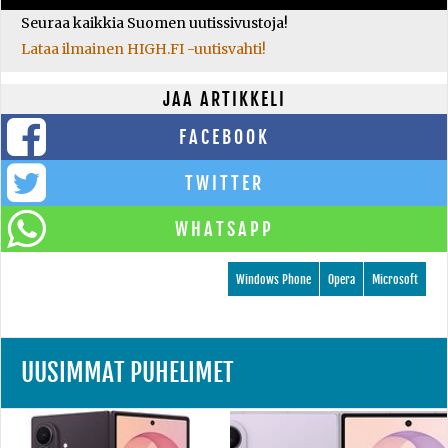
Seuraa kaikkia Suomen uutissivustoja!
Lataa ilmainen HIGH.FI -uutisvahti!
JAA ARTIKKELI
FACEBOOK
TWITTER
WHATSAPP
Windows Phone
Opera
Microsoft
UUSIMMAT PUHELIMET