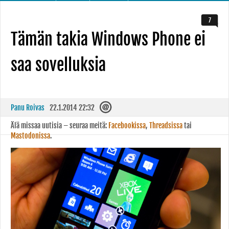
7
Tämän takia Windows Phone ei
saa sovelluksia
Panu Roivas
22.1.2014 22:32
Älä missaa uutisia – seuraa meitä:
Facebookissa
,
Threadsissa
tai
Mastodonissa
.