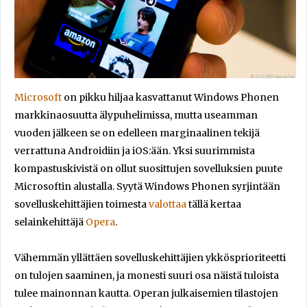
Microsoft
on pikku hiljaa kasvattanut Windows Phonen
markkinaosuutta älypuhelimissa, mutta useamman
vuoden jälkeen se on edelleen marginaalinen tekijä
verrattuna Androidiin ja iOS:ään. Yksi suurimmista
kompastuskivistä on ollut suosittujen sovelluksien puute
Microsoftin alustalla. Syytä Windows Phonen syrjintään
sovelluskehittäjien toimesta
valottaa
tällä kertaa
selainkehittäjä
Opera
.
Vähemmän yllättäen sovelluskehittäjien ykkösprioriteetti
on tulojen saaminen, ja monesti suuri osa näistä tuloista
tulee mainonnan kautta. Operan julkaisemien tilastojen