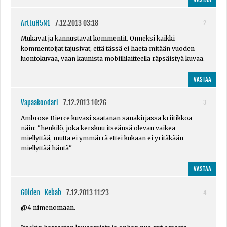
ArttuH5N1
7.12.2013 03:18
2
Mukavat ja kannustavat kommentit. Onneksi kaikki
kommentoijat tajusivat, että tässä ei haeta mitään vuoden
luontokuvaa, vaan kaunista mobiililaitteella räpsäistyä kuvaa.
VASTAA
Vapaakoodari
7.12.2013 10:26
3
Ambrose Bierce kuvasi saatanan sanakirjassa kriitikkoa
näin: "henkilö, joka kerskuu itseänsä olevan vaikea
miellyttää, mutta ei ymmärrä ettei kukaan ei yritäkään
miellyttää häntä"
VASTAA
G0lden_Kebab
7.12.2013 11:23
4
@4 nimenomaan.