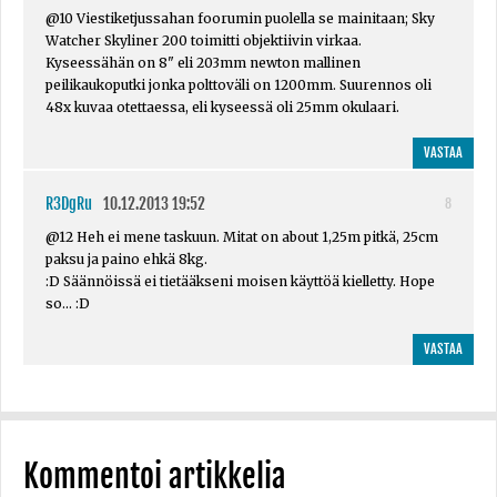
@10 Viestiketjussahan foorumin puolella se mainitaan; Sky
Watcher Skyliner 200 toimitti objektiivin virkaa.
Kyseessähän on 8" eli 203mm newton mallinen
peilikaukoputki jonka polttoväli on 1200mm. Suurennos oli
48x kuvaa otettaessa, eli kyseessä oli 25mm okulaari.
VASTAA
R3DgRu
10.12.2013 19:52
8
@12 Heh ei mene taskuun. Mitat on about 1,25m pitkä, 25cm
paksu ja paino ehkä 8kg.
:D Säännöissä ei tietääkseni moisen käyttöä kielletty. Hope
so... :D
VASTAA
Kommentoi artikkelia