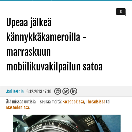
8
Upeaa jälkeä
kännykkäkameroilla -
marraskuun
mobiilikuvakilpailun satoa
Jari Ketola
6.12.2013 17:10
Älä missaa uutisia – seuraa meitä:
Facebookissa
,
Threadsissa
tai
Mastodonissa
.