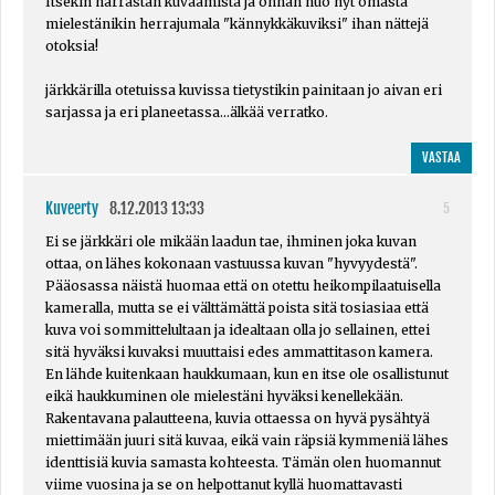
Itsekin harrastan kuvaamista ja onhan nuo nyt omasta
mielestänikin herrajumala "kännykkäkuviksi" ihan nättejä
otoksia!
järkkärilla otetuissa kuvissa tietystikin painitaan jo aivan eri
sarjassa ja eri planeetassa...älkää verratko.
VASTAA
Kuveerty
8.12.2013 13:33
5
Ei se järkkäri ole mikään laadun tae, ihminen joka kuvan
ottaa, on lähes kokonaan vastuussa kuvan "hyvyydestä".
Pääosassa näistä huomaa että on otettu heikompilaatuisella
kameralla, mutta se ei välttämättä poista sitä tosiasiaa että
kuva voi sommittelultaan ja idealtaan olla jo sellainen, ettei
sitä hyväksi kuvaksi muuttaisi edes ammattitason kamera.
En lähde kuitenkaan haukkumaan, kun en itse ole osallistunut
eikä haukkuminen ole mielestäni hyväksi kenellekään.
Rakentavana palautteena, kuvia ottaessa on hyvä pysähtyä
miettimään juuri sitä kuvaa, eikä vain räpsiä kymmeniä lähes
identtisiä kuvia samasta kohteesta. Tämän olen huomannut
viime vuosina ja se on helpottanut kyllä huomattavasti