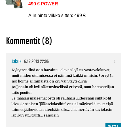
499 € POWER
Alin hinta viikko sitten: 499 €
Kommentit (8)
Jakele
6.12.2013 22:06
1
Nykytrendinä oon havainnu olevan kyll ns vastavalokuvat,
mutt niiden ottamisessa ei näimmä kaikki onnistu. Sorry! Ja
noi kolme alimmaista on kyll vain täytekuvia.
Jo(i)ssain oli kyll näkemyksellistä yritystä, mutt harrastelijan
taito puuttui.
Se maalaismaisemaportti oli rauhallisuudessaan suht'koht
kiva. Se sinisen 'jääkuviolasikin' ensisilmäyksellä, mutt eipä
tainnut jääkuviota sittenkään ollu... eli sinertävän kuviolasin
läpi kuvattu bluffi... sanoisin
VASTAA