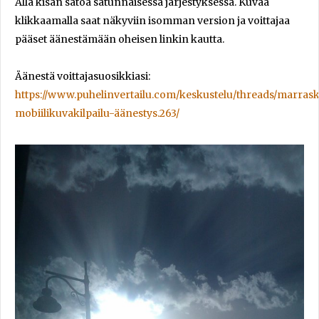
Alla kisan satoa satunnaisessa järjestyksessä. Kuvaa
klikkaamalla saat näkyviin isomman version ja voittajaa
pääset äänestämään oheisen linkin kautta.
Äänestä voittajasuosikkiasi:
https://www.puhelinvertailu.com/keskustelu/threads/marras
mobiilikuvakilpailu-äänestys.263/