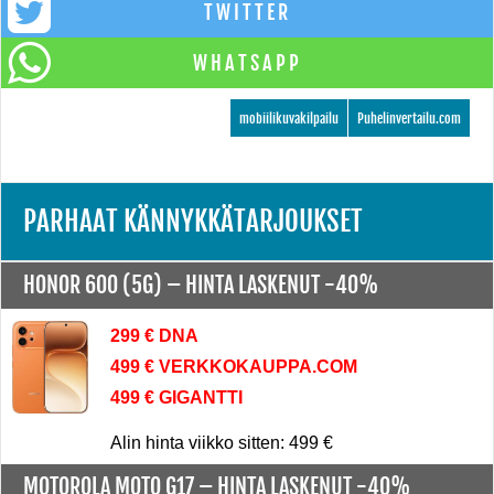
TWITTER
WHATSAPP
mobiilikuvakilpailu
Puhelinvertailu.com
PARHAAT KÄNNYKKÄTARJOUKSET
HONOR 600 (5G) –
HINTA LASKENUT -40%
299 € DNA
499 € VERKKOKAUPPA.COM
499 € GIGANTTI
Alin hinta viikko sitten: 499 €
MOTOROLA MOTO G17 –
HINTA LASKENUT -40%