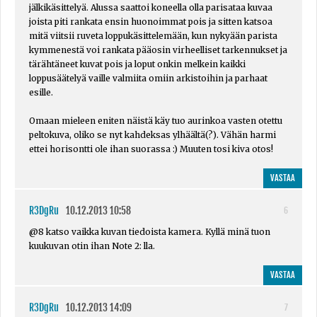
jälkikäsittelyä. Alussa saattoi koneella olla parisataa kuvaa
joista piti rankata ensin huonoimmat pois ja sitten katsoa
mitä viitsii ruveta loppukäsittelemään, kun nykyään parista
kymmenestä voi rankata pääosin virheelliset tarkennukset ja
tärähtäneet kuvat pois ja loput onkin melkein kaikki
loppusäätelyä vaille valmiita omiin arkistoihin ja parhaat
esille.
Omaan mieleen eniten näistä käy tuo aurinkoa vasten otettu
peltokuva, oliko se nyt kahdeksas ylhäältä(?). Vähän harmi
ettei horisontti ole ihan suorassa :) Muuten tosi kiva otos!
VASTAA
R3DgRu
10.12.2013 10:58
6
@8 katso vaikka kuvan tiedoista kamera. Kyllä minä tuon
kuukuvan otin ihan Note 2: lla.
VASTAA
R3DgRu
10.12.2013 14:09
7