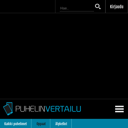
Kirjaudu
Kaikki puhelimet
Oppaat
Älykellot