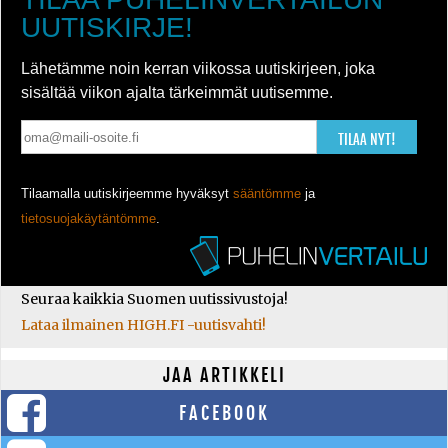
UUTISKIRJE!
Lähetämme noin kerran viikossa uutiskirjeen, joka
sisältää viikon ajalta tärkeimmät uutisemme.
TILAA NYT!
Tilaamalla uutiskirjeemme hyväksyt
sääntömme
ja
tietosuojakäytäntömme
.
Seuraa kaikkia Suomen uutissivustoja!
Lataa ilmainen HIGH.FI -uutisvahti!
JAA ARTIKKELI
FACEBOOK