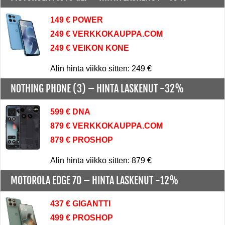
149 € POWER
249 € VERKKOKAUPPA.COM
249 € VEIKON KONE
Alin hinta viikko sitten: 249 €
NOTHING PHONE (3) –
HINTA LASKENUT -32%
599 € DNA
879 € VERKKOKAUPPA.COM
879 € PROSHOP
Alin hinta viikko sitten: 879 €
MOTOROLA EDGE 70 –
HINTA LASKENUT -12%
437 € GIGANTTI
499 € PROSHOP