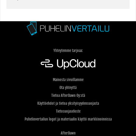
Yhteytemme tarjoaa:
Mainosta sivuillamme
Ota yhteyttä
Tietoa AfterDawn Oy:stä
Käyttöehdot ja tietoa yksityisyydensuojasta
Tietosuojaseloste
Puhelinvertailun logot ja materiaalin käyttö markkinoinnissa
AfterDawn