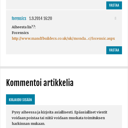
VASTAA
forensics
1.9.2014 16:20
8
Aiheesta lis??:
Forensics
http://www.mandfbuilders.co.uk/uk/monda...c/forensic.aspx
VASTAA
Kommentoi artikkelia
KIRJAUDU SISÄÄN
Pysy aiheessa ja kirjoita asiallisesti. Epäasialliset viestit
voidaan poistaa tai niitä voidaan muokata toimituksen
harkinnan mukaan.