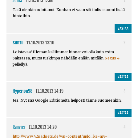
JoniS
11.10.2013 12:00
1
Tätä olenkin odottanut. Kunhan ei vaan silti tulisi suomi lisää
hintoihin....
VASTAA
zanttu
11.10.2013 13:10
2
Loistavaa! Hieman kalliimmat hinnat voi olla kuin esim.
Saksassa, mutta tuskimpa nähdään enään mitään
Nexus 4
pelleilyä.
VASTAA
Hyperion98
11.10.2013 14:19
3
Jes. Nyt saa Google Editioneita helposti tänne Suomeenkin.
VASTAA
Ranvier
11.10.2013 14:20
4
http://www.42gadgets.de/wp-content/uplo...ke-my-