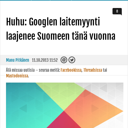
8
Huhu: Googlen laitemyynti
laajenee Suomeen tänä vuonna
Manu Pitkänen
11.10.2013 11:52
Älä missaa uutisia – seuraa meitä:
Facebookissa
,
Threadsissa
tai
Mastodonissa
.