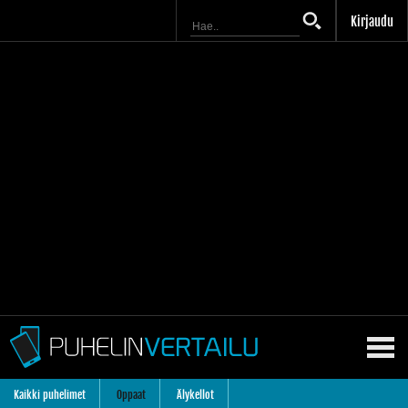
Kirjaudu
Kaikki puhelimet
Oppaat
Älykellot