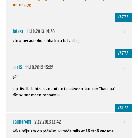
money.jpg
VASTAA
tataka
11.10.2013 14:28
5
chromecast olisi ehkä kiva halvalla ;)
VASTAA
JoniS
11.10.2013 15:32
6
@5
jep, itsellä lähtee samantien tilaukseen, kun tuo "kauppa"
tänne suomeen rantautuu.
VASTAA
palindromi
2.12.2013 11:42
7
Aika hiljaista on pidellyt. Ei taida tulla enää tänä vuonna..