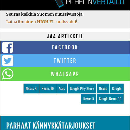
Seuraa kaikkia Suomen uutissivustoja!
Lataa ilmainen HIGH.FI -uutisvahti!
JAA ARTIKKELI
FACEBOOK
TWITTER
WHATSAPP
Nexus 4
Nexus 10
Asus
Google Play Store
Nexus
Google
Nexus 5
Google Nexus 10
PARHAAT KÄNNYKKÄTARJOUKSET