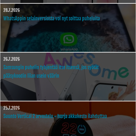
28.7.2026
WhatsAppin selainversiosta voi nyt soittaa puheluita
26.7.2026
Samsungin puhelin tyhjentää itse itsensä, jos syötät
pääsykoodin liian usein väärin
25.7.2026
Suunto Vertical 2 arvostelu - hurja akkukesto ilahduttaa