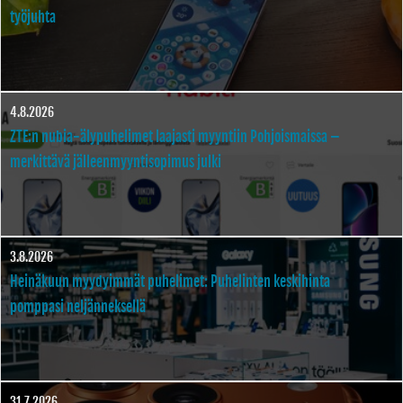
työjuhta
4.8.2026
ZTE:n nubia-älypuhelimet laajasti myyntiin Pohjoismaissa –
merkittävä jälleenmyyntisopimus julki
3.8.2026
Heinäkuun myydyimmät puhelimet: Puhelinten keskihinta
pomppasi neljänneksellä
31.7.2026