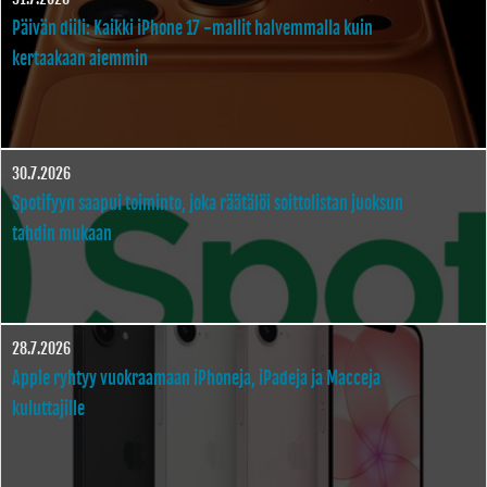
Päivän diili: Kaikki iPhone 17 -mallit halvemmalla kuin
kertaakaan aiemmin
30.7.2026
Spotifyyn saapui toiminto, joka räätälöi soittolistan juoksun
tahdin mukaan
28.7.2026
Apple ryhtyy vuokraamaan iPhoneja, iPadeja ja Macceja
kuluttajille