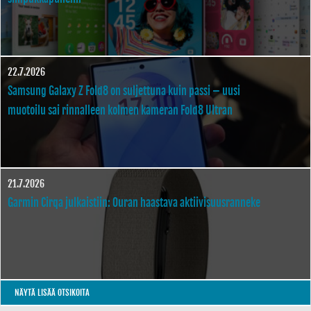
22.7.2026
Samsung Galaxy Z Fold8 on suljettuna kuin passi – uusi
muotoilu sai rinnalleen kolmen kameran Fold8 Ultran
21.7.2026
Garmin Cirqa julkaistiin: Ouran haastava aktiivisuusranneke
NÄYTÄ LISÄÄ OTSIKOITA