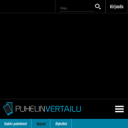
Kirjaudu
Kaikki puhelimet
Oppaat
Älykellot