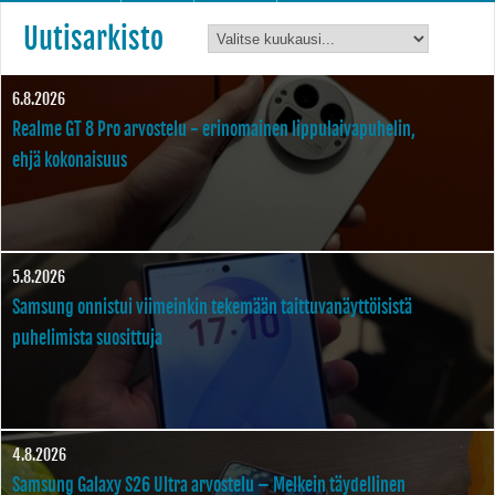
Uutisarkisto
6.8.2026
Realme GT 8 Pro arvostelu - erinomainen lippulaivapuhelin,
ehjä kokonaisuus
5.8.2026
Samsung onnistui viimeinkin tekemään taittuvanäyttöisistä
puhelimista suosittuja
4.8.2026
Samsung Galaxy S26 Ultra arvostelu – Melkein täydellinen