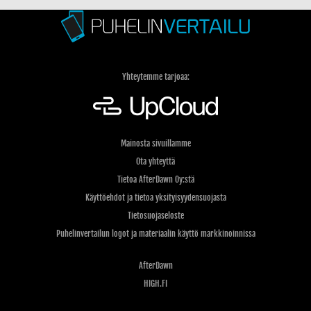
Yhteytemme tarjoaa:
Mainosta sivuillamme
Ota yhteyttä
Tietoa AfterDawn Oy:stä
Käyttöehdot ja tietoa yksityisyydensuojasta
Tietosuojaseloste
Puhelinvertailun logot ja materiaalin käyttö markkinoinnissa
AfterDawn
HIGH.FI