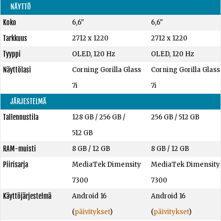
NÄYTTÖ
Koko
6,6"
6,6"
Tarkkuus
2712 x 1220
2712 x 1220
Tyyppi
OLED, 120 Hz
OLED, 120 Hz
Näyttölasi
Corning Gorilla Glass
Corning Gorilla Glass
7i
7i
JÄRJESTELMÄ
Tallennustila
128 GB
/
256 GB
/
256 GB
/
512 GB
512 GB
RAM-muisti
8 GB
/
12 GB
8 GB
/
12 GB
Piirisarja
MediaTek Dimensity
MediaTek Dimensity
7300
7300
Käyttöjärjestelmä
Android 16
Android 16
(
päivitykset
)
(
päivitykset
)