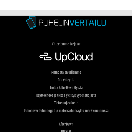
Yhteytemme tarjoaa:
Mainosta sivuillamme
Ota yhteyttä
Tietoa AfterDawn Oy:stä
Käyttöehdot ja tietoa yksityisyydensuojasta
Tietosuojaseloste
Puhelinvertailun logot ja materiaalin käyttö markkinoinnissa
AfterDawn
HIGH.FI