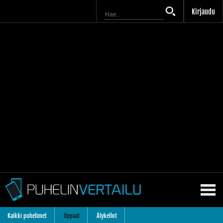
Kirjaudu
Kaikki puhelimet
Oppaat
Älykellot