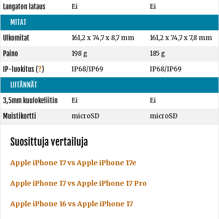
Langaton lataus
Ei
Ei
MITAT
Ulkomitat
161,2 x 74,7 x 8,7 mm
161,2 x 74,7 x 7,8 mm
Paino
198 g
185 g
IP-luokitus
(
?
)
IP68/IP69
IP68/IP69
LIITÄNNÄT
3,5mm kuulokeliitin
Ei
Ei
Muistikortti
microSD
microSD
Suosittuja vertailuja
Apple iPhone 17 vs Apple iPhone 17e
Apple iPhone 17 vs Apple iPhone 17 Pro
Apple iPhone 16 vs Apple iPhone 17