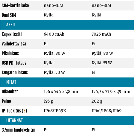
SIM-kortin koko
nano-SIM
nano-SIM
Dual SIM
Kyllä
Kyllä
AKKU
Kapasiteetti
6400 mAh
7025 mAh
Vaihdettavissa
Ei
Ei
Pikalataus
Kyllä, 80 W
Kyllä, 80 W
USB PD -lataus
Kyllä
Kyllä, 55 W
Langaton lataus
Kyllä, 50 W
Ei
MITAT
Ulkomitat
156 x 74,7 x 7,8 mm
156,9 x 73,9 x 7,9 mm
Paino
195 g
202 g
IP-luokitus
(
?
)
IP68/IP69K
IP66/IP68/IP69
LIITÄNNÄT
3,5mm kuulokeliitin
Ei
Ei