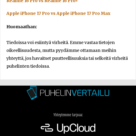
Realme 16 Pro vs Realme 16 Pro+
Apple iPhone 17 Pro vs Apple iPhone 17 Pro Max
Huomaathan:
Tiedoissa voi esiintyä virheitä. Emme vastaa tietojen
oikeellisuudesta, mutta pyydämme ottamaan meihin
yhteyttä, jos havaitset puutteellisuuksia tai selkeitä virheitä
puhelinten tiedoissa.
Yhteytemme tarjoaa: