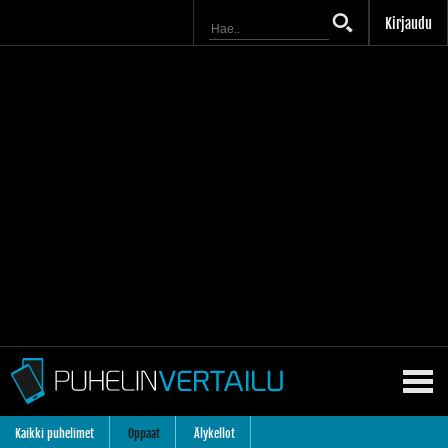
Kirjaudu
Kaikki puhelimet
Oppaat
Älykellot