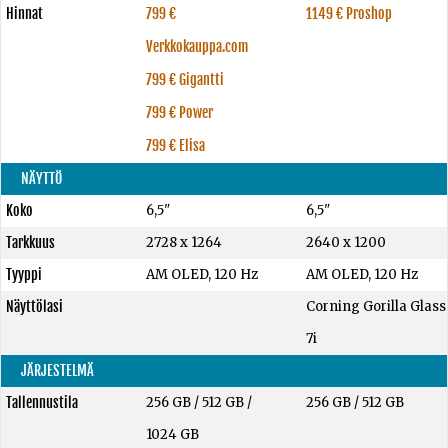
Hinnat
799 €
1149 € Proshop
Verkkokauppa.com
799 € Gigantti
799 € Power
799 € Elisa
NÄYTTÖ
Koko
6,5"
6,5"
Tarkkuus
2728 x 1264
2640 x 1200
Tyyppi
AM OLED, 120 Hz
AM OLED, 120 Hz
Näyttölasi
Corning Gorilla Glass
7i
JÄRJESTELMÄ
Tallennustila
256 GB
/
512 GB
/
256 GB
/
512 GB
1024 GB