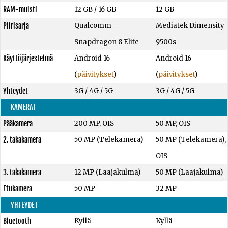
RAM-muisti
12 GB
/
16 GB
12 GB
Piirisarja
Qualcomm
Mediatek Dimensity
Snapdragon 8 Elite
9500s
Käyttöjärjestelmä
Android 16
Android 16
(
päivitykset
)
(
päivitykset
)
Yhteydet
3G / 4G / 5G
3G / 4G / 5G
KAMERAT
Pääkamera
200 MP, OIS
50 MP, OIS
2. takakamera
50 MP (Telekamera)
50 MP (Telekamera),
OIS
3. takakamera
12 MP (Laajakulma)
50 MP (Laajakulma)
Etukamera
50 MP
32 MP
YHTEYDET
Bluetooth
Kyllä
Kyllä