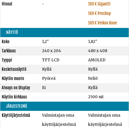
Hinnat
-
169 € Gigantti
169 € Proshop
169 € Veikon Kone
NÄYTTÖ
Koko
1,2"
1,82"
Tarkkuus
240 x 204
480 x 408
Tyyppi
TFT LCD
AMOLED
Kosketusnäyttö
Kyllä
Kyllä
Näytön muoto
Pyöreä
Neliö
Always on Display
Ei
Kyllä
Näytön kirkkaus
2500 nit
JÄRJESTELMÄ
Käyttöjärjestelmä
Valmistajan oma
Valmistajan oma
käyttöjärjestelmä
käyttöjärjestelmä