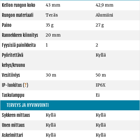
Kellon rungon koko
43 mm
42,9 mm
Rungon materiaali
Teräs
Alumiini
Paino
35 g
27 g
Rannekkeen kiinnitys
20 mm
Fyysisiä painikkeita
1
2
Pyöritettävä
Kyllä
kehys/kruunu
Vesitiiviys
30 m
50 m
IP-luokitus
(
?
)
IP6X
Taskulamppu
Ei
TERVEYS JA HYVINVOINTI
Sykkeen mittaus
Kyllä
Kyllä
Unen mittaus
Kyllä
Kyllä
Askelmittari
Kyllä
Kyllä