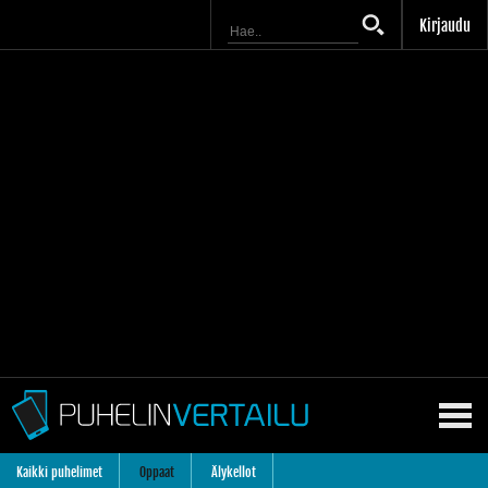
Kirjaudu
Kaikki puhelimet
Oppaat
Älykellot