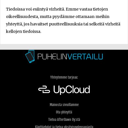
Tiedoissa voi esiintyä virheitä. Emme vastaa tietojen
oikeellisuudesta, mutta pyydämme ottamaan meihin
yhteyttä, jos havaitset puutteellisuuksia tai selkeitä virheitä
kellojen tiedoissa.
Yhteytemme tarjoaa:
Mainosta sivuillamme
Ota yhteyttä
Tietoa AfterDawn Oy:stä
Käyttöehdot ja tietoa yksityisyydensuojasta