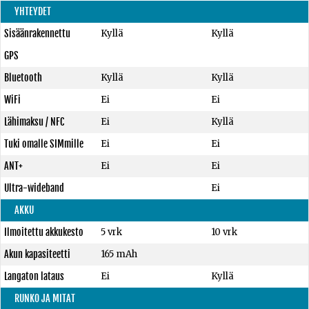
YHTEYDET
Sisäänrakennettu
Kyllä
Kyllä
GPS
Bluetooth
Kyllä
Kyllä
WiFi
Ei
Ei
Lähimaksu / NFC
Ei
Kyllä
Tuki omalle SIMmille
Ei
Ei
ANT+
Ei
Ei
Ultra-wideband
Ei
AKKU
Ilmoitettu akkukesto
5 vrk
10 vrk
Akun kapasiteetti
165 mAh
Langaton lataus
Ei
Kyllä
RUNKO JA MITAT