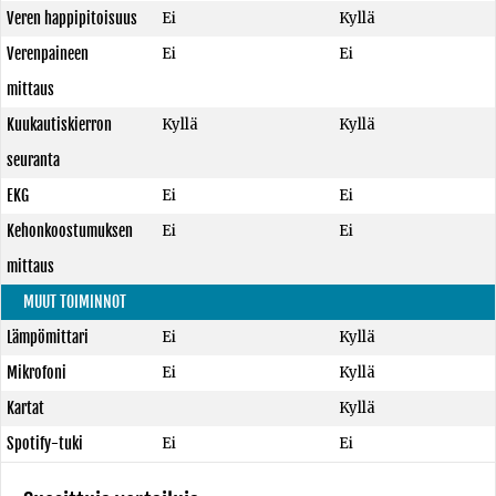
Veren happipitoisuus
Ei
Kyllä
Verenpaineen
Ei
Ei
mittaus
Kuukautiskierron
Kyllä
Kyllä
seuranta
EKG
Ei
Ei
Kehonkoostumuksen
Ei
Ei
mittaus
MUUT TOIMINNOT
Lämpömittari
Ei
Kyllä
Mikrofoni
Ei
Kyllä
Kartat
Kyllä
Spotify-tuki
Ei
Ei