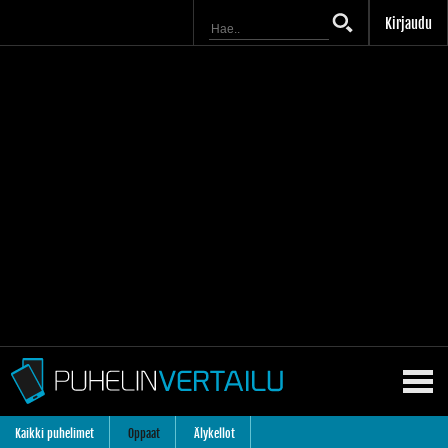
Kirjaudu
Kaikki puhelimet
Oppaat
Älykellot