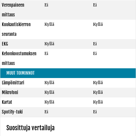
Verenpaineen
Ei
Ei
mittaus
Kuukautiskierron
Kyllä
Kyllä
seuranta
EKG
Kyllä
Ei
Kehonkoostumuksen
Ei
Ei
mittaus
MUUT TOIMINNOT
Lämpömittari
Kyllä
Kyllä
Mikrofoni
Kyllä
Kyllä
Kartat
Kyllä
Kyllä
Spotify-tuki
Ei
Ei
Suosittuja vertailuja