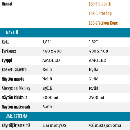
Hinnat
-
169 € Gigantti
169 € Proshop
169 € Veikon Kone
NÄYTTÖ
Koko
1,82"
1,82"
Tarkkuus
480 x 408
480 x 408
Tyyppi
AMOLED
AMOLED
Kosketusnäyttö
Kyllä
Kyllä
Näytön muoto
Neliö
Neliö
Always on Display
Kyllä
Kyllä
Näytön kirkkaus
3000 nit
2500 nit
Näytön materiaali
Safiiri
JÄRJESTELMÄ
Käyttöjärjestelmä
HarmonyOS
Valmistajan oma