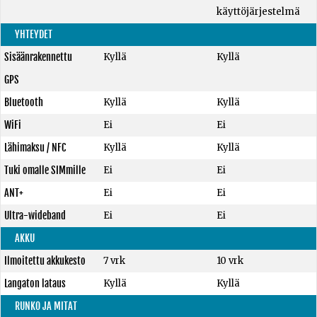
käyttöjärjestelmä
YHTEYDET
Sisäänrakennettu
Kyllä
Kyllä
GPS
Bluetooth
Kyllä
Kyllä
WiFi
Ei
Ei
Lähimaksu / NFC
Kyllä
Kyllä
Tuki omalle SIMmille
Ei
Ei
ANT+
Ei
Ei
Ultra-wideband
Ei
Ei
AKKU
Ilmoitettu akkukesto
7 vrk
10 vrk
Langaton lataus
Kyllä
Kyllä
RUNKO JA MITAT