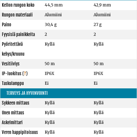
Kellon rungon koko
44,5 mm
42,9 mm
Rungon materiaali
Alumiini
Alumiini
Paino
30,4 g
27 g
Fyysisiä painikkeita
2
2
Pyöritettävä
Kyllä
Kyllä
kehys/kruunu
Vesitiiviys
50 m
50 m
IP-luokitus
(
?
)
IP6X
IP6X
Taskulamppu
Ei
Ei
TERVEYS JA HYVINVOINTI
Sykkeen mittaus
Kyllä
Kyllä
Unen mittaus
Kyllä
Kyllä
Askelmittari
Kyllä
Kyllä
Veren happipitoisuus
Kyllä
Kyllä