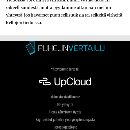
Tiedoissa voi esiintyä virheitä. Emme vastaa tietojen
oikeellisuudesta, mutta pyydämme ottamaan meihin
yhteyttä, jos havaitset puutteellisuuksia tai selkeitä virheitä
kellojen tiedoissa.
Yhteytemme tarjoaa:
Mainosta sivuillamme
Ota yhteyttä
Tietoa AfterDawn Oy:stä
Käyttöehdot ja tietoa yksityisyydensuojasta
Tietosuojaseloste