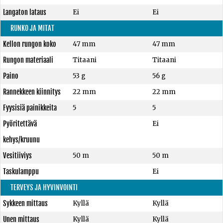
Langaton lataus
Ei
Ei
RUNKO JA MITAT
Kellon rungon koko
47 mm
47 mm
Rungon materiaali
Titaani
Titaani
Paino
53 g
56 g
Rannekkeen kiinnitys
22 mm
22 mm
Fyysisiä painikkeita
5
5
Pyöritettävä
Ei
kehys/kruunu
Vesitiiviys
50 m
50 m
Taskulamppu
Ei
TERVEYS JA HYVINVOINTI
Sykkeen mittaus
Kyllä
Kyllä
Unen mittaus
Kyllä
Kyllä