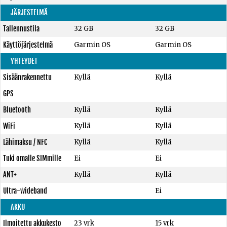
JÄRJESTELMÄ
Tallennustila
32 GB
32 GB
Käyttöjärjestelmä
Garmin OS
Garmin OS
YHTEYDET
Sisäänrakennettu
Kyllä
Kyllä
GPS
Bluetooth
Kyllä
Kyllä
WiFi
Kyllä
Kyllä
Lähimaksu / NFC
Kyllä
Kyllä
Tuki omalle SIMmille
Ei
Ei
ANT+
Kyllä
Kyllä
Ultra-wideband
Ei
AKKU
Ilmoitettu akkukesto
23 vrk
15 vrk