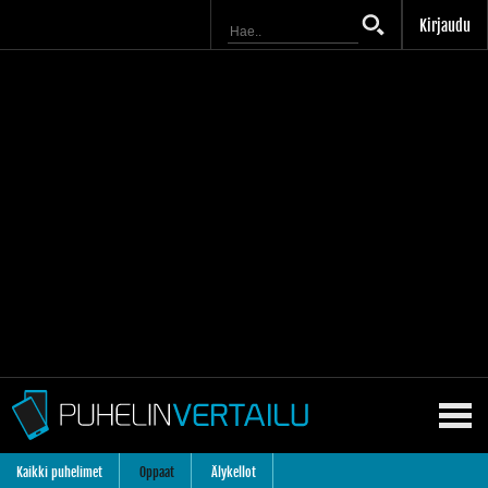
Kirjaudu
Kaikki puhelimet
Oppaat
Älykellot