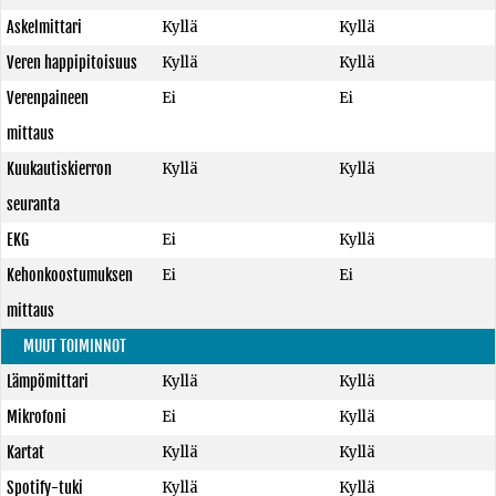
Askelmittari
Kyllä
Kyllä
Veren happipitoisuus
Kyllä
Kyllä
Verenpaineen
Ei
Ei
mittaus
Kuukautiskierron
Kyllä
Kyllä
seuranta
EKG
Ei
Kyllä
Kehonkoostumuksen
Ei
Ei
mittaus
MUUT TOIMINNOT
Lämpömittari
Kyllä
Kyllä
Mikrofoni
Ei
Kyllä
Kartat
Kyllä
Kyllä
Spotify-tuki
Kyllä
Kyllä