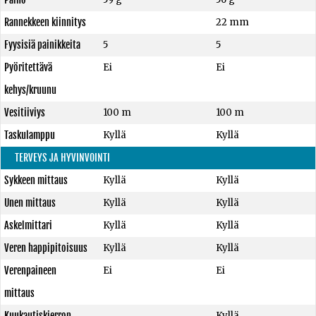
Rannekkeen kiinnitys
22 mm
Fyysisiä painikkeita
5
5
Pyöritettävä
Ei
Ei
kehys/kruunu
Vesitiiviys
100 m
100 m
Taskulamppu
Kyllä
Kyllä
TERVEYS JA HYVINVOINTI
Sykkeen mittaus
Kyllä
Kyllä
Unen mittaus
Kyllä
Kyllä
Askelmittari
Kyllä
Kyllä
Veren happipitoisuus
Kyllä
Kyllä
Verenpaineen
Ei
Ei
mittaus
Kuukautiskierron
Kyllä