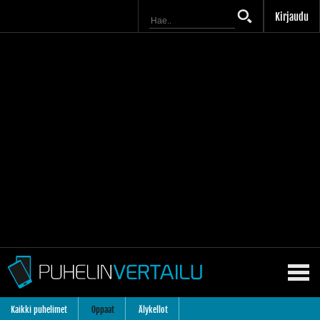
Kirjaudu
Kaikki puhelimet
Oppaat
Älykellot