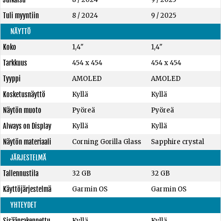
Tuli myyntiin
8 / 2024
9 / 2025
NÄYTTÖ
Koko
1,4"
1,4"
Tarkkuus
454 x 454
454 x 454
Tyyppi
AMOLED
AMOLED
Kosketusnäyttö
Kyllä
Kyllä
Näytön muoto
Pyöreä
Pyöreä
Always on Display
Kyllä
Kyllä
Näytön materiaali
Corning Gorilla Glass
Sapphire crystal
JÄRJESTELMÄ
Tallennustila
32 GB
32 GB
Käyttöjärjestelmä
Garmin OS
Garmin OS
YHTEYDET
Sisäänrakennettu
Kyllä
Kyllä