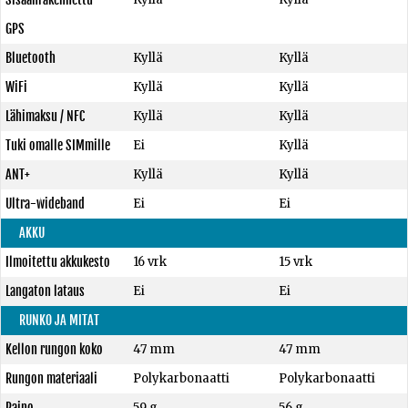
GPS
Bluetooth
Kyllä
Kyllä
WiFi
Kyllä
Kyllä
Lähimaksu / NFC
Kyllä
Kyllä
Tuki omalle SIMmille
Ei
Kyllä
ANT+
Kyllä
Kyllä
Ultra-wideband
Ei
Ei
AKKU
Ilmoitettu akkukesto
16 vrk
15 vrk
Langaton lataus
Ei
Ei
RUNKO JA MITAT
Kellon rungon koko
47 mm
47 mm
Rungon materiaali
Polykarbonaatti
Polykarbonaatti
Paino
59 g
56 g