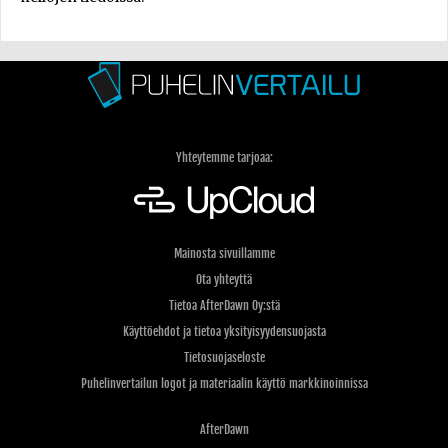
Yhteytemme tarjoaa:
Mainosta sivuillamme
Ota yhteyttä
Tietoa AfterDawn Oy:stä
Käyttöehdot ja tietoa yksityisyydensuojasta
Tietosuojaseloste
Puhelinvertailun logot ja materiaalin käyttö markkinoinnissa
AfterDawn