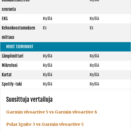
seuranta
EKG
Kyllä
Kyllä
Kehonkoostumuksen
Ei
Ei
mittaus
MUUT TOIMINNOT
Lämpömittari
Kyllä
Kyllä
Mikrofoni
Kyllä
Kyllä
Kartat
Kyllä
Kyllä
Spotify-tuki
Kyllä
Kyllä
Suosittuja vertailuja
Garmin vívoactive 5 vs Garmin vívoactive 6
Polar Ignite 3 vs Garmin vívoactive 5