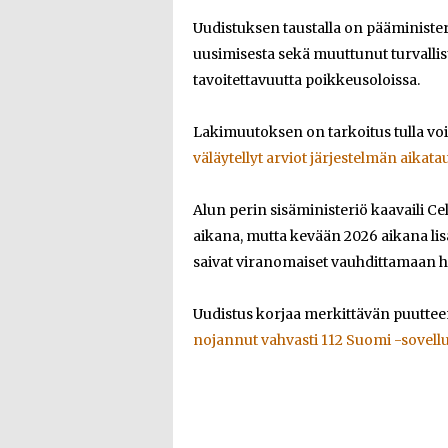
Uudistuksen taustalla on pääminister
uusimisesta sekä muuttunut turvalli
tavoitettavuutta poikkeusoloissa.
Lakimuutoksen on tarkoitus tulla vo
väläytellyt arviot järjestelmän aikata
Alun perin sisäministeriö kaavaili C
aikana, mutta kevään 2026 aikana li
saivat viranomaiset vauhdittamaan h
Uudistus korjaa merkittävän puuttee
nojannut vahvasti 112 Suomi -sovel