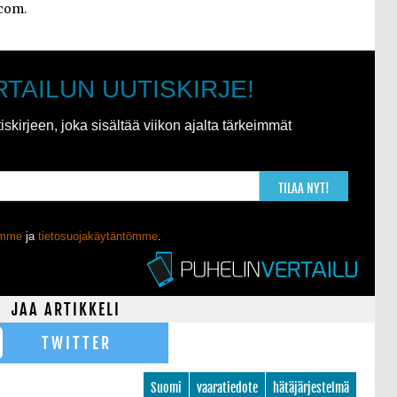
com.
RTAILUN UUTISKIRJE!
kirjeen, joka sisältää viikon ajalta tärkeimmät
TILAA NYT!
ömme
ja
tietosuojakäytäntömme
.
JAA ARTIKKELI
TWITTER
Suomi
vaaratiedote
hätäjärjestelmä