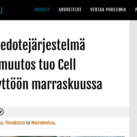
UUTISET
ARVOSTELUT
VERTAA PUHELIMIA
edotejärjestelmä
muutos tuo Cell
yttöön marraskuussa
sa
,
Threadsissa
tai
Mastodonissa
.