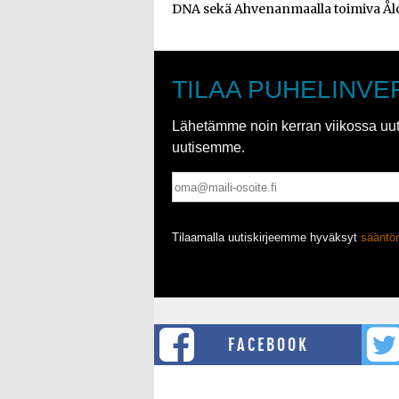
DNA sekä Ahvenanmaalla toimiva Ål
TILAA PUHELINVE
Lähetämme noin kerran viikossa uutis
uutisemme.
Tilaamalla uutiskirjeemme hyväksyt
säänt
FACEBOOK