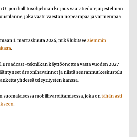
i Orpon hallitusohjelman kirjaus vaaratiedotejärjestelmän
suustilanne, joka vaatii väestön nopeampaa ja varmempaa
imaan 1. marraskuuta 2026, mikä lukitsee
aiemmin
ulusta
.
ell Broadcast -tekniikan käyttöönottoa vasta vuoden 2027
sääntyneet droonihavainnot ja niistä seurannut keskustelu
anketta yhdessä teleyritysten kanssa.
n suomalaisessa mobiilivaroittamisessa, joka on
tähän asti
lukseen
.