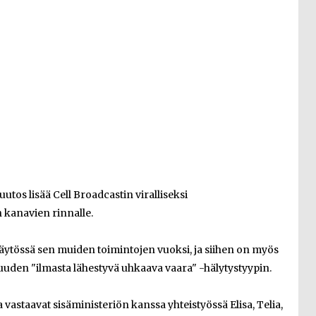
os lisää Cell Broadcastin viralliseksi
 kanavien rinnalle.
äytössä sen muiden toimintojen vuoksi, ja siihen on myös
uuden "ilmasta lähestyvä uhkaava vaara" -hälytystyypin.
 vastaavat sisäministeriön kanssa yhteistyössä Elisa, Telia,