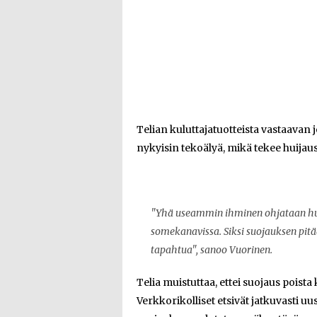
Telian kuluttajatuotteista vastaavan 
nykyisin tekoälyä, mikä tekee huijaus
"Yhä useammin ihminen ohjataan huo
somekanavissa. Siksi suojauksen pitää
tapahtua", sanoo Vuorinen.
Telia muistuttaa, ettei suojaus pois
Verkkorikolliset etsivät jatkuvasti u