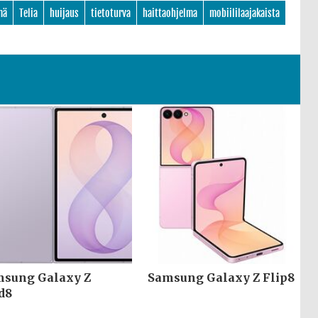
mä
Telia
huijaus
tietoturva
haittaohjelma
mobiililaajakaista
sung Galaxy Z
Samsung Galaxy Z Flip8
d8