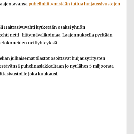
 laajentavansa
puhelinliittymistään tuttua huijaussivustojen
i Haittasivuvahti kytketään osaksi yhtiön
 Rehti netti -liittymävalikoimaa. Laajennuksella pyritään
ietokoneiden nettiyhteyksiä.
lian julkaisemat tilastot osoittavat huijausyritysten
estävänsä puhelinasiakkailtaan jo nyt lähes 5 miljoonaa
ittasivustoille joka kuukausi.