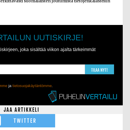
kittävästi suomalaisten joutumista tietojenkalastelun
RTAILUN UUTISKIRJE!
kirjeen, joka sisältää viikon ajalta tärkeimmät
TILAA NYT!
ömme
ja
tietosuojakäytäntömme
.
JAA ARTIKKELI
TWITTER