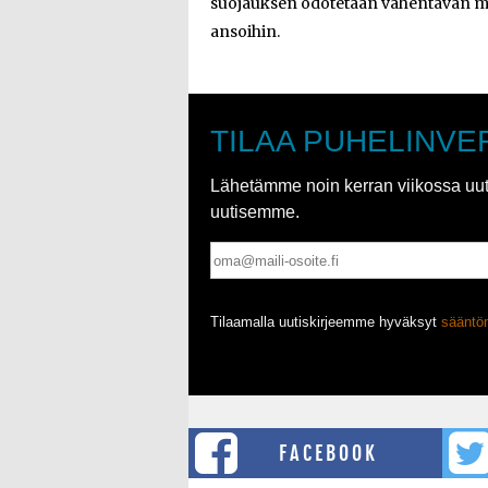
suojauksen odotetaan vähentävän mer
ansoihin.
TILAA PUHELINVE
Lähetämme noin kerran viikossa uutis
uutisemme.
Tilaamalla uutiskirjeemme hyväksyt
säänt
FACEBOOK