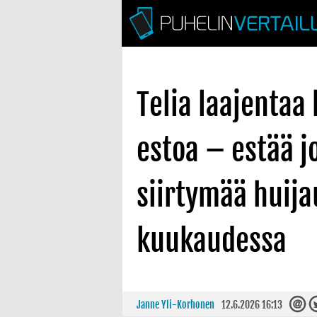
Telia laajentaa
estoa – estää j
siirtymää huija
kuukaudessa
Janne Yli-Korhonen
12.6.2026 16:13