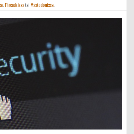
sa
,
Threadsissa
tai
Mastodonissa
.