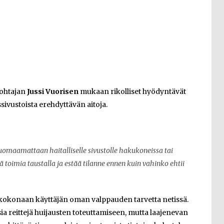
johtajan
Jussi Vuorisen
mukaan rikolliset hyödyntävät
sivustoista erehdyttävän aitoja.
maamattaan haitalliselle sivustolle hakukoneissa tai
 toimia taustalla ja estää tilanne ennen kuin vahinko ehtii
ta kokonaan käyttäjän oman valppauden tarvetta netissä.
usia reittejä huijausten toteuttamiseen, mutta laajenevan