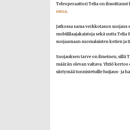
Teleoperaattori Telia on ilmoittanut
estoa
.
Jatkossa sama verkkotason suojaus el
mobiililaajakaistoja sekä uutta Telia
suojaamaan suomalaisten kotien ja t
Suojauksen tarve on ilmeinen, sillä Te
määrän olevan valtava. Yhtiö kertoo 
siirtymää tunnistetuille huijaus- ja ha