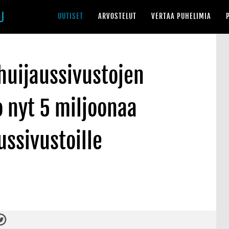
UUTISET
ARVOSTELUT
VERTAA PUHELIMIA
 huijaussivustojen
o nyt 5 miljoonaa
ussivustoille