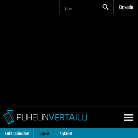
Kirjaudu
Kaikki puhelimet
Oppaat
Älykellot