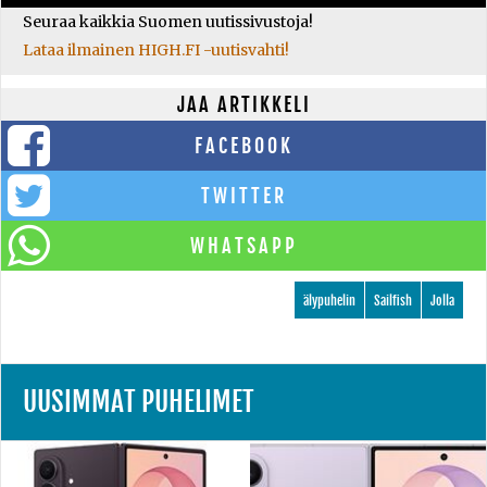
Seuraa kaikkia Suomen uutissivustoja!
Lataa ilmainen HIGH.FI -uutisvahti!
JAA ARTIKKELI
FACEBOOK
TWITTER
WHATSAPP
älypuhelin
Sailfish
Jolla
UUSIMMAT PUHELIMET