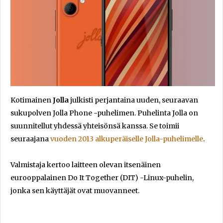
Kotimainen
Jolla
julkisti perjantaina uuden, seuraavan
sukupolven Jolla Phone -puhelimen. Puhelinta Jolla on
suunnitellut yhdessä yhteisönsä kanssa. Se toimii
seuraajana
vuoden 2013 alkuperäiselle Jolla-puhelimelle
.
Valmistaja kertoo laitteen olevan itsenäinen
eurooppalainen Do It Together (DIT) -Linux-puhelin,
jonka sen käyttäjät ovat muovanneet.