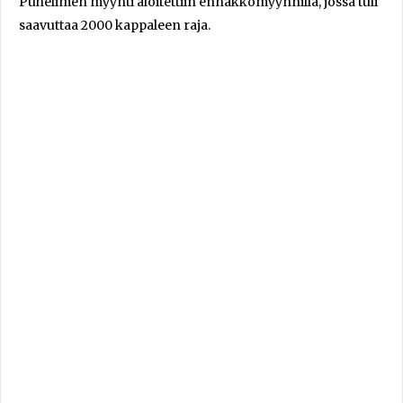
Puhelimen myynti aloitettiin ennakkomyynnillä, jossa tuli
saavuttaa 2000 kappaleen raja.