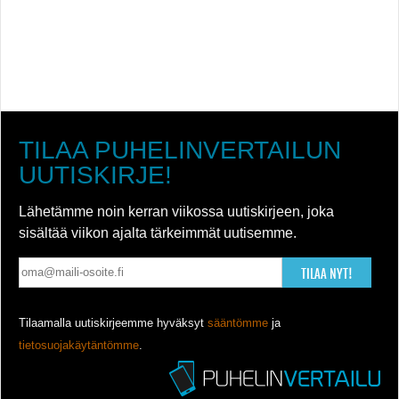
TILAA PUHELINVERTAILUN
UUTISKIRJE!
Lähetämme noin kerran viikossa uutiskirjeen, joka
sisältää viikon ajalta tärkeimmät uutisemme.
TILAA NYT!
Tilaamalla uutiskirjeemme hyväksyt
sääntömme
ja
tietosuojakäytäntömme
.