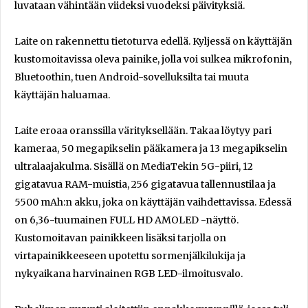
luvataan vähintään viideksi vuodeksi päivityksiä.
Laite on rakennettu tietoturva edellä. Kyljessä on käyttäjän
kustomoitavissa oleva painike, jolla voi sulkea mikrofonin,
Bluetoothin, tuen Android-sovelluksilta tai muuta
käyttäjän haluamaa.
Laite eroaa oranssilla värityksellään. Takaa löytyy pari
kameraa, 50 megapikselin pääkamera ja 13 megapikselin
ultralaajakulma. Sisällä on MediaTekin 5G-piiri, 12
gigatavua RAM-muistia, 256 gigatavua tallennustilaa ja
5500 mAh:n akku, joka on käyttäjän vaihdettavissa. Edessä
on 6,36-tuumainen FULL HD AMOLED -näyttö.
Kustomoitavan painikkeen lisäksi tarjolla on
virtapainikkeeseen upotettu sormenjälkilukija ja
nykyaikana harvinainen RGB LED-ilmoitusvalo.