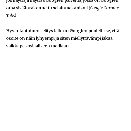
jos käyttäjä käyttää Googlen palvelua, jossa on Googlen
oma sisäänrakennettu selainmekanismi
(Google Chrome
Tabs)
.
Hyväntahtoinen selitys tälle on Googlen puolelta se, että
osoite on näin lyhyempi ja siten miellyttävämpi jakaa
vaikkapa sosiaaliseen mediaan.