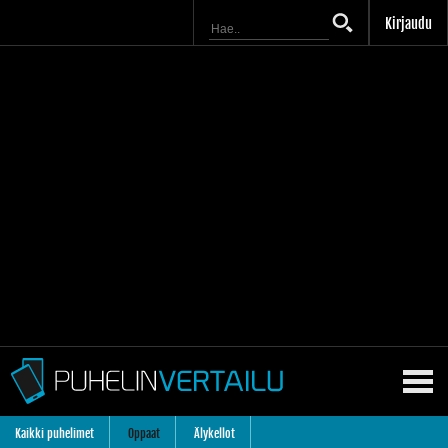
Kirjaudu
Kaikki puhelimet
Oppaat
Älykellot