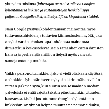
yhteyden toisiinsa
(lähettäjän tieto olisi tallessa Googlen
lyhentämässä linkissä ja vastaanottajan henkilöllisyys
paljastuu Googlelle siksi, että käyttäjä on kirjautunut sisään)
.
Näin Google pystyisi kohdentamaan mainontaa myös
tuttavuussuhteiden ja tuttavien kiinnostusten myötä, joka
on yksi varsin tehokas tapa kohdentaa mainontaa -
ihmiset kun keskustelevat usein samanhenkisten ihmisten
kanssa ja perheenjäsenillä on tietysti myös vahvasti
samoja ostotaipumuksia.
Vaikka personoitu linkkien jako ei vielä olisikaan käytössä,
on linkkien lyhentämiseen nykyisin äärimmäisen vähän
mitään järkeviä syitä, kun suurin osa sosiaalisen median
palveluista ei enää rajoita tekstin pituutta linkin pituuden
kasvaessa. Lisäksi jos totumme Googlen lyhentämiin
linkkeihin, on yhtiön helppo muuttaa ne personoiduiksi,