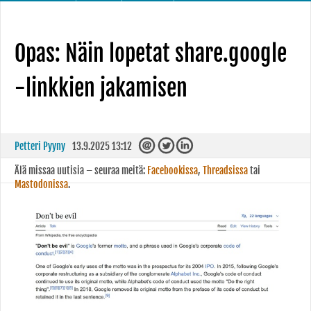
Opas: Näin lopetat share.google
-linkkien jakamisen
Petteri Pyyny
13.9.2025 13:12
Älä missaa uutisia – seuraa meitä:
Facebookissa
,
Threadsissa
tai
Mastodonissa
.