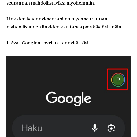
seurannan mahdollistaviksi myöhemmin.
Linkkien lyhennyksen ja siten myös seurannan
mahdollisuuden linkkien kautta saa pois käytöstä näin:
1.
Avaa Googlen sovellus kännykässäsi