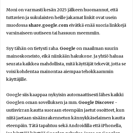
Moni on varmasti kesän 2025 jälkeen huomannut, että
tuttavien ja sukulaisten heille jakamat linkit ovat usein
muodossa
share.google.com
eivätkä enää suoria linkkejä
varsinaiseen uutiseen tai hassuun meemmiin.
Syy tähän on tietysti raha.
Google
on maailman suurin
mainoskoneisto, eikä niinkään hakukone. Ja yhtiö haluaa
seurata kaikkea mahdollista, mitä käyttäjät tekevät, jotta se
voisi kohdentaa mainontaa aiempaa tehokkaammin
käyttäjille.
Google siis kaappaa nykyisin automaattisesti lähes kaikki
Googlen oman sovelluksen ja mm.
Google Discover
-
uutisvirran kautta suoraan eteenpäin jaetut osoitteet, kun
niitä jaetaan sisäänrakennetun kännykkäselaimen kautta
eteenpäin. Tätä tapahtuu sekä Androidilla että iPhonella,