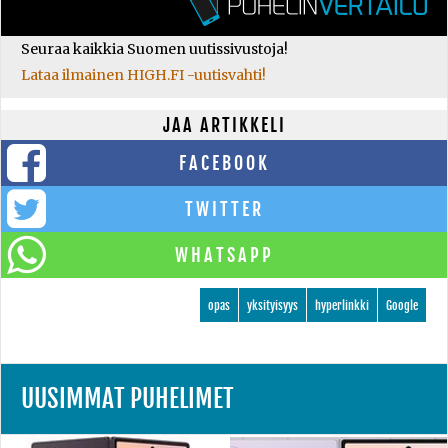
Seuraa kaikkia Suomen uutissivustoja!
Lataa ilmainen HIGH.FI -uutisvahti!
JAA ARTIKKELI
FACEBOOK
TWITTER
WHATSAPP
opas
yksityisyys
hyperlinkki
Google
UUSIMMAT PUHELIMET