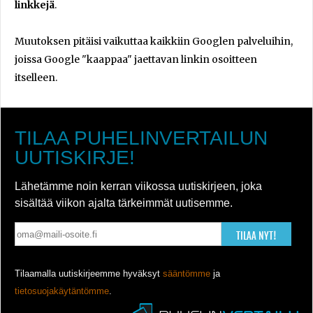
linkkejä
.
Muutoksen pitäisi vaikuttaa kaikkiin Googlen palveluihin,
joissa Google "kaappaa" jaettavan linkin osoitteen
itselleen.
TILAA PUHELINVERTAILUN
UUTISKIRJE!
Lähetämme noin kerran viikossa uutiskirjeen, joka
sisältää viikon ajalta tärkeimmät uutisemme.
TILAA NYT!
Tilaamalla uutiskirjeemme hyväksyt
sääntömme
ja
tietosuojakäytäntömme
.