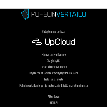
Yhteytemme tarjoaa:
Mainosta sivuillamme
Ota yhteyttä
Tietoa AfterDawn Oy:stä
Käyttöehdot ja tietoa yksityisyydensuojasta
Tietosuojaseloste
Puhelinvertailun logot ja materiaalin käyttö markkinoinnissa
AfterDawn
HIGH.FI