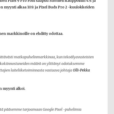
inen Pixel 9 Pro Fold saapuu Suomen kauppoihin 4.9. ja
lon myynti alkaa 10.9. ja Pixel Buds Pro 2 -kuulokkeiden
men markkinoille on ehditty odottaa.
ttävästi matkapuhelinmarkkinaa, kun tekoälyavusteisten
kkokiinnostuneiden määrä on ylittänyt odotuksemme
ttajien laiteliiketoiminnasta vastaava johtaja
Olli-Pekka
en myynti alkoi.
ttä pääsemme tarjoamaan Google Pixel -puhelimia