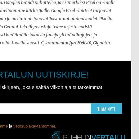
a. Googlen brändi puhuttelee, ja esimerkiksi Pixel 6a -malli
intemme kärkisijoille. Google Pixel -laitteet tarjoavat
aan ja uusimmat, innovatiivisimmat ominaisuudet. Pixelin
a Gemini-tekoälyavustaja tekee arjesta entistä
i keräämään lukuisia faneja yli brändirajojen, ja
 ollut todella suosittu", kommentoi
Jyri Helistö
, Gigantin
RTAILUN UUTISKIRJE!
kirjeen, joka sisältää viikon ajalta tärkeimmät
TILAA NYT!
ömme
ja
tietosuojakäytäntömme
.