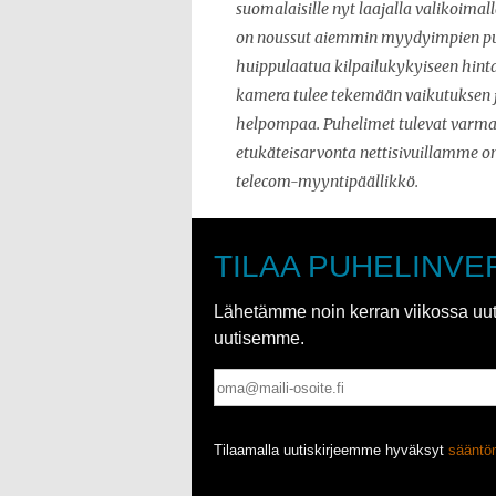
suomalaisille nyt laajalla valikoimall
on noussut aiemmin myydyimpien puhel
huippulaatua kilpailukykyiseen hint
kamera tulee tekemään vaikutuksen j
helpompaa. Puhelimet tulevat varmast
etukäteisarvonta nettisivuillamme on
telecom-myyntipäällikkö.
TILAA PUHELINVE
Lähetämme noin kerran viikossa uutis
uutisemme.
Tilaamalla uutiskirjeemme hyväksyt
säänt