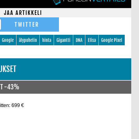
JAA ARTIKKELI
TWITTER
Google
älypuhelin
hinta
Gigantti
DNA
Elisa
Google Pixel
UKSET
UT -43%
itten: 699 €