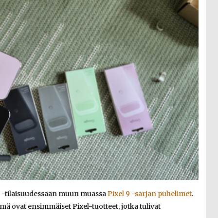
le -tilaisuudessaan muun muassa
Pixel 9 -sarjan puhelimet
.
ämä ovat ensimmäiset Pixel-tuotteet, jotka tulivat