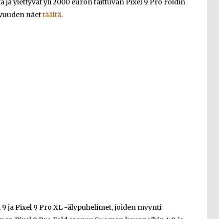
 ja ylettyvät yli 2000 euron taittuvan Pixel 9 Pro Foldin
avuuden näet
täältä
.
9 ja Pixel 9 Pro XL -älypuhelimet, joiden myynti