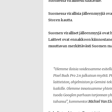
Suomessa virallisesti saataville.
Suomessa virallisia jälleenmyyjiä ov
Storen kautta.
Suomen viralliset jälleenmyyjä ovat
Laitteet ovat ennakkoon kiinnostaneet
muuttavan merkittävästi Suomen m
"Olemme iloisia voidessamme esitellä 
Pixel Buds Pro 2:n julkaisun myötä. 
laitteiston, ohjelmiston ja Gemini
kaikille. Olemme innoissamme yhteis
tuoda Googlen parhaan tarjonnan yhä 
tahansa", kommentoi
Michiel Van El