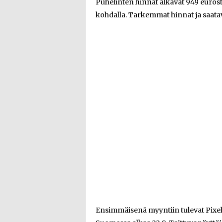
Puhelinten hinnat alkavat 949 eurosta
kohdalla. Tarkemmat hinnat ja saat
Ensimmäisenä myyntiin tulevat Pixel 