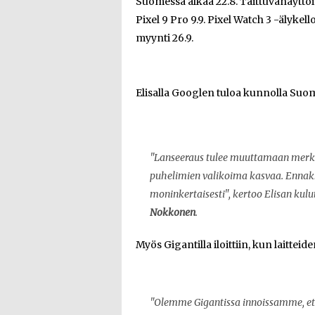
Suomessa alkaa 22.8. Taittuvanäyttö
Pixel 9 Pro 9.9. Pixel Watch 3 -älykel
myynti 26.9.
Elisalla Googlen tuloa kunnolla Suo
"Lanseeraus tulee muuttamaan merki
puhelimien valikoima kasvaa. Enna
moninkertaisesti", kertoo Elisan kulu
Nokkonen
.
Myös Gigantilla iloittiin, kun laitteid
"Olemme Gigantissa innoissamme, e