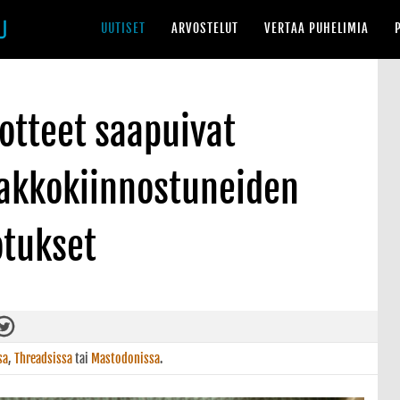
UUTISET
ARVOSTELUT
VERTAA PUHELIMIA
otteet saapuivat
akkokiinnostuneiden
otukset
sa
,
Threadsissa
tai
Mastodonissa
.