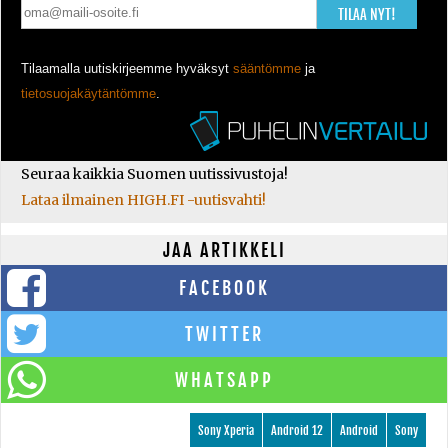
TILAA NYT!
Tilaamalla uutiskirjeemme hyväksyt
sääntömme
ja
tietosuojakäytäntömme
.
Seuraa kaikkia Suomen uutissivustoja!
Lataa ilmainen HIGH.FI -uutisvahti!
JAA ARTIKKELI
FACEBOOK
TWITTER
WHATSAPP
Sony Xperia
Android 12
Android
Sony