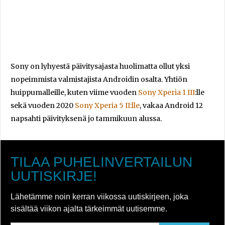
Sony on lyhyestä päivitysajasta huolimatta ollut yksi
nopeimmista valmistajista Androidin osalta. Yhtiön
huippumalleille, kuten viime vuoden
Sony Xperia 1 III
:lle
sekä vuoden 2020
Sony Xperia 5 II:lle
, vakaa Android 12
napsahti päivityksenä jo tammikuun alussa.
TILAA PUHELINVERTAILUN
UUTISKIRJE!
Lähetämme noin kerran viikossa uutiskirjeen, joka
sisältää viikon ajalta tärkeimmät uutisemme.