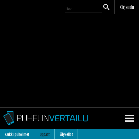
Kirjaudu
Kaikki puhelimet
Oppaat
Älykellot