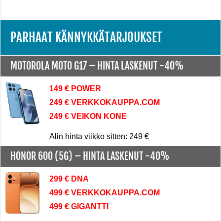
PARHAAT KÄNNYKKÄTARJOUKSET
MOTOROLA MOTO G17 –
HINTA LASKENUT -40%
149 € POWER
249 € VERKKOKAUPPA.COM
249 € VEIKON KONE
Alin hinta viikko sitten: 249 €
HONOR 600 (5G) –
HINTA LASKENUT -40%
299 € DNA
499 € VERKKOKAUPPA.COM
499 € GIGANTTI