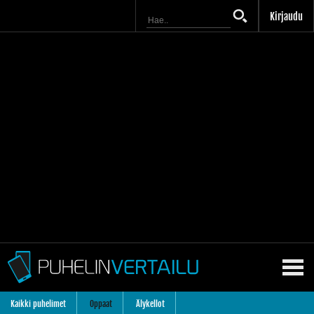
Kirjaudu
Kaikki puhelimet
Oppaat
Älykellot