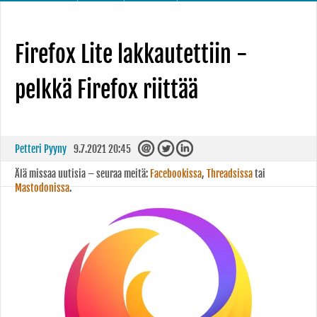
Firefox Lite lakkautettiin -
pelkkä Firefox riittää
Petteri Pyyny
9.7.2021 20:45
Älä missaa uutisia – seuraa meitä:
Facebookissa
,
Threadsissa
tai
Mastodonissa
.