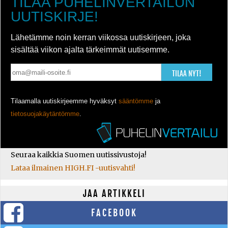
TILAA PUHELINVERTAILUN
UUTISKIRJE!
Lähetämme noin kerran viikossa uutiskirjeen, joka
sisältää viikon ajalta tärkeimmät uutisemme.
TILAA NYT!
Tilaamalla uutiskirjeemme hyväksyt
sääntömme
ja
tietosuojakäytäntömme
.
Seuraa kaikkia Suomen uutissivustoja!
Lataa ilmainen HIGH.FI -uutisvahti!
JAA ARTIKKELI
FACEBOOK