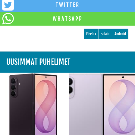
TWITTER
WHATSAPP
Firefox
selain
Android
UUSIMMAT PUHELIMET