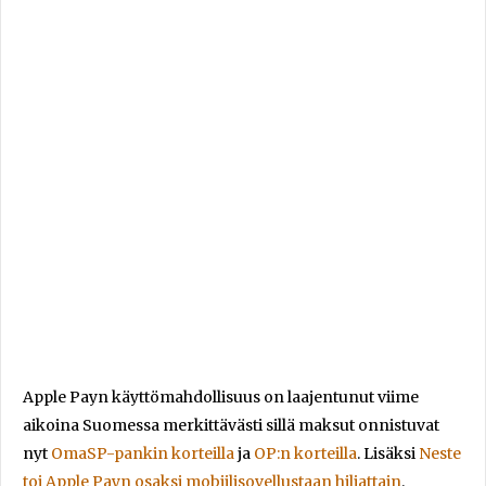
Apple Payn käyttömahdollisuus on laajentunut viime
aikoina Suomessa merkittävästi sillä maksut onnistuvat
nyt
OmaSP-pankin korteilla
ja
OP:n korteilla
. Lisäksi
Neste
toi Apple Payn osaksi mobiilisovellustaan hiljattain
.