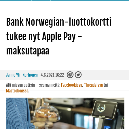
Bank Norwegian-luottokortti
tukee nyt Apple Pay -
maksutapaa
Janne Yli-Korhonen
4.6.2021 16:22
Älä missaa uutisia – seuraa meitä:
Facebookissa
,
Threadsissa
tai
Mastodonissa
.