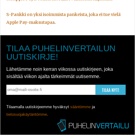
S-Pankki on yksi isoimmista pankeista, joka ei tue vielä
Apple Pay-maksutapaa
.
TILAA PUHELINVERTAILUN
UUTISKIRJE!
Lähetämme noin kerran viikossa uutiskirjeen, joka
sisältää viikon ajalta tärkeimmät uutisemme.
TILAA NYT!
Tilaamalla uutiskirjeemme hyväksyt
sääntömme
ja
tietosuojakäytäntömme
.