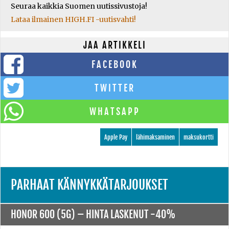
Seuraa kaikkia Suomen uutissivustoja!
Lataa ilmainen HIGH.FI -uutisvahti!
JAA ARTIKKELI
FACEBOOK
TWITTER
WHATSAPP
Apple Pay
lähimaksaminen
maksukortti
PARHAAT KÄNNYKKÄTARJOUKSET
HONOR 600 (5G) –
HINTA LASKENUT -40%