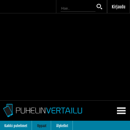
Kirjaudu
Kaikki puhelimet
Oppaat
Älykellot