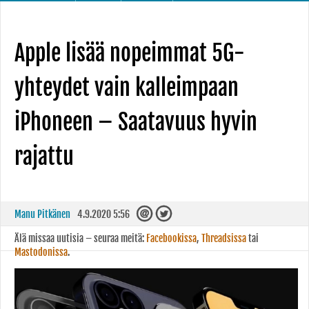
Apple lisää nopeimmat 5G-
yhteydet vain kalleimpaan
iPhoneen – Saatavuus hyvin
rajattu
Manu Pitkänen
4.9.2020 5:56
Älä missaa uutisia – seuraa meitä:
Facebookissa
,
Threadsissa
tai
Mastodonissa
.