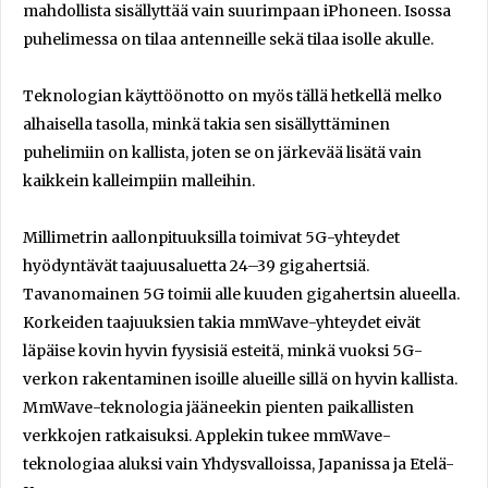
mahdollista sisällyttää vain suurimpaan iPhoneen. Isossa
puhelimessa on tilaa antenneille sekä tilaa isolle akulle.
Teknologian käyttöönotto on myös tällä hetkellä melko
alhaisella tasolla, minkä takia sen sisällyttäminen
puhelimiin on kallista, joten se on järkevää lisätä vain
kaikkein kalleimpiin malleihin.
Millimetrin aallonpituuksilla toimivat 5G-yhteydet
hyödyntävät taajuusaluetta 24–39 gigahertsiä.
Tavanomainen 5G toimii alle kuuden gigahertsin alueella.
Korkeiden taajuuksien takia mmWave-yhteydet eivät
läpäise kovin hyvin fyysisiä esteitä, minkä vuoksi 5G-
verkon rakentaminen isoille alueille sillä on hyvin kallista.
MmWave-teknologia jääneekin pienten paikallisten
verkkojen ratkaisuksi. Applekin tukee mmWave-
teknologiaa aluksi vain Yhdysvalloissa, Japanissa ja Etelä-