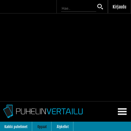
Kirjaudu
Kaikki puhelimet
Oppaat
Älykellot