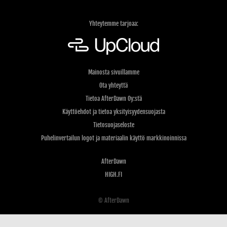
Yhteytemme tarjoaa:
Mainosta sivuillamme
Ota yhteyttä
Tietoa AfterDawn Oy:stä
Käyttöehdot ja tietoa yksityisyydensuojasta
Tietosuojaseloste
Puhelinvertailun logot ja materiaalin käyttö markkinoinnissa
AfterDawn
HIGH.FI
© AfterDawn