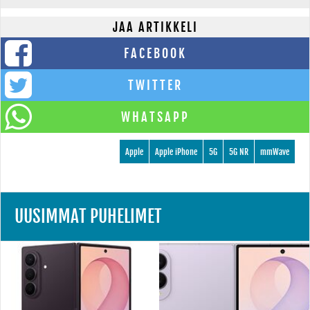
JAA ARTIKKELI
FACEBOOK
TWITTER
WHATSAPP
Apple
Apple iPhone
5G
5G NR
mmWave
UUSIMMAT PUHELIMET