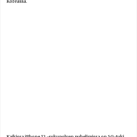
Koreassa.
Kaikissa iPhone 12 -sukupolven puhelimissa on 5G-tuki,