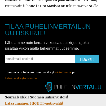
mutta vain iPhone 12 Pro Maxissa on tuki mmWave 5G:lle.
TILAA PUHELINVERTAILUN
UUTISKIRJE!
Lähetämme noin kerran viikossa uutiskirjeen, joka
sisältää viikon ajalta tärkeimmät uutisemme.
TILAA NYT!
Tilaamalla uutiskirjeemme hyväksyt
sääntömme
ja
tietosuojakäytäntömme
.
Seuraa kaikkia Suomen uutissivustoja!
Lataa ilmainen HIGH.FI -uutisvahti!