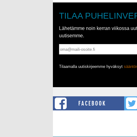
TILAA PUHELINVE
Lähetämme noin kerran viikossa uutis
uutisemme.
Tilaamalla uutiskirjeemme hyväksyt
säänt
FACEBOOK