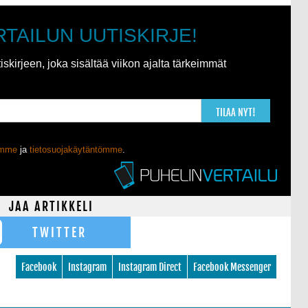
RTAILUN UUTISKIRJE!
kirjeen, joka sisältää viikon ajalta tärkeimmät
TILAA NYT!
ömme
ja
tietosuojakäytäntömme
.
JAA ARTIKKELI
TWITTER
Facebook
Instagram
Instagram Direct
Facebook Messenger