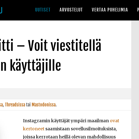
UUTISET
ARVOSTELUT
VERTAA PUHELIMIA
ti – Voit viestitellä
 käyttäjille
sa
,
Threadsissa
tai
Mastodonissa
.
Instagramin käyttäjät ympäri maailman
ovat
kertoneet
saamistaan sovellusilmoituksista,
joissa kerrotaan heillä olevan mahdollisuus