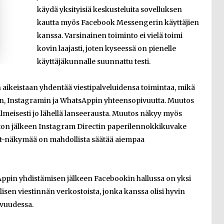
käydä yksityisiä keskusteluita sovelluksen
kautta myös Facebook Messengerin käyttäjien
kanssa. Varsinainen toiminto ei vielä toimi
kovin laajasti, joten kyseessä on pienelle
käyttäjäkunnalle suunnattu testi.
n aikeistaan yhdentää viestipalveluidensa toimintaa, mikä
in, Instagramin ja WhatsAppin yhteensopivuutta. Muutos
ilmeisesti jo lähellä lanseerausta. Muutos näkyy myös
noton jälkeen Instagram Directin paperilennokkikuvake
t-näkymää on mahdollista säätää aiempaa
ppin yhdistämisen jälkeen Facebookin hallussa on yksi
sen viestinnän verkostoista, jonka kanssa olisi hyvin
avuudessa.