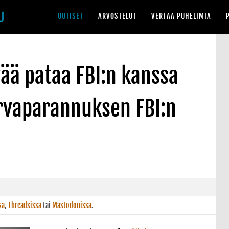
UUTISET
ARVOSTELUT
VERTAA PUHELIMIA
ää pataa FBI:n kanssa
urvaparannuksen FBI:n
sa
,
Threadsissa
tai
Mastodonissa
.