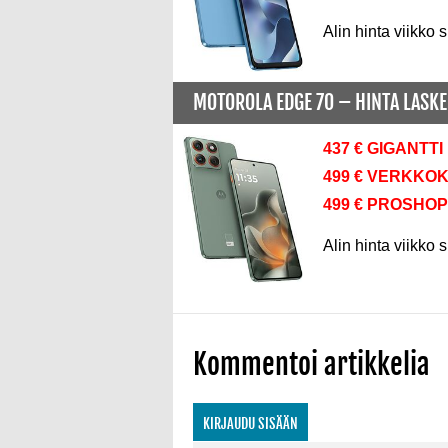
Alin hinta viikko s
MOTOROLA EDGE 70 –
HINTA LASK
437 € GIGANTTI
499 € VERKKO
499 € PROSHOP
Alin hinta viikko s
Kommentoi artikkelia
KIRJAUDU SISÄÄN