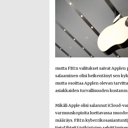
mutta FBI:n valitukset saivat Appl
salaaminen olisi heikentänyt sen kykyä
mutta osoittaa Applen olevan tarvitt
asiakkaiden turvallisuuden kustannu
Mikäli Apple olisi salannut iCloud-va
varmuuskopioita luettavassa muodossa 
määräys. FBI:n kyberrikosasiantunt
tietolähteitä tutkintojen selvittämises