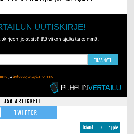
RTAILUN UUTISKIRJE!
kirjeen, joka sisältää viikon ajalta tärkeimmät
TILAA NYT!
ömme
ja
tietosuojakäytäntömme
.
JAA ARTIKKELI
TWITTER
iCloud
FBI
Apple