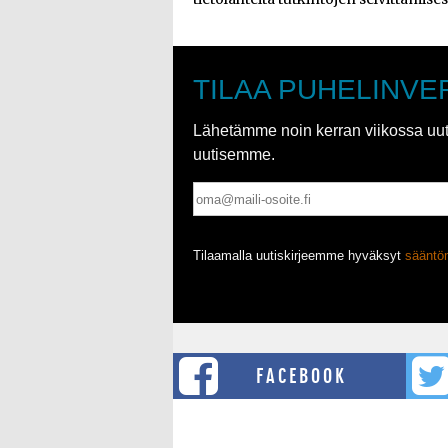
TILAA PUHELINVE
Lähetämme noin kerran viikossa uutis
uutisemme.
Tilaamalla uutiskirjeemme hyväksyt
säänt
FACEBOOK