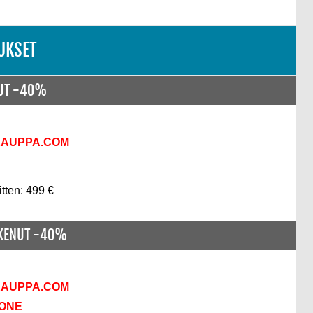
UKSET
NUT -40%
KAUPPA.COM
itten: 499 €
SKENUT -40%
KAUPPA.COM
KONE