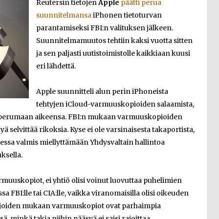
Reutersin tietojen
Apple
päätti perua
suunnitelmansa
iPhonen tietoturvan
parantamiseksi FBI:n valituksen jälkeen.
Suunnitelmamuutos tehtiin kaksi vuotta sitten
ja sen paljasti uutistoimistolle kaikkiaan kuusi
eri lähdettä.
Apple suunnitteli alun perin iPhoneista
tehtyjen iCloud-varmuuskopioiden salaamista,
en perumaan aikeensa. FBI:n mukaan varmuuskopioiden
 selvittää rikoksia. Kyse ei ole varsinaisesta takaportista,
aessa valmis miellyttämään Yhdysvaltain hallintoa
ksella.
rmuuskopiot, ei yhtiö olisi voinut luovuttaa puhelimien
FBI:lle tai CIA:lle, vaikka viranomaisilla olisi oikeuden
ijoiden mukaan varmuuskopiot ovat parhaimpia
sä, minkä takia niihin pääsyä ei saisi rajoittaa.