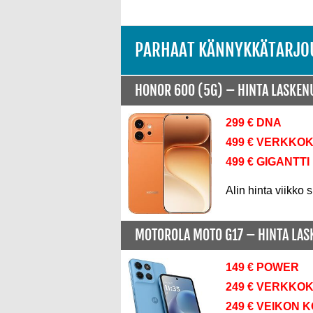
PARHAAT KÄNNYKKÄTARJO
HONOR 600 (5G) –
HINTA LASKE
299 € DNA
499 € VERKKO
499 € GIGANTTI
Alin hinta viikko s
MOTOROLA MOTO G17 –
HINTA LA
149 € POWER
249 € VERKKO
249 € VEIKON 