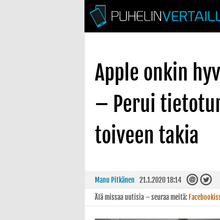
Apple onkin hyv
– Perui tietot
toiveen takia
Manu Pitkänen
21.1.2020 18:14
Älä missaa uutisia – seuraa meitä:
Facebookis