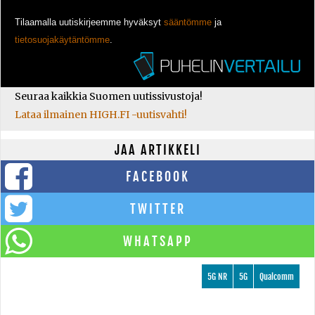
Tilaamalla uutiskirjeemme hyväksyt
sääntömme
ja
tietosuojakäytäntömme
.
Seuraa kaikkia Suomen uutissivustoja!
Lataa ilmainen HIGH.FI -uutisvahti!
JAA ARTIKKELI
FACEBOOK
TWITTER
WHATSAPP
5G NR
5G
Qualcomm