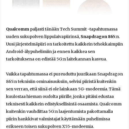
Qualcomm
paljasti tänään Tech Summit -tapahtumassa
uuden sukupolven lippulaivapiirinsä,
Snapdragon 865
:n.
Uusi järjestelmäpiiri on tarkoitettu kaikkein tehokkaimpiin
Android-älypuhelimiin ja ennen kaikkea sen
tarkoituksena on edistää 5G:n laitekannan kasvua.
Vaikka tapahtumassa ei pureuduttu juurikaan Snapdragon
865:n teknisiin ominaisuuksiin, selvisi piiristä kuitenkin
sen verran, että siinä ei ole lainkaan 5G-modeemia. Tämä
kuulostaa hieman oudolta piirille, jonka pitäisi edustaa
teknisesti kaikkein edistyksellisintä osaamista. Qualcomm
kuitenkin vauhdittaa 5G:n laajentumista pakottamalla
piirin hankkivat valmistajat käyttämään puhelimissa
erikseen toisen sukupolven X55-modeemia.