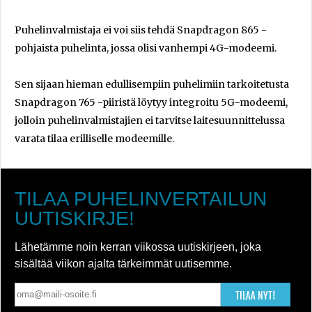
Puhelinvalmistaja ei voi siis tehdä Snapdragon 865 -
pohjaista puhelinta, jossa olisi vanhempi 4G-modeemi.
Sen sijaan hieman edullisempiin puhelimiin tarkoitetusta
Snapdragon 765 -piiristä löytyy integroitu 5G-modeemi,
jolloin puhelinvalmistajien ei tarvitse laitesuunnittelussa
varata tilaa erilliselle modeemille.
TILAA PUHELINVERTAILUN
UUTISKIRJE!
Lähetämme noin kerran viikossa uutiskirjeen, joka
sisältää viikon ajalta tärkeimmät uutisemme.
TILAA NYT!