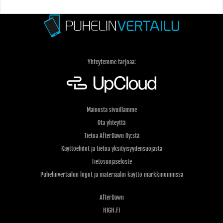
Yhteytemme tarjoaa:
Mainosta sivuillamme
Ota yhteyttä
Tietoa AfterDawn Oy:stä
Käyttöehdot ja tietoa yksityisyydensuojasta
Tietosuojaseloste
Puhelinvertailun logot ja materiaalin käyttö markkinoinnissa
AfterDawn
HIGH.FI