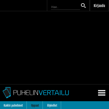
Kirjaudu
Kaikki puhelimet
Oppaat
Älykellot