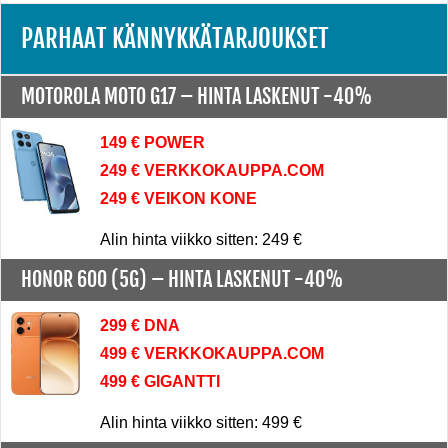
PARHAAT KÄNNYKKÄTARJOUKSET
MOTOROLA MOTO G17 –
HINTA LASKENUT -40%
149 € POWER
249 € VERKKOKAUPPA.COM
249 € VEIKON KONE
Alin hinta viikko sitten: 249 €
HONOR 600 (5G) –
HINTA LASKENUT -40%
299 € DNA
499 € VERKKOKAUPPA.COM
499 € GIGANTTI
Alin hinta viikko sitten: 499 €