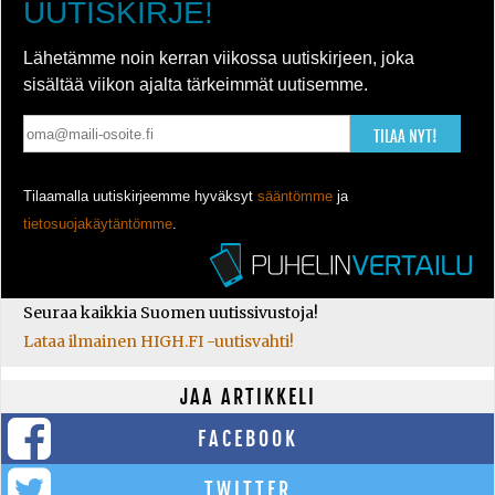
UUTISKIRJE!
Lähetämme noin kerran viikossa uutiskirjeen, joka
sisältää viikon ajalta tärkeimmät uutisemme.
TILAA NYT!
Tilaamalla uutiskirjeemme hyväksyt
sääntömme
ja
tietosuojakäytäntömme
.
Seuraa kaikkia Suomen uutissivustoja!
Lataa ilmainen HIGH.FI -uutisvahti!
JAA ARTIKKELI
FACEBOOK
TWITTER