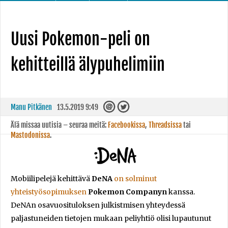
Uusi Pokemon-peli on
kehitteillä älypuhelimiin
Manu Pitkänen
13.5.2019 9:49
Älä missaa uutisia – seuraa meitä:
Facebookissa
,
Threadsissa
tai
Mastodonissa
.
Mobiilipelejä kehittävä
DeNA
on solminut
yhteistyösopimuksen
Pokemon Companyn
kanssa.
DeNAn osavuosituloksen julkistmisen yhteydessä
paljastuneiden tietojen mukaan peliyhtiö olisi lupautunut