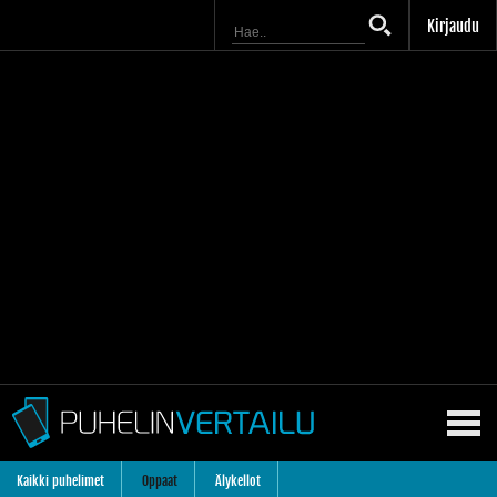
Kirjaudu
Kaikki puhelimet
Oppaat
Älykellot