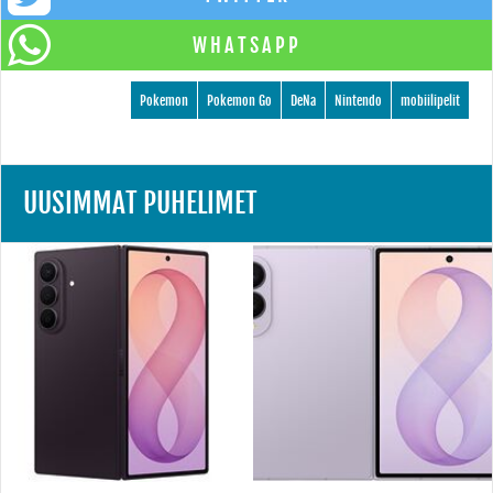
WHATSAPP
Pokemon
Pokemon Go
DeNa
Nintendo
mobiilipelit
UUSIMMAT PUHELIMET