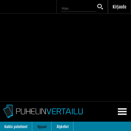
Kirjaudu
Kaikki puhelimet
Oppaat
Älykellot