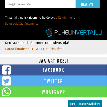
TILAA NYT!
Tilaamalla uutiskirjeemme hyväksyt
sääntömme
ja
tietosuojakäytäntömme
.
Seuraa kaikkia Suomen uutissivustoja!
Lataa ilmainen HIGH.FI -uutisvahti!
JAA ARTIKKELI
FACEBOOK
TWITTER
WHATSAPP
Uber
mobiilisovellukset