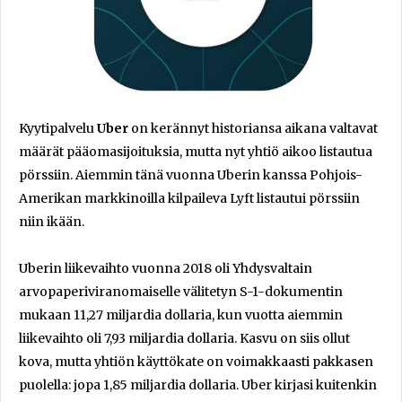
Kyytipalvelu
Uber
on kerännyt historiansa aikana valtavat
määrät pääomasijoituksia, mutta nyt yhtiö aikoo listautua
pörssiin. Aiemmin tänä vuonna Uberin kanssa Pohjois-
Amerikan markkinoilla kilpaileva Lyft listautui pörssiin
niin ikään.
Uberin liikevaihto vuonna 2018 oli Yhdysvaltain
arvopaperiviranomaiselle välitetyn S-1-dokumentin
mukaan 11,27 miljardia dollaria, kun vuotta aiemmin
liikevaihto oli 7,93 miljardia dollaria. Kasvu on siis ollut
kova, mutta yhtiön käyttökate on voimakkaasti pakkasen
puolella: jopa 1,85 miljardia dollaria. Uber kirjasi kuitenkin