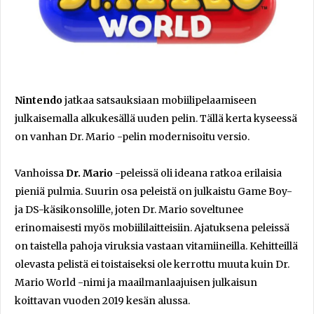
Nintendo
jatkaa satsauksiaan mobiilipelaamiseen
julkaisemalla alkukesällä uuden pelin. Tällä kerta kyseessä
on vanhan Dr. Mario -pelin modernisoitu versio.
Vanhoissa
Dr. Mario
-peleissä oli ideana ratkoa erilaisia
pieniä pulmia. Suurin osa peleistä on julkaistu Game Boy-
ja DS-käsikonsolille, joten Dr. Mario soveltunee
erinomaisesti myös mobiililaitteisiin. Ajatuksena peleissä
on taistella pahoja viruksia vastaan vitamiineilla. Kehitteillä
olevasta pelistä ei toistaiseksi ole kerrottu muuta kuin Dr.
Mario World -nimi ja maailmanlaajuisen julkaisun
koittavan vuoden 2019 kesän alussa.