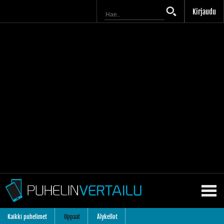
Kirjaudu
Kaikki puhelimet
Oppaat
Älykellot