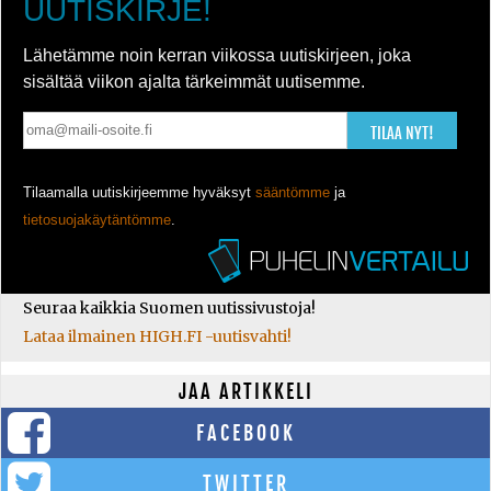
UUTISKIRJE!
Lähetämme noin kerran viikossa uutiskirjeen, joka
sisältää viikon ajalta tärkeimmät uutisemme.
TILAA NYT!
Tilaamalla uutiskirjeemme hyväksyt
sääntömme
ja
tietosuojakäytäntömme
.
Seuraa kaikkia Suomen uutissivustoja!
Lataa ilmainen HIGH.FI -uutisvahti!
JAA ARTIKKELI
FACEBOOK
TWITTER