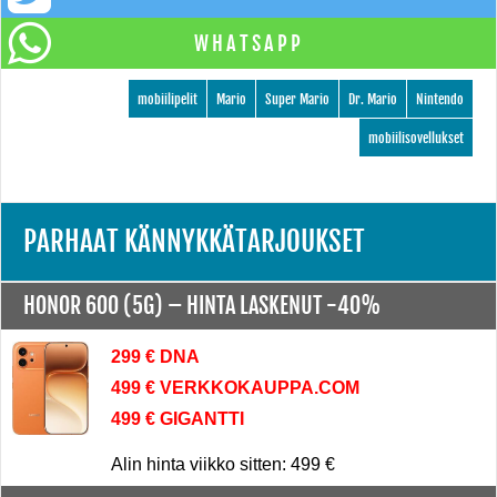
WHATSAPP
mobiilipelit
Mario
Super Mario
Dr. Mario
Nintendo
mobiilisovellukset
PARHAAT KÄNNYKKÄTARJOUKSET
HONOR 600 (5G) –
HINTA LASKENUT -40%
299 € DNA
499 € VERKKOKAUPPA.COM
499 € GIGANTTI
Alin hinta viikko sitten: 499 €