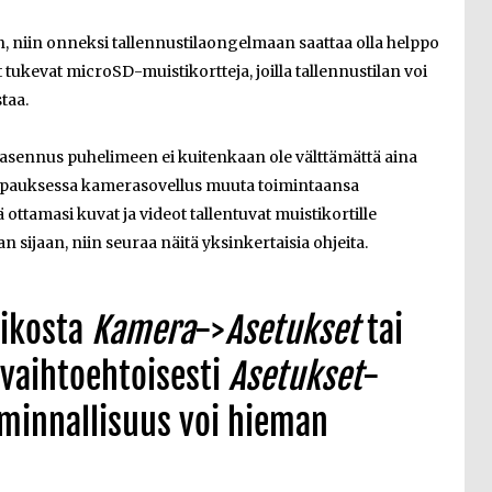
, niin onneksi tallennustilaongelmaan saattaa olla helppo
 tukevat microSD-muistikortteja, joilla tallennustilan voi
taa.
 asennus puhelimeen ei kuitenkaan ole välttämättä aina
ä tapauksessa kamerasovellus muuta toimintaansa
ä ottamasi kuvat ja videot tallentuvat muistikortille
 sijaan, niin seuraa näitä yksinkertaisia ohjeita.
likosta
Kamera
->
Asetukset
tai
 vaihtoehtoisesti
Asetukset
-
iminnallisuus voi hieman