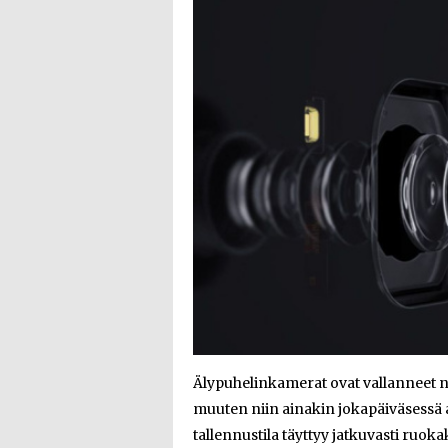
Älypuhelinkamerat ovat vallanneet ni
muuten niin ainakin jokapäiväsessä a
tallennustila täyttyy jatkuvasti ruok