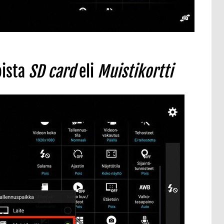
oista
SD card
eli
Muistikortti