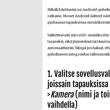
Mikäli käytössäsi on Android-puhelin
ratkaisu. Monet Android-laitteet näet
parhaassa tapauksessa moninkertais
Valitetttavasti microSD-muistikortin
tarpeeksi, eikä järjestelmä tai täss
automaattisesti. Niinpä jos haluat, ett
puhelimeen integroidun tallennustilan
1. Valitse sovellusva
joissain tapauksissa
>
Kamera
(nimi ja to
vaihdella)