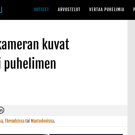
UUTISET
ARVOSTELUT
VERTAA PUHELIMIA
 kameran kuvat
i puhelimen
sa
,
Threadsissa
tai
Mastodonissa
.