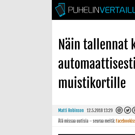
Näin tallennat
automaattisest
muistikortille
Matti Robinson
12.5.2018 13:29
Älä missaa uutisia – seuraa meitä:
Facebookis