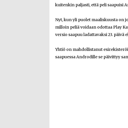
kuitenkin paljasti, että peli saapuisi
Nyt, kun yli puolet maaliskuusta on j
milloin peliä voidaan odottaa Play 
versio saapuu ladattavaksi 23. päivä el
Yhtiö on mahdollistanut esirekisterö
saapuessa Androdille se päivittyy sam