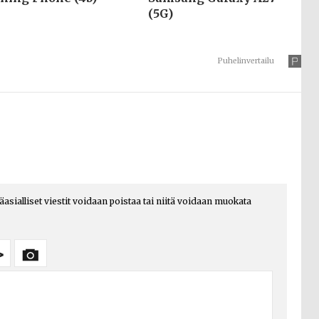
(5G)
Puhelinvertailu
päasialliset viestit voidaan poistaa tai niitä voidaan muokata