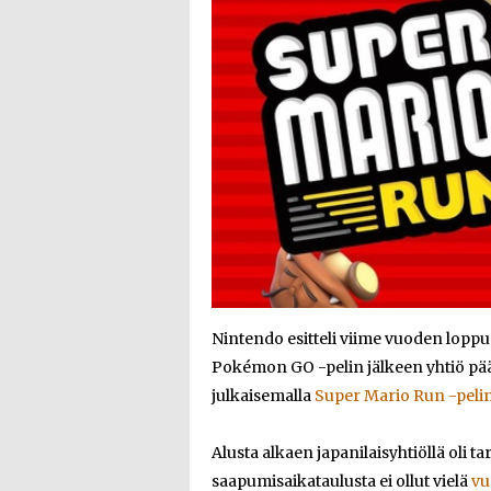
Nintendo esitteli viime vuoden loppu
Pokémon GO -pelin jälkeen yhtiö päätt
julkaisemalla
Super Mario Run -pelin 
Alusta alkaen japanilaisyhtiöllä oli t
saapumisaikataulusta ei ollut vielä
vu