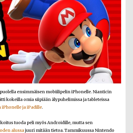
puolella ensimmäisen mobiilipelin iPhonelle. Nianticin
i kokeilla omia siipiään älypuhelimissa ja tableteissa
iPhonelle ja iPadille
.
arkoitus tuoda peli myös Androidille, mutta sen
oden alussa
juuri mitään tietoa. Tammikuussa Nintendo