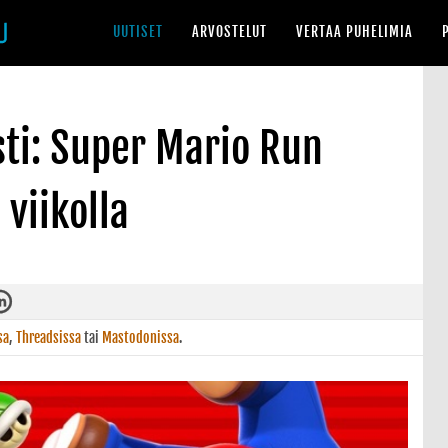
UUTISET
ARVOSTELUT
VERTAA PUHELIMIA
ti: Super Mario Run
 viikolla
sa
,
Threadsissa
tai
Mastodonissa
.