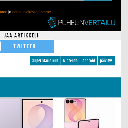
ömme
ja
tietosuojakäytäntömme
.
JAA ARTIKKELI
TWITTER
Super Mario Run
Nintendo
Android
päivitys