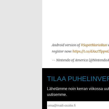
Android version of
#SuperMarioRun
w
register now:
https://t.co/dAxzTlppn
-- Nintendo of America (@Nintendo
TILAA PUHELINVE
Lähetämme noin kerran viikossa uutis
uutisemme.