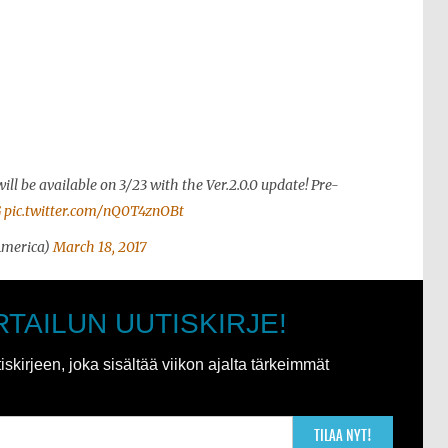
ill be available on 3/23 with the Ver.2.0.0 update! Pre-
G
pic.twitter.com/nQ0T4znOBt
America)
March 18, 2017
RTAILUN UUTISKIRJE!
kirjeen, joka sisältää viikon ajalta tärkeimmät
TILAA NYT!