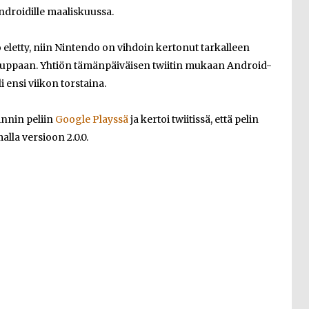
 Androidille maaliskuussa.
o eletty, niin Nintendo on vihdoin kertonut tarkalleen
Kauppaan. Yhtiön tämänpäiväisen twiitin mukaan Android-
i ensi viikon torstaina.
innin peliin
Google Playssä
ja kertoi twiitissä, että pelin
alla versioon 2.0.0.