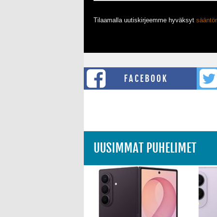
Tilaamalla uutiskirjeemme hyväksyt
säänt
FACEBOOK
UUSIMMAT PUHELIMET