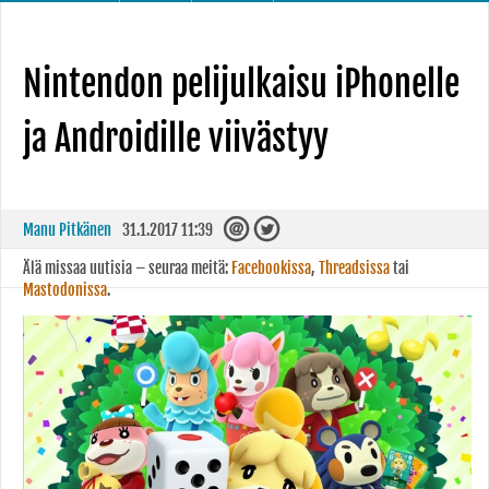
Nintendon pelijulkaisu iPhonelle
ja Androidille viivästyy
Manu Pitkänen
31.1.2017 11:39
Älä missaa uutisia – seuraa meitä:
Facebookissa
,
Threadsissa
tai
Mastodonissa
.