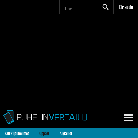
Kirjaudu
Kaikki puhelimet
Oppaat
Älykellot