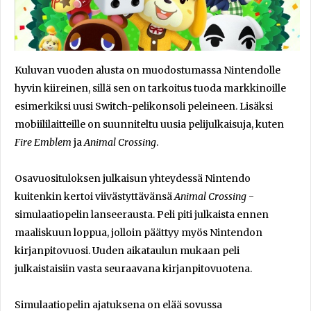
Kuluvan vuoden alusta on muodostumassa Nintendolle
hyvin kiireinen, sillä sen on tarkoitus tuoda markkinoille
esimerkiksi uusi Switch-pelikonsoli peleineen. Lisäksi
mobiililaitteille on suunniteltu uusia pelijulkaisuja, kuten
Fire Emblem
ja
Animal Crossing
.
Osavuosituloksen julkaisun yhteydessä Nintendo
kuitenkin kertoi viivästyttävänsä
Animal Crossing
-
simulaatiopelin lanseerausta. Peli piti julkaista ennen
maaliskuun loppua, jolloin päättyy myös Nintendon
kirjanpitovuosi. Uuden aikataulun mukaan peli
julkaistaisiin vasta seuraavana kirjanpitovuotena.
Simulaatiopelin ajatuksena on elää sovussa