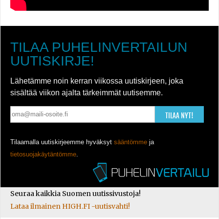
TILAA PUHELINVERTAILUN
UUTISKIRJE!
Lähetämme noin kerran viikossa uutiskirjeen, joka
sisältää viikon ajalta tärkeimmät uutisemme.
TILAA NYT!
Tilaamalla uutiskirjeemme hyväksyt
sääntömme
ja
tietosuojakäytäntömme
.
Seuraa kaikkia Suomen uutissivustoja!
Lataa ilmainen HIGH.FI -uutisvahti!