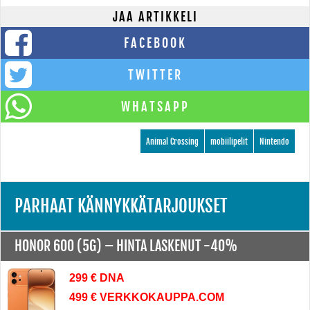
JAA ARTIKKELI
FACEBOOK
TWITTER
WHATSAPP
Animal Crossing
mobiilipelit
Nintendo
PARHAAT KÄNNYKKÄTARJOUKSET
HONOR 600 (5G) –
HINTA LASKENUT -40%
299 € DNA
499 € VERKKOKAUPPA.COM