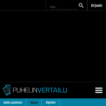
Kirjaudu
Kaikki puhelimet
Oppaat
Älykellot