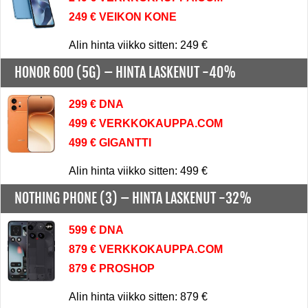
249 € VEIKON KONE
Alin hinta viikko sitten: 249 €
HONOR 600 (5G) –
HINTA LASKENUT -40%
299 € DNA
499 € VERKKOKAUPPA.COM
499 € GIGANTTI
Alin hinta viikko sitten: 499 €
NOTHING PHONE (3) –
HINTA LASKENUT -32%
599 € DNA
879 € VERKKOKAUPPA.COM
879 € PROSHOP
Alin hinta viikko sitten: 879 €