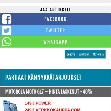
JAA ARTIKKELI
FACEBOOK
TWITTER
WHATSAPP
Lenovo
Android
Motorola
PARHAAT KÄNNYKKÄTARJOUKSET
MOTOROLA MOTO G17 –
HINTA LASKENUT -40%
149 € POWER
249 € VERKKOKAUPPA.COM