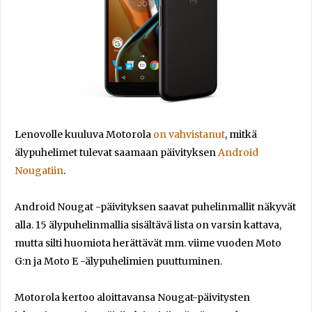
Lenovolle kuuluva Motorola
on vahvistanut
, mitkä
älypuhelimet tulevat saamaan päivityksen
Android
Nougatiin
.
Android Nougat -päivityksen saavat puhelinmallit näkyvät
alla. 15 älypuhelinmallia sisältävä lista on varsin kattava,
mutta silti huomiota herättävät mm. viime vuoden Moto
G:n ja Moto E -älypuhelimien puuttuminen.
Motorola kertoo aloittavansa Nougat-päivitysten