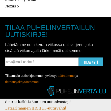
Nexus 6
TILAA PUHELINVERTAILUN
UUTISKIRJE!
Lähetämme noin kerran viikossa uutiskirjeen, joka
sisältää viikon ajalta tärkeimmät uutisemme.
TILAA NYT!
Tilaamalla uutiskirjeemme hyväksyt
sääntömme
ja
tietosuojakäytäntömme
.
Seuraa kaikkia Suomen uutissivustoja!
Lataa ilmainen HIGH.FI -uutisvahti!