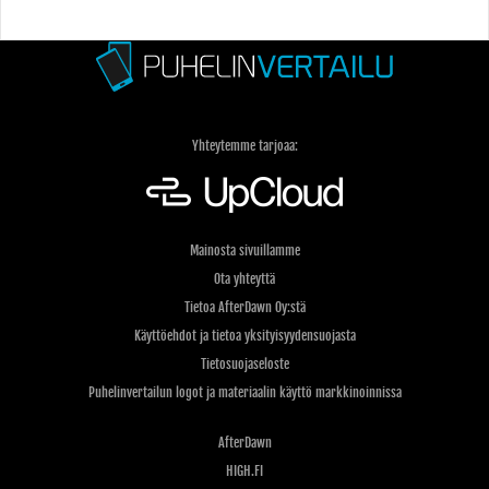
Yhteytemme tarjoaa:
Mainosta sivuillamme
Ota yhteyttä
Tietoa AfterDawn Oy:stä
Käyttöehdot ja tietoa yksityisyydensuojasta
Tietosuojaseloste
Puhelinvertailun logot ja materiaalin käyttö markkinoinnissa
AfterDawn
HIGH.FI