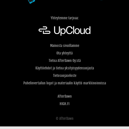
Yhteytemme tarjoaa:
Mainosta sivuillamme
Ota yhteyttä
Tietoa AfterDawn Oy:stä
Käyttöehdot ja tietoa yksityisyydensuojasta
Tietosuojaseloste
Puhelinvertailun logot ja materiaalin käyttö markkinoinnissa
AfterDawn
HIGH.FI
© AfterDawn