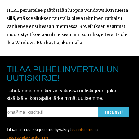
HERE perustelee päätöstään luopua Windows 10:n tuesta
sillä, että sovelluksen taustalla oleva tekninen ratkaisu
vanhenee ensi kesään mennessä. Sovelluksen vaatimat
muutostyöt koetaan ilmeisesti niin suuriksi, ettei siitä ole
iloa Windows 10:n käyttäjäkunnalla.
TILAA PUHELINVERTAILUN
UUTISKIRJE!
Lähetämme noin kerran viikossa uutiskirjeen, joka
sisältää viikon ajalta tärkeimmät uutisemme.
TILAA NYT!
Tilaamalla uutiskirjeemme hyväksyt
sääntömme
ja
tietosuojakäytäntömme
.