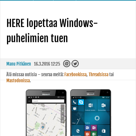
HERE lopettaa Windows-
puhelimien tuen
Manu Pitkänen
16.3.2016 12:25
Älä missaa uutisia – seuraa meitä:
Facebookissa
,
Threadsissa
tai
Mastodonissa
.