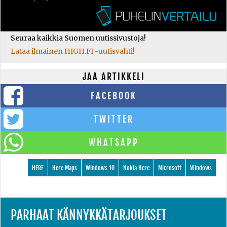
Seuraa kaikkia Suomen uutissivustoja!
Lataa ilmainen HIGH.FI -uutisvahti!
JAA ARTIKKELI
FACEBOOK
TWITTER
WHATSAPP
HERE
Here Maps
Windows 10
Nokia Here
Microsoft
Windows
PARHAAT KÄNNYKKÄTARJOUKSET