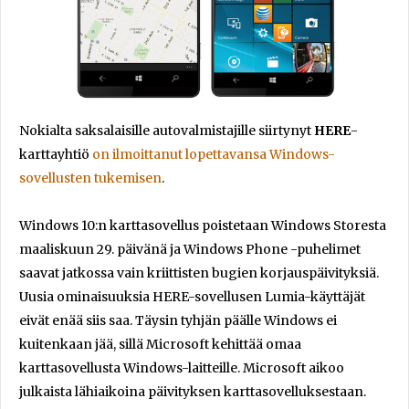
Nokialta saksalaisille autovalmistajille siirtynyt
HERE
-
karttayhtiö
on ilmoittanut lopettavansa Windows-
sovellusten tukemisen
.
Windows 10:n karttasovellus poistetaan Windows Storesta
maaliskuun 29. päivänä ja Windows Phone -puhelimet
saavat jatkossa vain kriittisten bugien korjauspäivityksiä.
Uusia ominaisuuksia HERE-sovellusen Lumia-käyttäjät
eivät enää siis saa. Täysin tyhjän päälle Windows ei
kuitenkaan jää, sillä Microsoft kehittää omaa
karttasovellusta Windows-laitteille. Microsoft aikoo
julkaista lähiaikoina päivityksen karttasovelluksestaan.