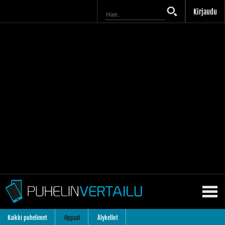
Kirjaudu
Kaikki puhelimet
Oppaat
Älykellot