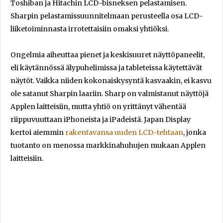
Toshiban ja Hitachin LCD-bisneksen pelastamisen.
Sharpin pelastamissuunnitelmaan perusteella osa LCD-
liiketoiminnasta irrotettaisiin omaksi yhtiöksi.
Ongelmia aiheuttaa pienet ja keskisuuret näyttöpaneelit,
eli käytännössä älypuhelimissa ja tableteissa käytettävät
näytöt. Vaikka niiden kokonaiskysyntä kasvaakin, ei kasvu
ole satanut Sharpin laariin. Sharp on valmistanut näyttöjä
Applen laitteisiin, mutta yhtiö on yrittänyt vähentää
riippuvuuttaan iPhoneista ja iPadeistä. Japan Display
kertoi aiemmin
rakentavansa uuden LCD-tehtaan
, jonka
tuotanto on menossa markkinahuhujen mukaan Applen
laitteisiin.