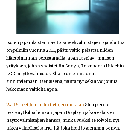
Isojen japanilaisten näyttöpaneelivalmistajien ajauduttua
ongelmiin vuonna 2011, päätti valtio pelastaa niiden
liiketoiminnan perustamalla Japan Display -nimisen
yrityksen, johon yhdistettiin Sonyn, Toshiban ja Hitachin
LCD-näyttövalmistus. Sharp on onnistunut
sinnittelemään itsenäisenä, mutta nyt sekin voi joutua
hakemaan valtiolta apua.
Wall Street Journalin tietojen mukaan
Sharp ei ole
pystynyt kilpailemaan Japan Displayn ja korealaisten
näyttövalmistajien kanssa, minkä vuoksi se toivoisi nyt
tukea valtiolliselta INCJ:ltä, joka hoiti jo aiemmin Sonyn,