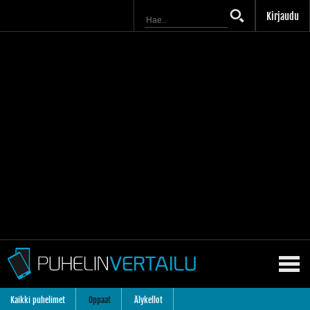
Kirjaudu
Kaikki puhelimet
Oppaat
Älykellot