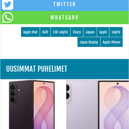
TWITTER
WHATSAPP
Apple iPad
IGZO
LCD-näyttö
Sharp
Japani
Apple
näyttö
Japan Display
Apple iPhone
UUSIMMAT PUHELIMET