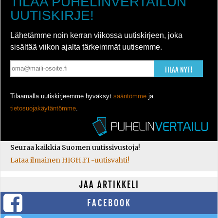
TILAA PUHELINVERTAILUN
UUTISKIRJE!
Lähetämme noin kerran viikossa uutiskirjeen, joka
sisältää viikon ajalta tärkeimmät uutisemme.
TILAA NYT!
Tilaamalla uutiskirjeemme hyväksyt
sääntömme
ja
tietosuojakäytäntömme
.
Seuraa kaikkia Suomen uutissivustoja!
Lataa ilmainen HIGH.FI -uutisvahti!
JAA ARTIKKELI
FACEBOOK