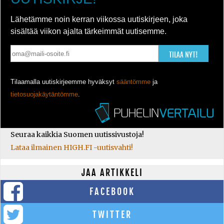
Lähetämme noin kerran viikossa uutiskirjeen, joka
sisältää viikon ajalta tärkeimmät uutisemme.
TILAA NYT!
Tilaamalla uutiskirjeemme hyväksyt
sääntömme
ja
tietosuojakäytäntömme
.
Seuraa kaikkia Suomen uutissivustoja!
Lataa ilmainen HIGH.FI -uutisvahti!
JAA ARTIKKELI
FACEBOOK
TWITTER