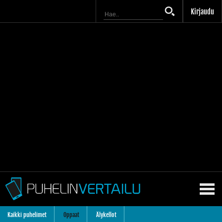
Kirjaudu
Kaikki puhelimet
Oppaat
Älykellot