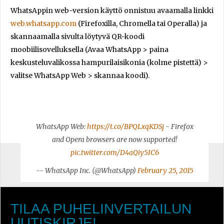
WhatsAppin web-version käyttö onnistuu avaamalla linkki
web.whatsapp.com
(Firefoxilla, Chromella tai Operalla) ja
skannaamalla sivulta löytyvä QR-koodi
moobiilisovelluksella (Avaa WhatsApp > paina
keskusteluvalikossa hampurilaisikonia (kolme pistettä) >
valitse WhatsApp Web > skannaa koodi).
WhatsApp Web:
https://t.co/BPQLxqKDSj
- Firefox
and Opera browsers are now supported!
pic.twitter.com/D4aQiy5IC6
-- WhatsApp Inc. (@WhatsApp)
February 25, 2015
TILAA PUHELINVERTAILUN
UUTISKIRJE!