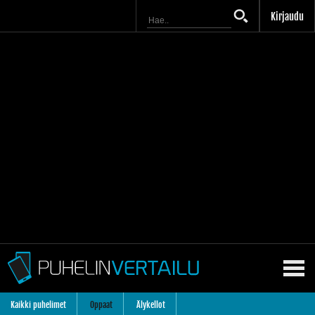
Kirjaudu
Kaikki puhelimet
Oppaat
Älykellot