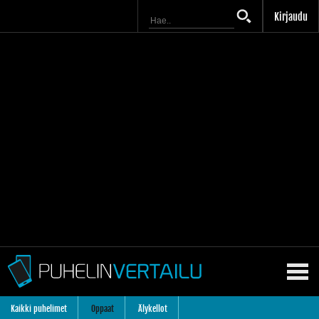
Kirjaudu
Kaikki puhelimet
Oppaat
Älykellot