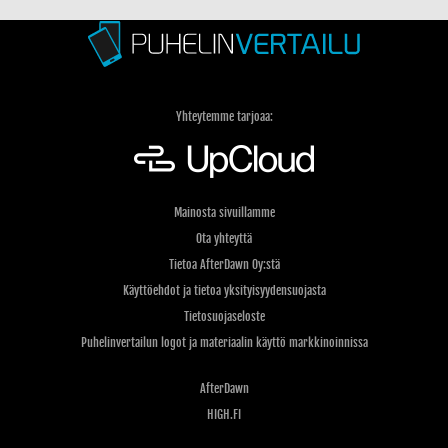
Yhteytemme tarjoaa:
Mainosta sivuillamme
Ota yhteyttä
Tietoa AfterDawn Oy:stä
Käyttöehdot ja tietoa yksityisyydensuojasta
Tietosuojaseloste
Puhelinvertailun logot ja materiaalin käyttö markkinoinnissa
AfterDawn
HIGH.FI