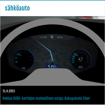
sähköauto
11.4.2015
Nokian HERE-karttojen mahdollinen ostaja: Kohupalvelu Uber